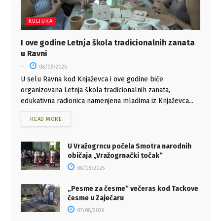
KULTURA
I ove godine Letnja škola tradicionalnih zanata
u Ravni
08/08/2026
U selu Ravna kod Knjaževca i ove godine biće
organizovana Letnja škola tradicionalnih zanata,
edukativna radionica namenjena mladima iz Knjaževca...
READ MORE
U Vražogrncu počela Smotra narodnih
običaja „Vražogrnački točak“
08/08/2026
„Pesme za česme“ večeras kod Tackove
česme u Zaječaru
07/08/2026