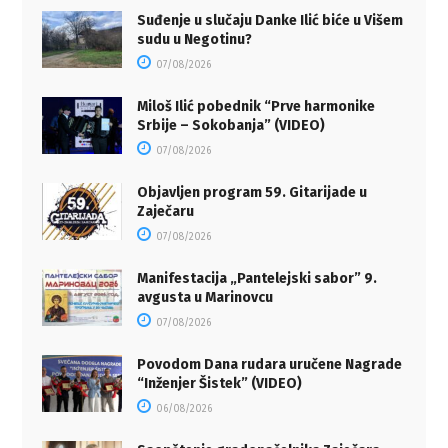
Suđenje u slučaju Danke Ilić biće u Višem
sudu u Negotinu?
07/08/2026
Miloš Ilić pobednik “Prve harmonike
Srbije – Sokobanja” (VIDEO)
07/08/2026
Objavljen program 59. Gitarijade u
Zaječaru
07/08/2026
Manifestacija „Pantelejski sabor” 9.
avgusta u Marinovcu
07/08/2026
Povodom Dana rudara uručene Nagrade
“Inženjer Šistek” (VIDEO)
06/08/2026