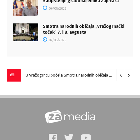
Saopštenje gradonačelnika Zaječara
06/08/2026
Smotra narodnih običaja „Vražogrnački
točakˮ 7. i 8. avgusta
07/08/2026
U Vražogrncu počela Smotra narodnih običaja „Vražogrnački točak“