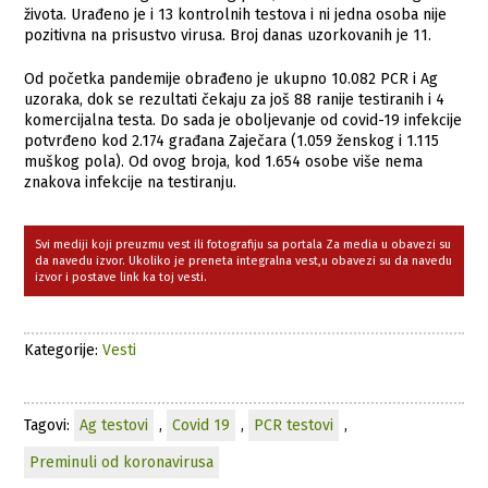
života. Urađeno je i 13 kontrolnih testova i ni jedna osoba nije
pozitivna na prisustvo virusa. Broj danas uzorkovanih je 11.
Od početka pandemije obrađeno je ukupno 10.082 PCR i Ag
uzoraka, dok se rezultati čekaju za još 88 ranije testiranih i 4
komercijalna testa. Do sada je oboljevanje od covid-19 infekcije
potvrđeno kod 2.174 građana Zaječara (1.059 ženskog i 1.115
muškog pola). Od ovog broja, kod 1.654 osobe više nema
znakova infekcije na testiranju.
Svi mediji koji preuzmu vest ili fotografiju sa portala Za media u obavezi su
da navedu izvor. Ukoliko je preneta integralna vest,u obavezi su da navedu
izvor i postave link ka toj vesti.
Kategorije:
Vesti
Tagovi:
Ag testovi
,
Covid 19
,
PCR testovi
,
Preminuli od koronavirusa