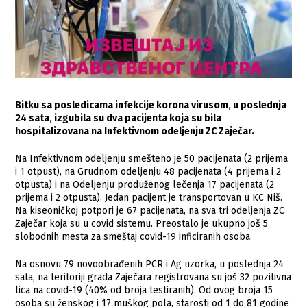
Bitku sa posledicama infekcije korona virusom, u poslednja
24 sata, izgubila su dva pacijenta koja su bila
hospitalizovana na Infektivnom odeljenju ZC Zaječar.
Na Infektivnom odeljenju smešteno je 50 pacijenata (2 prijema
i 1 otpust), na Grudnom odeljenju 48 pacijenata (4 prijema i 2
otpusta) i na Odeljenju produženog lečenja 17 pacijenata (2
prijema i 2 otpusta). Jedan pacijent je transportovan u KC Niš.
Na kiseoničkoj potpori je 67 pacijenata, na sva tri odeljenja ZC
Zaječar koja su u covid sistemu. Preostalo je ukupno još 5
slobodnih mesta za smeštaj covid-19 inficiranih osoba.
Na osnovu 79 novoobrađenih PCR i Ag uzorka, u poslednja 24
sata, na teritoriji grada Zaječara registrovana su još 32 pozitivna
lica na covid-19 (40% od broja testiranih). Od ovog broja 15
osoba su ženskog i 17 muškog pola, starosti od 1 do 81 godine