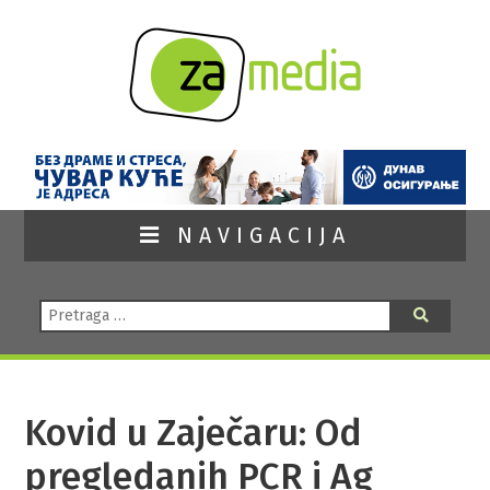
NAVIGACIJA
Pretraga:
Pretraga
Kovid u Zaječaru: Od
pregledanih PCR i Ag