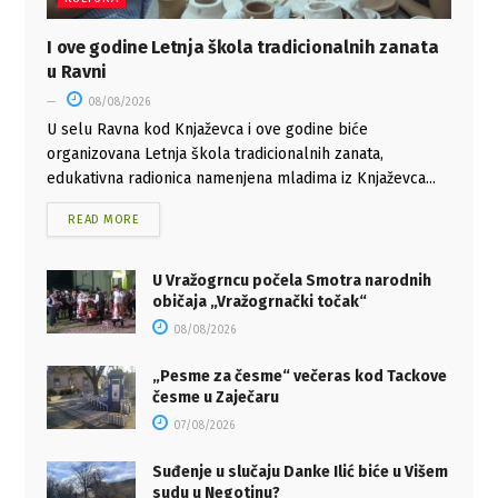
I ove godine Letnja škola tradicionalnih zanata
u Ravni
08/08/2026
U selu Ravna kod Knjaževca i ove godine biće
organizovana Letnja škola tradicionalnih zanata,
edukativna radionica namenjena mladima iz Knjaževca...
READ MORE
U Vražogrncu počela Smotra narodnih
običaja „Vražogrnački točak“
08/08/2026
„Pesme za česme“ večeras kod Tackove
česme u Zaječaru
07/08/2026
Suđenje u slučaju Danke Ilić biće u Višem
sudu u Negotinu?