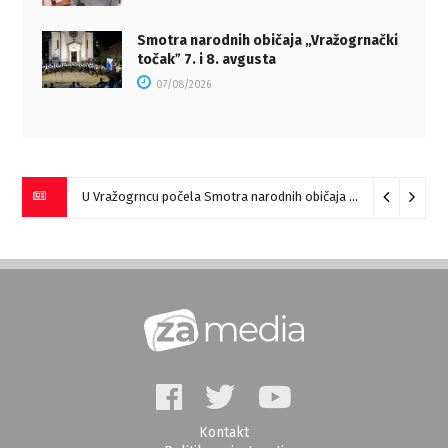
Smotra narodnih običaja „Vražogrnački
točakˮ 7. i 8. avgusta
07/08/2026
U Vražogrncu počela Smotra narodnih običaja „Vražogrnački točak“
Kontakt