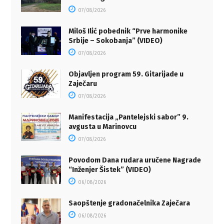
07/08/2026
Miloš Ilić pobednik “Prve harmonike
Srbije – Sokobanja” (VIDEO)
07/08/2026
Objavljen program 59. Gitarijade u
Zaječaru
07/08/2026
Manifestacija „Pantelejski sabor” 9.
avgusta u Marinovcu
07/08/2026
Povodom Dana rudara uručene Nagrade
“Inženjer Šistek” (VIDEO)
06/08/2026
Saopštenje gradonačelnika Zaječara
06/08/2026