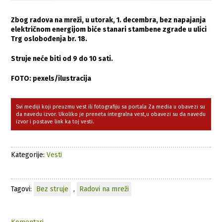
Zbog radova na mreži, u utorak, 1. decembra, bez napajanja
električnom energijom biće stanari stambene zgrade u ulici
Trg oslobođenja br. 18.
Struje neće biti od 9 do 10 sati.
FOTO: pexels/ilustracija
Svi mediji koji preuzmu vest ili fotografiju sa portala Za media u obavezi su
da navedu izvor. Ukoliko je preneta integralna vest,u obavezi su da navedu
izvor i postave link ka toj vesti.
Kategorije:
Vesti
Tagovi:
Bez struje
,
Radovi na mreži