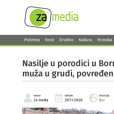
Početna
Vesti
Društvo
Kultura
Hronika
Nasilje u porodici u Bo
muža u grudi, povređen
autor:
datum:
lokacija:
Za media
29/11/2020
Bor