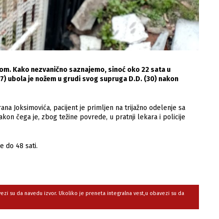
edom. Kako nezvanično saznajemo, sinoć oko 22 sata u
27) ubola je nožem u grudi svog supruga D.D. (30) nakon
na Joksimovića, pacijent je primljen na trijažno odelenje sa
n čega je, zbog težine povrede, u pratnji lekara i policije
e do 48 sati.
avezi su da navedu izvor. Ukoliko je preneta integralna vest,u obavezi su da