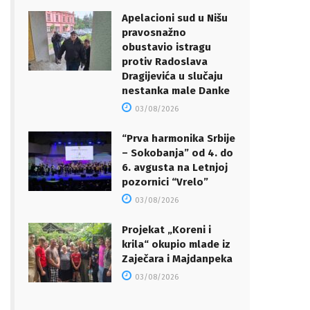
Apelacioni sud u Nišu
pravosnažno
obustavio istragu
protiv Radoslava
Dragijevića u slučaju
nestanka male Danke
03/08/2026
“Prva harmonika Srbije
– Sokobanja” od 4. do
6. avgusta na Letnjoj
pozornici “Vrelo”
03/08/2026
Projekat „Koreni i
krila“ okupio mlade iz
Zaječara i Majdanpeka
03/08/2026