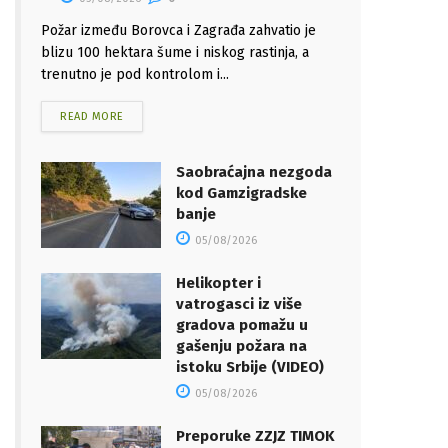
Požar između Borovca i Zagrađa zahvatio je
blizu 100 hektara šume i niskog rastinja, a
trenutno je pod kontrolom i...
READ MORE
Saobraćajna nezgoda
kod Gamzigradske
banje
05/08/2026
Helikopter i
vatrogasci iz više
gradova pomažu u
gašenju požara na
istoku Srbije (VIDEO)
05/08/2026
Preporuke ZZJZ TIMOK