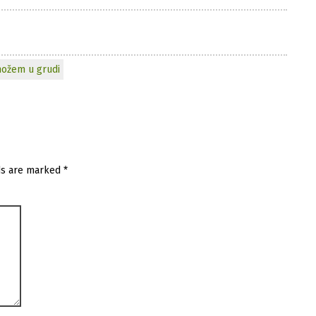
ožem u grudi
ds are marked
*