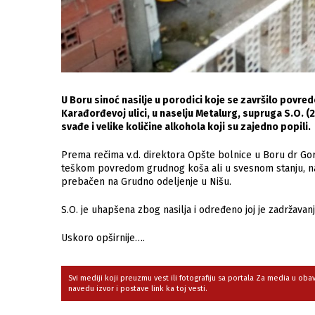
U Boru sinoć nasilje u porodici koje se završilo povr
Karađorđevoj ulici, u naselju Metalurg, supruga S.O. (
svađe i velike količine alkohola koji su zajedno popili.
Prema rečima v.d. direktora Opšte bolnice u Boru dr Gora
teškom povredom grudnog koša ali u svesnom stanju, nako
prebačen na Grudno odeljenje u Nišu.
S.O. je uhapšena zbog nasilja i određeno joj je zadržavanj
Uskoro opširnije….
Svi mediji koji preuzmu vest ili fotografiju sa portala Za media u ob
navedu izvor i postave link ka toj vesti.