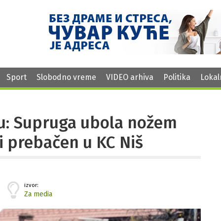
Sport
Slobodno vreme
VIDEO arhiva
Politika
Lokal
ru: Supruga ubola nožem
i prebačen u KC Niš
izvor:
Za media