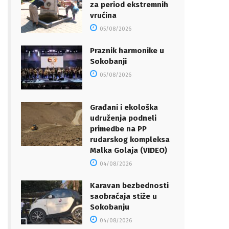
za period ekstremnih
vrućina
05/08/2026
Praznik harmonike u
Sokobanji
05/08/2026
Građani i ekološka
udruženja podneli
primedbe na PP
rudarskog kompleksa
Malka Golaja (VIDEO)
04/08/2026
Karavan bezbednosti
saobraćaja stiže u
Sokobanju
04/08/2026