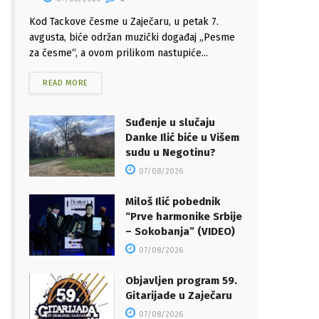
Kod Tackove česme u Zaječaru, u petak 7.
avgusta, biće održan muzički događaj „Pesme
za česme“, a ovom prilikom nastupiće...
READ MORE
Suđenje u slučaju
Danke Ilić biće u Višem
sudu u Negotinu?
07/08/2026
Miloš Ilić pobednik
“Prve harmonike Srbije
– Sokobanja” (VIDEO)
07/08/2026
Objavljen program 59.
Gitarijade u Zaječaru
07/08/2026