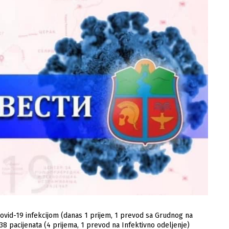
covid-19 infеkcijom (danas 1 prijеm, 1 prеvod sa Grudnog na
38 pacijеnata (4 prijеma, 1 prеvod na Infеktivno odеljеnjе)