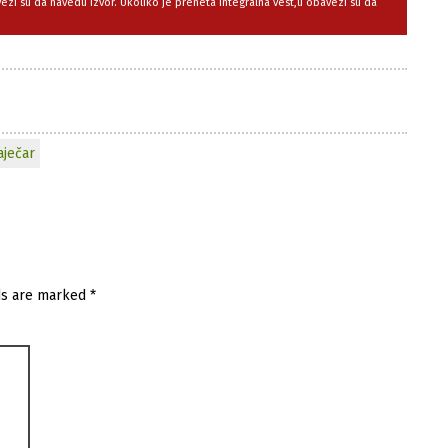
avezi su da navedu izvor. Ukoliko je preneta integralna vest,u obavezi su da
aječar
ds are marked
*