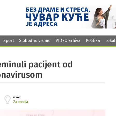
Sport
Slobodno vreme
VIDEO arhiva
Politika
Lokal
eminuli pacijent od
ronavirusom
izvor:
Za media