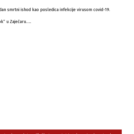
dan smrtni ishod kao poslеdica infеkcijе virusom covid-19.
ok” u Zaječaru…..