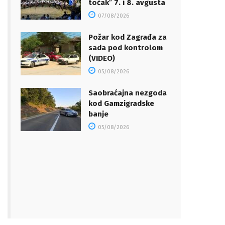
točakˮ 7. i 8. avgusta
07/08/2026
Požar kod Zagrađa za
sada pod kontrolom
(VIDEO)
05/08/2026
Saobraćajna nezgoda
kod Gamzigradske
banje
05/08/2026