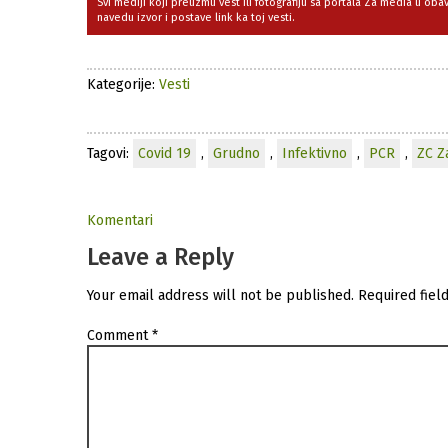
Svi mediji koji preuzmu vest ili fotografiju sa portala Za media u ob
navedu izvor i postave link ka toj vesti.
Kategorije:
Vesti
Tagovi:
Covid 19
,
Grudno
,
Infektivno
,
PCR
,
ZC Z
Komentari
Leave a Reply
Your email address will not be published.
Required fiel
Comment
*