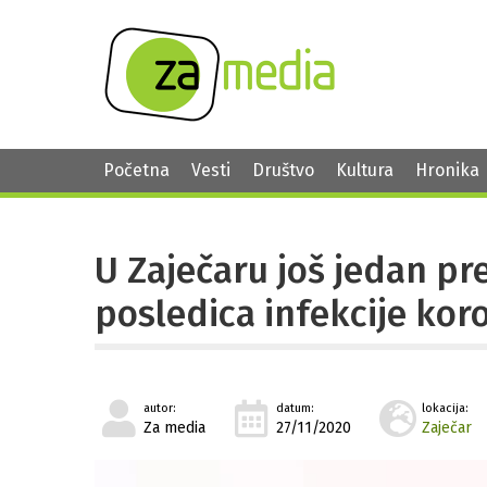
Početna
Vesti
Društvo
Kultura
Hronika
U Zaječaru još jedan pr
posledica infekcije ko
autor:
datum:
lokacija:
Za media
27/11/2020
Zaječar