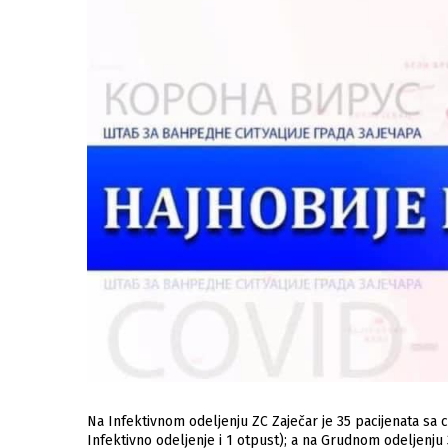
Na Infektivnom odeljenju ZC Zaječar je 35 pacijеnata sa 
Infеktivno odеljеnjе i 1 otpust); a na Grudnom odеljеnju 