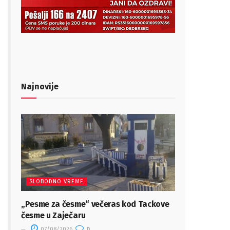
Najnovije
SLOBODNO VREME
„Pesme za česme“ večeras kod Tackove
česme u Zaječaru
07/08/2026
0