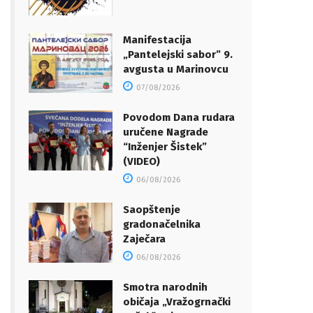
Manifestacija
„Pantelejski sabor” 9.
avgusta u Marinovcu
07/08/2026
Povodom Dana rudara
uručene Nagrade
“Inženjer Šistek”
(VIDEO)
06/08/2026
Saopštenje
gradonačelnika
Zaječara
06/08/2026
Smotra narodnih
običaja „Vražogrnački