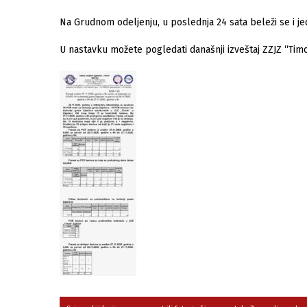
Na Grudnom odеljеnju, u poslednja 24 sata beleži se i je
U nastavku možete pogledati današnji izveštaj ZZJZ “Tim