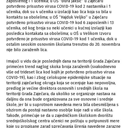
zaposlenog i 1 učenika; u OŠ “Đura Jakšić” u Zaječaru
potvrđeno prisustvo virusa COVID-19 kod 2 nastavnika i 1
učenika, dok su 4 učenika u izolaciji kao lica koja su bila u
kontaktu sa obolelima; u OŠ “Hajduk Veljko” u Zaječaru
potvrđeno prisustvo virusa COVID-19 kod 6 zaposlenih i 13
učenika, od kog broja su neki učenici u kućnoj izolaziji kao
posledica kontakata sa obolelima; u OŠ u Velikom Izvoru
potvrđeno je prisustvo virusa COVID-19 kod 1 učenika, dok u
ostalim seoskim osnovnim školama trenutno do 20. novembra
nije bilo zaraženih lica.
​Imajući u vidu da je poslednjih dana na teritoriji Grada Zaječara
primećen trend naglog skoka broja zaraženih (svakodnevno
više od trideset lica kod kojih je potvrđeno prisustvo virusa
COVID-19), kao i zbog celokupne epidemijske situacije na
teritoriji zaječarkog okruga koja se ocenjuje kao nepovoljna,
predlog je većine direktora osnovnih i srednjih škola na
teritoriji Grada Zaječara, da ukoliko se organizuje nastava na
daljinu da ona bude organizovana za sve osnovne i srednje
škole, jer bi u suprotnom navedena mera bila obesmišljena s
obzirom da postoji nastavno osoblje koje radi u više škola.
Takođe, primećuje se da u zajedničkom školskom dvorištu
srednjoškolskog centra učenici ne poštuju u potpunosti mere
koje su propisane zarad sprečavanja širenja navedene zarazne