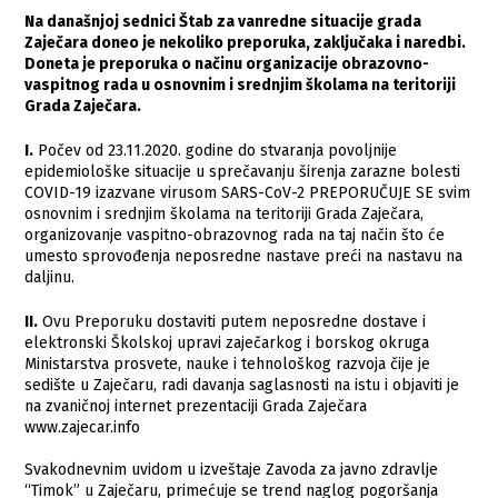
Na današnjoj sednici Štab za vanredne situacije grada
Zaječara doneo je nekoliko preporuka, zaključaka i naredbi.
Doneta je preporuka o načinu organizacije obrazovno-
vaspitnog rada u osnovnim i srednjim školama na teritoriji
Grada Zaječara.
​I.
Počev od 23.11.2020. godine do stvaranja povoljnije
epidemiološke situacije u sprečavanju širenja zarazne bolesti
COVID-19 izazvane virusom SARS-CoV-2 PREPORUČUJE SE svim
osnovnim i srednjim školama na teritoriji Grada Zaječara,
organizovanje vaspitno-obrazovnog rada na taj način što će
umesto sprovođenja neposredne nastave preći na nastavu na
daljinu.
​II.
Ovu Preporuku dostaviti putem neposredne dostave i
elektronski Školskoj upravi zaječarkog i borskog okruga
Ministarstva prosvete, nauke i tehnološkog razvoja čije je
sedište u Zaječaru, radi davanja saglasnosti na istu i objaviti je
na zvaničnoj internet prezentaciji Grada Zaječara
www.zajecar.info
Svakodnevnim uvidom u izveštaje Zavoda za javno zdravlje
“Timok” u Zaječaru, primećuje se trend naglog pogoršanja