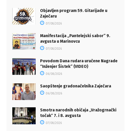
Objavljen program 59. Gitarijade u
Zaječaru
07/08/2026
Manifestacija „Pantelejski sabor” 9.
avgusta u Marinovcu
07/08/2026
Povodom Dana rudara uručene Nagrade
“Inženjer Šistek” (VIDEO)
06/08/2026
Saopštenje gradonačelnika Zaječara
06/08/2026
Smotra narodnih običaja „Vražogrnački
točakˮ 7. i 8. avgusta
07/08/2026