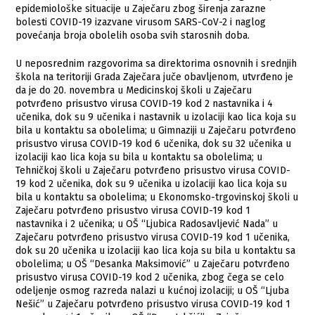
epidemiološke situacije u Zaječaru zbog širenja zarazne
bolesti COVID-19 izazvane virusom SARS-CoV-2 i naglog
povećanja broja obolelih osoba svih starosnih doba.
​U neposrednim razgovorima sa direktorima osnovnih i srednjih
škola na teritoriji Grada Zaječara juče obavljenom, utvrđeno je
da je do 20. novembra u Medicinskoj školi u Zaječaru
potvrđeno prisustvo virusa COVID-19 kod 2 nastavnika i 4
učenika, dok su 9 učenika i nastavnik u izolaciji kao lica koja su
bila u kontaktu sa obolelima; u Gimnaziji u Zaječaru potvrđeno
prisustvo virusa COVID-19 kod 6 učenika, dok su 32 učenika u
izolaciji kao lica koja su bila u kontaktu sa obolelima; u
Tehničkoj školi u Zaječaru potvrđeno prisustvo virusa COVID-
19 kod 2 učenika, dok su 9 učenika u izolaciji kao lica koja su
bila u kontaktu sa obolelima; u Ekonomsko-trgovinskoj školi u
Zaječaru potvrđeno prisustvo virusa COVID-19 kod 1
nastavnika i 2 učenika; u OŠ “Ljubica Radosavljević Nada” u
Zaječaru potvrđeno prisustvo virusa COVID-19 kod 1 učenika,
dok su 20 učenika u izolaciji kao lica koja su bila u kontaktu sa
obolelima; u OŠ “Desanka Maksimović” u Zaječaru potvrđeno
prisustvo virusa COVID-19 kod 2 učenika, zbog čega se celo
odeljenje osmog razreda nalazi u kućnoj izolaciji; u OŠ “Ljuba
Nešić” u Zaječaru potvrđeno prisustvo virusa COVID-19 kod 1