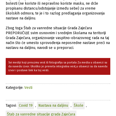
bolesti (ne koriste ili nepravilno koriste masku, ne drže
propisanu distancu/odstojanje između sebe) za vreme
školskih odmora, te je i to razlog predlaganja organizovanja
nastave na daljinu.
Zbog toga Štab za vanredne situacije Grada Zaječara
PREPORUČUJE svim osnovnim i srednjim školama na teritoriji
Grada Zaječara, organizovanje vaspitno-obrazovnog rada na taj
način što će umesto sprovođenja neposredne nastave preći na
nastavu na daljinu, navodi se u preporuci.
Svi mediji koji preuzmu vest ili fotografiju sa portala Za media u obavezi su
da navedu izvor. Ukoliko je preneta integralna vest,u obavezi su da navedu
izvor i postave link ka toj vesti.
Kategorije:
Vesti
Tagovi:
Covid 19
,
Nastava na daljinu
,
Škole
,
Štab za vanredne situacije grada Zaječara