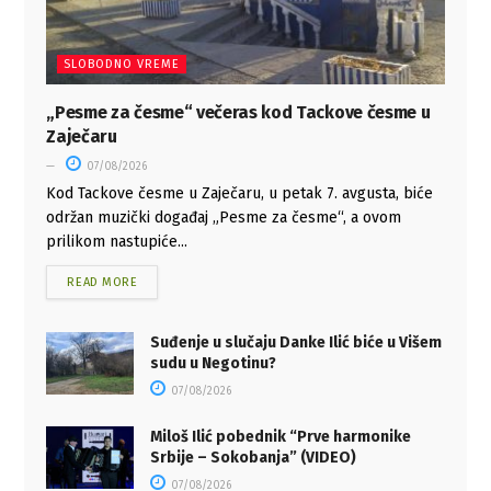
SLOBODNO VREME
„Pesme za česme“ večeras kod Tackove česme u
Zaječaru
07/08/2026
Kod Tackove česme u Zaječaru, u petak 7. avgusta, biće
održan muzički događaj „Pesme za česme“, a ovom
prilikom nastupiće...
READ MORE
Suđenje u slučaju Danke Ilić biće u Višem
sudu u Negotinu?
07/08/2026
Miloš Ilić pobednik “Prve harmonike
Srbije – Sokobanja” (VIDEO)
07/08/2026