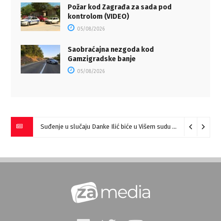
Požar kod Zagrađa za sada pod
kontrolom (VIDEO)
05/08/2026
Saobraćajna nezgoda kod
Gamzigradske banje
05/08/2026
Suđenje u slučaju Danke Ilić biće u Višem sudu u Negotinu?
07