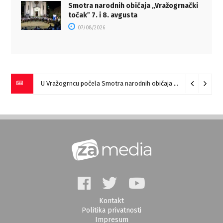
Smotra narodnih običaja „Vražogrnački
točakˮ 7. i 8. avgusta
07/08/2026
U Vražogrncu počela Smotra narodnih običaja „Vražogrnački točak“
Kontakt
Politika privatnosti
Impresum