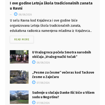
I ove godine Letnja škola tradicionalnih zanata
u Ravni
08/08/2026
U selu Ravna kod Knjaževca i ove godine biće
organizovana Letnja škola tradicionalnih zanata,
edukativna radionica namenjena mladima iz Knjaževca...
READ MORE
U Vražogrncu počela Smotra narodnih
običaja „Vražogrnački točak“
08/08/2026
„Pesme za česme“ večeras kod Tackove
česme u Zaječaru
07/08/2026
Suđenje u slučaju Danke Ilić biće u Višem
sudu u Negotinu?
07/08/2026