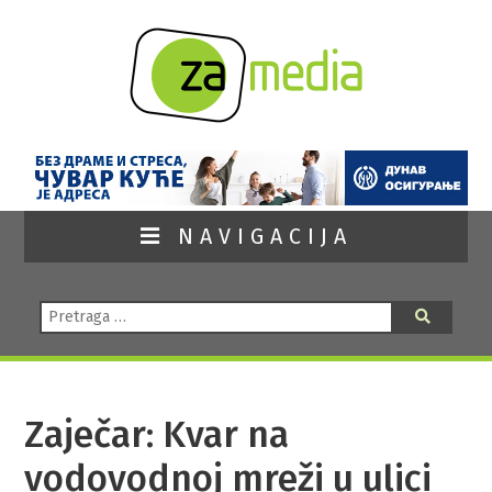
NAVIGACIJA
Pretraga:
Pretraga
Zaječar: Kvar na
vodovodnoj mreži u ulici