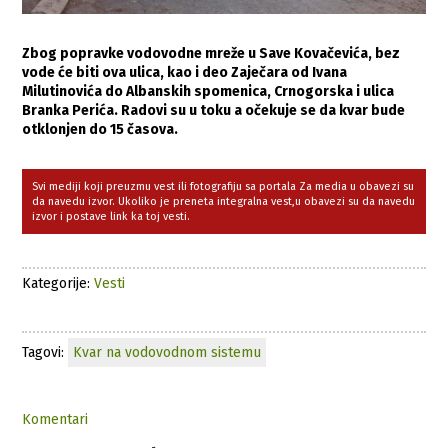
Zbog popravke vodovodne mreže u Save Kovačevića, bez
vode će biti ova ulica, kao i deo Zaječara od Ivana
Milutinovića do Albanskih spomenica, Crnogorska i ulica
Branka Perića. Radovi su u toku a očekuje se da kvar bude
otklonjen do 15 časova.
Svi mediji koji preuzmu vest ili fotografiju sa portala Za media u obavezi su
da navedu izvor. Ukoliko je preneta integralna vest,u obavezi su da navedu
izvor i postave link ka toj vesti.
Kategorije:
Vesti
Tagovi:
Kvar na vodovodnom sistemu
Komentari