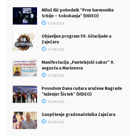
Miloš Ilić pobednik “Prve harmonike
Srbije – Sokobanja” (VIDEO)
07/08/2026
Objavljen program 59. Gitarijade u
Zaječaru
07/08/2026
Manifestacija „Pantelejski sabor” 9.
avgusta u Marinovcu
07/08/2026
Povodom Dana rudara uručene Nagrade
“Inženjer Šistek” (VIDEO)
06/08/2026
Saopštenje gradonačelnika Zaječara
06/08/2026