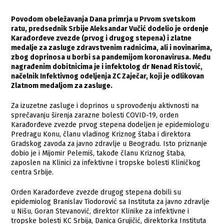
Povodom obeležavanja Dana primrja u Prvom svetskom
ratu, predsednik Srbije Aleksandar Vučić dodelio je ordenje
Karađorđeve zvezde (prvog i drugog stepena) i zlatne
medalje za zasluge zdravstvenim radnicima, ali i novinarima,
zbog doprinosa u borbi sa pandemijom koronavirusa. Među
nagrađenim dobitnicima je i infektolog dr Nenad Ristović,
načelnik Infektivnog odeljenja ZC Zaječar, koji je odlikovan
Zlatnom medaljom za zasluge.
Za izuzetne zasluge i doprinos u sprovođenju aktivnosti na
sprečavanju širenja zarazne bolesti COVID-19, orden
Karađorđeve zvezde prvog stepena dodeljen je epidemiologu
Predragu Konu, članu vladinog Kriznog štaba i direktora
Gradskog zavoda za javno zdravlje u Beogradu. Isto priznanje
dobio je i Mijomir Pelemiš, takođe članu Kriznog štaba,
zaposlen na Klinici za infektivne i tropske bolesti Kliničkog
centra Srbije.
Orden Karađorđeve zvezde drugog stepena dobili su
epidemiolog Branislav Tiodorović sa Instituta za javno zdravlje
u Nišu, Goran Stevanović, direktor Klinike za infektivne i
tropske bolesti KC Srbija, Danica Grujičić, direktorka Instituta