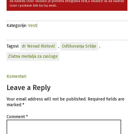
da navedu izvor. Ukoliko je preneta integralna vest,u obavezi su da navedu
izvor i postave link ka toj vesti.
Kategorije:
Vesti
Tagovi:
dr Nenad Ristović
,
Odlikovanja Srbije
,
Zlatna medalja za zasluge
Komentari
Leave a Reply
Your email address will not be published.
Required fields are
marked
*
Comment
*