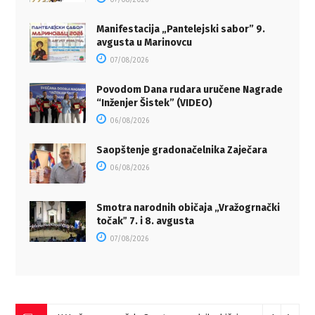
07/08/2026
Manifestacija „Pantelejski sabor” 9.
avgusta u Marinovcu
07/08/2026
Povodom Dana rudara uručene Nagrade
“Inženjer Šistek” (VIDEO)
06/08/2026
Saopštenje gradonačelnika Zaječara
06/08/2026
Smotra narodnih običaja „Vražogrnački
točakˮ 7. i 8. avgusta
07/08/2026