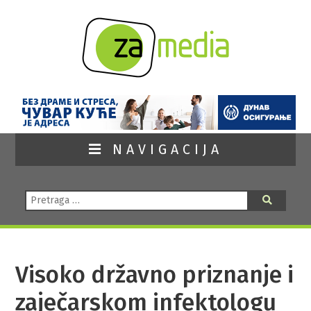
NAVIGACIJA
Pretraga:
Pretraga
Visoko državno priznanje i
zaječarskom infektologu