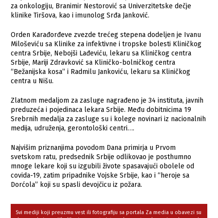
za onkologiju, Branimir Nestorović sa Univerzitetske dečje
klinike Tiršova, kao i imunolog Srđa Janković.
Orden Karađorđeve zvezde trećeg stepena dodeljen je Ivanu
Miloševiću sa Klinike za infektivne i tropske bolesti Kliničkog
centra Srbije, Nebojši Lađeviću, lekaru sa Kliničkog centra
Srbije, Mariji Zdravković sa Kliničko-bolničkog centra
“Bežanijska kosa” i Radmilu Jankoviću, lekaru sa Kliničkog
centra u Nišu.
Zlatnom medaljom za zasluge nagrađeno je 34 instituta, javnih
preduzeća i pojedinaca lekara Srbije. Među dobitnicima 19
Srebrnih medalja za zasluge su i kolege novinari iz nacionalnih
medija, udruženja, gerontološki centri….
Najvišim priznanjima povodom Dana primirja u Prvom
svetskom ratu, predsednik Srbije odlikovao je posthumno
mnoge lekare koji su izgubili živote spasavajući obolele od
covida-19, zatim pripadnike Vojske Srbije, kao i “heroje sa
Dorćola” koji su spasli devojčicu iz požara.
Svi mediji koji preuzmu vest ili fotografiju sa portala Za media u obavezi su