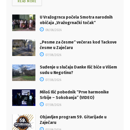
READ MORE
U Vražogrncu počela Smotra narodnih
običaja „Vražogrnački točak“
08/08/2026
„Pesme za česme“ večeras kod Tackove
česme u Zaječaru
07/08/2026
Suđenje u slučaju Danke Ilić biće u Višem
sudu u Negotinu?
07/08/2026
Miloš Ilić pobednik “Prve harmonike
Srbije – Sokobanja” (VIDEO)
07/08/2026
Objavljen program 59. Gitarijade u
Zaječaru