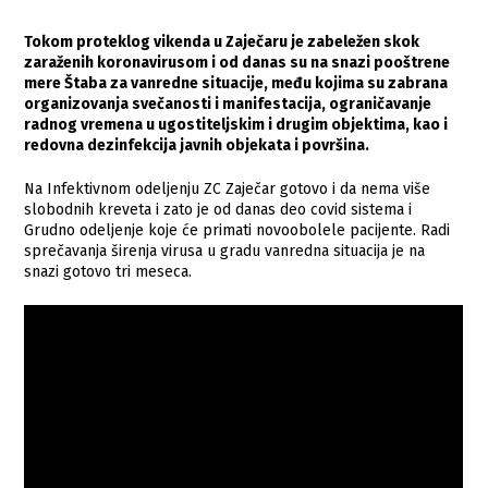
Tokom proteklog vikenda u Zaječaru je zabeležen skok
zaraženih koronavirusom i od danas su na snazi pooštrene
mere Štaba za vanredne situacije, među kojima su zabrana
organizovanja svečanosti i manifestacija, ograničavanje
radnog vremena u ugostiteljskim i drugim objektima, kao i
redovna dezinfekcija javnih objekata i površina.
Na Infektivnom odeljenju ZC Zaječar gotovo i da nema više
slobodnih kreveta i zato je od danas deo covid sistema i
Grudno odeljenje koje će primati novoobolele pacijente. Radi
sprečavanja širenja virusa u gradu vanredna situacija je na
snazi gotovo tri meseca.