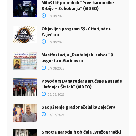
Miloš Ilić pobednik “Prve harmonike
Srbije – Sokobanja” (VIDEO)
07/08/2026
Objavljen program 59. Gitarijade u
Zaječaru
07/08/2026
Manifestacija „Pantelejski sabor” 9.
avgusta u Marinovcu
07/08/2026
Povodom Dana rudara uručene Nagrade
“Inženjer Šistek” (VIDEO)
06/08/2026
Saopštenje gradonačelnika Zaječara
06/08/2026
Smotra narodnih običaja „Vražogrnački