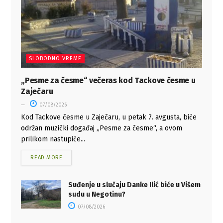
SLOBODNO VREME
„Pesme za česme“ večeras kod Tackove česme u
Zaječaru
07/08/2026
Kod Tackove česme u Zaječaru, u petak 7. avgusta, biće
održan muzički događaj „Pesme za česme“, a ovom
prilikom nastupiće...
READ MORE
Suđenje u slučaju Danke Ilić biće u Višem
sudu u Negotinu?
07/08/2026