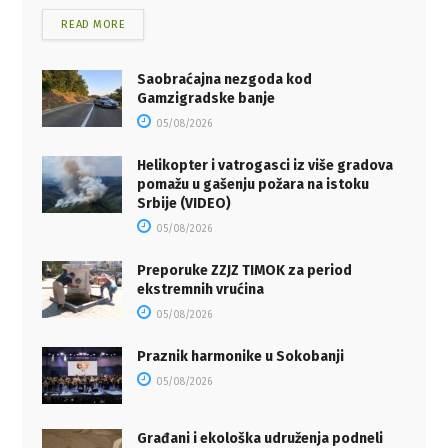
READ MORE
Saobraćajna nezgoda kod
Gamzigradske banje
05/08/2026
Helikopter i vatrogasci iz više gradova
pomažu u gašenju požara na istoku
Srbije (VIDEO)
05/08/2026
Preporuke ZZJZ TIMOK za period
ekstremnih vrućina
05/08/2026
Praznik harmonike u Sokobanji
05/08/2026
Građani i ekološka udruženja podneli