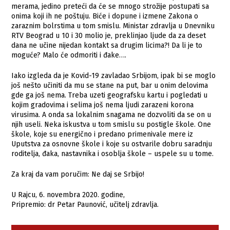
merama, jedino preteći da će se mnogo strožije postupati sa
onima koji ih ne poštuju. Biće i dopune i izmene Zakona o
zaraznim bolrstima u tom smislu. Ministar zdravlja u Dnevniku
RTV Beograd u 10 i 30 molio je, preklinjao ljude da za deset
dana ne učine nijedan kontakt sa drugim licima?! Da li je to
moguće? Malo će odmoriti i đake….
Iako izgleda da je Kovid-19 zavladao Srbijom, ipak bi se moglo
još nešto učiniti da mu se stane na put, bar u onim delovima
gde ga još nema. Treba uzeti geografsku kartu i pogledati u
kojim gradovima i selima još nema ljudi zarazeni korona
virusima. A onda sa lokalnim snagama ne dozvoliti da se on u
njih useli. Neka iskustva u tom smislu su postigle škole. One
škole, koje su energično i predano primenivale mere iz
Uputstva za osnovne škole i koje su ostvarile dobru saradnju
roditelja, đaka, nastavnika i osoblja škole – uspele su u tome.
Za kraj da vam poručim: Ne daj se Srbijo!
U Rajcu, 6. novembra 2020. godine,
Pripremio: dr Petar Paunović, učitelj zdravlja.