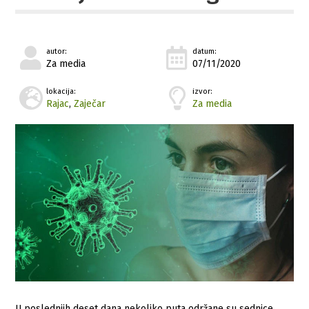
autor:
datum:
Za media
07/11/2020
lokacija:
izvor:
Rajac
,
Zaječar
Za media
U poslednjih deset dana nekoliko puta održane su sednice