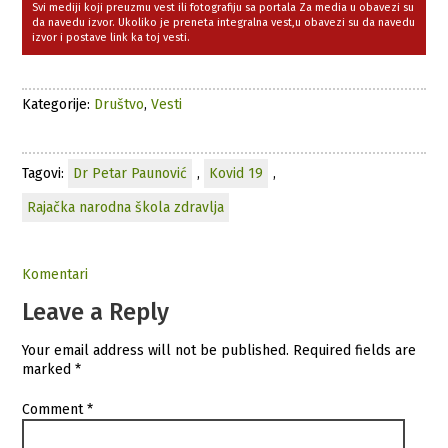
Svi mediji koji preuzmu vest ili fotografiju sa portala Za media u obavezi su
da navedu izvor. Ukoliko je preneta integralna vest,u obavezi su da navedu
izvor i postave link ka toj vesti.
Kategorije:
Društvo
,
Vesti
Tagovi:
Dr Petar Paunović
,
Kovid 19
,
Rajačka narodna škola zdravlja
Komentari
Leave a Reply
Your email address will not be published.
Required fields are
marked
*
Comment
*