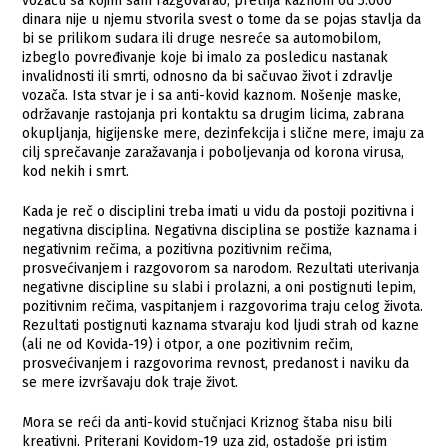
vozaču sa kojim sam razgovarao, pretnja kaznom od 5.000
dinara nije u njemu stvorila svest o tome da se pojas stavlja da
bi se prilikom sudara ili druge nesreće sa automobilom,
izbeglo povređivanje koje bi imalo za posledicu nastanak
invalidnosti ili smrti, odnosno da bi sačuvao život i zdravlje
vozača. Ista stvar je i sa anti-kovid kaznom. Nošenje maske,
održavanje rastojanja pri kontaktu sa drugim licima, zabrana
okupljanja, higijenske mere, dezinfekcija i slične mere, imaju za
cilj sprečavanje zaražavanja i poboljevanja od korona virusa,
kod nekih i smrt.
Kada je reč o disciplini treba imati u vidu da postoji pozitivna i
negativna disciplina. Negativna disciplina se postiže kaznama i
negativnim rečima, a pozitivna pozitivnim rečima,
prosvećivanjem i razgovorom sa narodom. Rezultati uterivanja
negativne discipline su slabi i prolazni, a oni postignuti lepim,
pozitivnim rečima, vaspitanjem i razgovorima traju celog života.
Rezultati postignuti kaznama stvaraju kod ljudi strah od kazne
(ali ne od Kovida-19) i otpor, a one pozitivnim rečim,
prosvećivanjem i razgovorima revnost, predanost i naviku da
se mere izvršavaju dok traje život.
Mora se reći da anti-kovid stučnjaci Kriznog štaba nisu bili
kreativni. Priterani Kovidom-19 uza zid, ostadoše pri istim