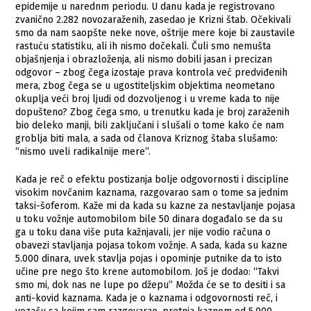
epidemije u narednm periodu. U danu kada je registrovano
zvanično 2.282 novozaraženih, zasedao je Krizni štab. Očekivali
smo da nam saopšte neke nove, oštrije mere koje bi zaustavile
rastuću statistiku, ali ih nismo dočekali. Čuli smo nemušta
objašnjenja i obrazloženja, ali nismo dobili jasan i precizan
odgovor – zbog čega izostaje prava kontrola već predviđenih
mera, zbog čega se u ugostiteljskim objektima neometano
okuplja veći broj ljudi od dozvoljenog i u vreme kada to nije
dopušteno? Zbog čega smo, u trenutku kada je broj zaraženih
bio deleko manji, bili zaključani i slušali o tome kako će nam
groblja biti mala, a sada od članova Kriznog štaba slušamo:
“nismo uveli radikalnije mere”.
Kada je reč o efektu postizanja bolje odgovornosti i discipline
visokim novčanim kaznama, razgovarao sam o tome sa jednim
taksi-šoferom. Kaže mi da kada su kazne za nestavljanje pojasa
u toku vožnje automobilom bile 50 dinara događalo se da su
ga u toku dana više puta kažnjavali, jer nije vodio računa o
obavezi stavljanja pojasa tokom vožnje. A sada, kada su kazne
5.000 dinara, uvek stavlja pojas i opominje putnike da to isto
učine pre nego što krene automobilom. Još je dodao: “Takvi
smo mi, dok nas ne lupe po džepu” Možda će se to desiti i sa
anti-kovid kaznama. Kada je o kaznama i odgovornosti reč, i