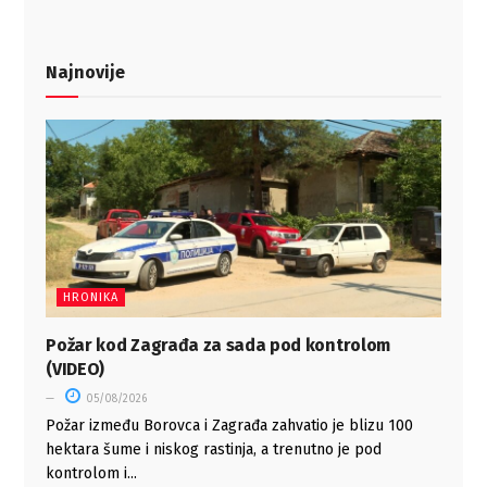
Najnovije
HRONIKA
Požar kod Zagrađa za sada pod kontrolom
(VIDEO)
05/08/2026
Požar između Borovca i Zagrađa zahvatio je blizu 100
hektara šume i niskog rastinja, a trenutno je pod
kontrolom i...