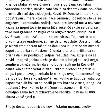
Kriznog štaba, ali ova 6. novembra je održana kao hitna,
vanredna sednica, najviše zato što je za desetak dana povećan
broj novih slučajeva oboljenja Kovid-19. Donete su odluke o
pooštravanju mera koje se inače primenju, posebno što će se
angažovati komunalna policija i sanitarni insepktori a novčane
kazne za nepoštovanje mera biće veće. Očekuje se da bi se
tako kod građana postigla veća odgovornost i disciplina u
izvršavanju mera zaštite od korona virusa. To je već bilo u
prvom talasu epidemije, ali nije dalo rezultate. Uostalom, ako
je Krizni štab održan tačno na dan kada je i pre osam meseci
započeta borba sa Koviom-19, onda je to bila prilika da se
prizna da nisu postignuti željeni rezultati, najvažniji je da se
Kovid-19 ugasi. Jedina uteha je da smo u boljoj situaciji nego
zemlje u okruženju. Jer da smo bolje radili ne bi Kovid-19
danas kao snažan vetar duvao Srbijom preteći da pređe u
oluju. I pored svega trebalo je na kraju ovog osmomesečnog
perioda borbe sa Kovidom-19 reći koliko je ljudi, zahvaljujući
naporima svih koji su se borili protiv korona virusa, izbegli da
postanu žrtve i koliko je izlečeno i spaseno smrti. Nije
dovoljno samo hvaliti zdravstvene radnike i dati im 10.000
dinara za učinjeni trud.
Bilo je dosta nedoumica o novim/starim merama protiv