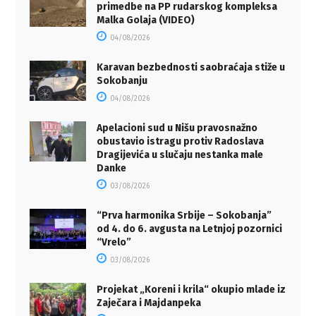
primedbe na PP rudarskog kompleksa
Malka Golaja (VIDEO)
04/08/2026
Karavan bezbednosti saobraćaja stiže u
Sokobanju
04/08/2026
Apelacioni sud u Nišu pravosnažno
obustavio istragu protiv Radoslava
Dragijevića u slučaju nestanka male
Danke
03/08/2026
“Prva harmonika Srbije – Sokobanja”
od 4. do 6. avgusta na Letnjoj pozornici
“Vrelo”
03/08/2026
Projekat „Koreni i krila“ okupio mlade iz
Zaječara i Majdanpeka