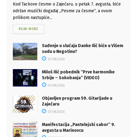
Kod Tackove česme u Zaječaru, u petak 7. avgusta, biće
održan muzički događaj „Pesme za česme“, a ovom
prilikom nastupiće...
READ MORE
Suđenje u slučaju Danke Ilić biće u Višem
sudu u Negotinu?
07/08/2026
Miloš Ilić pobednik “Prve harmonike
Srbije – Sokobanja” (VIDEO)
07/08/2026
Objavljen program 59. Gitarijade u
Zaječaru
07/08/2026
Manifestacija „Pantelejski sabor” 9.
avgusta u Marinovcu