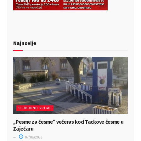
Najnovije
SLOBODNO VREME
„Pesme za česme“ večeras kod Tackove česme u
Zaječaru
07/08/2026