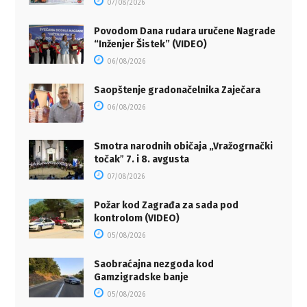
07/08/2026
Povodom Dana rudara uručene Nagrade
“Inženjer Šistek” (VIDEO)
06/08/2026
Saopštenje gradonačelnika Zaječara
06/08/2026
Smotra narodnih običaja „Vražogrnački
točakˮ 7. i 8. avgusta
07/08/2026
Požar kod Zagrađa za sada pod
kontrolom (VIDEO)
05/08/2026
Saobraćajna nezgoda kod
Gamzigradske banje
05/08/2026