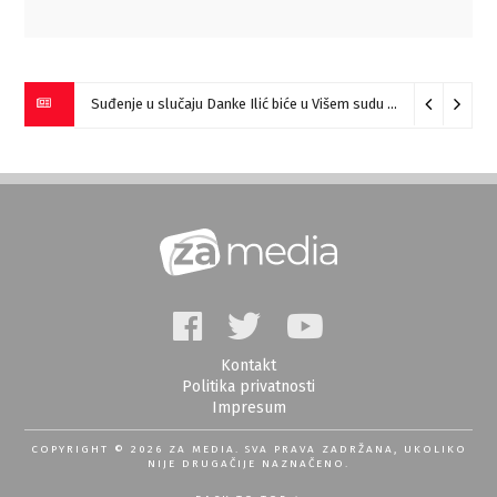
Suđenje u slučaju Danke Ilić biće u Višem sudu u Negotinu?
07
Kontakt
Politika privatnosti
Impresum
COPYRIGHT © 2026 ZA MEDIA. SVA PRAVA ZADRŽANA, UKOLIKO
NIJE DRUGAČIJE NAZNAČENO.