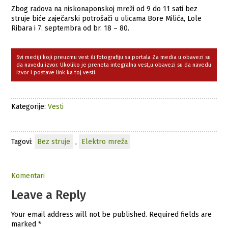
Zbog radova na niskonaponskoj mreži od 9 do 11 sati bez
struje biće zaječarski potrošači u ulicama Bore Milića, Lole
Ribara i 7. septembra od br. 18 – 80.
Svi mediji koji preuzmu vest ili fotografiju sa portala Za media u obavezi su
da navedu izvor. Ukoliko je preneta integralna vest,u obavezi su da navedu
izvor i postave link ka toj vesti.
Kategorije:
Vesti
Tagovi:
Bez struje
,
Elektro mreža
Komentari
Leave a Reply
Your email address will not be published.
Required fields are
marked
*