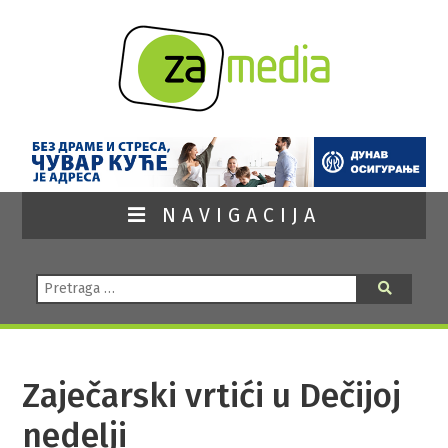
NAVIGACIJA
Pretraga:
Pretraga
Zaječarski vrtići u Dečijoj
nedelji