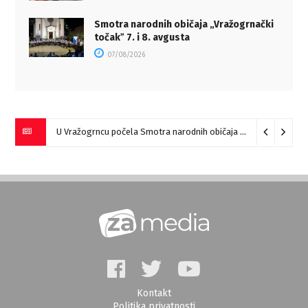
Smotra narodnih običaja „Vražogrnački
točakˮ 7. i 8. avgusta
07/08/2026
U Vražogrncu počela Smotra narodnih običaja „Vražogrnački točak“
Kontakt
Politika privatnosti