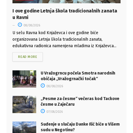
I ove godine Letnja škola tradicionalnih zanata
u Ravni
08/08/2026
U selu Ravna kod Knjaževca i ove godine biće
organizovana Letnja škola tradicionalnih zanata,
edukativna radionica namenjena mladima iz Knjaževca...
READ MORE
U Vražogrncu počela Smotra narodnih
običaja „Vražogrnački točak“
08/08/2026
„Pesme za česme“ večeras kod Tackove
česme u Zaječaru
07/08/2026
Suđenje u slučaju Danke Ilić biće u Višem
sudu u Negotinu?