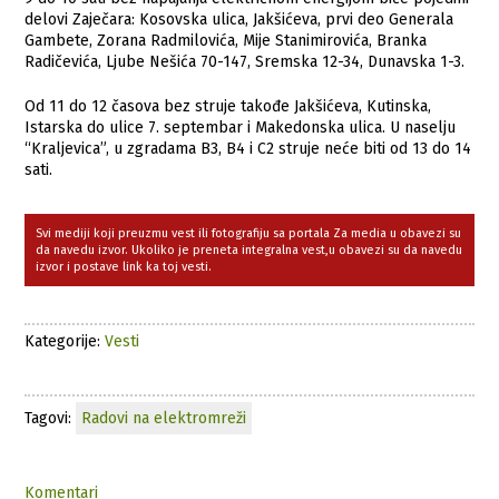
delovi Zaječara: Kosovska ulica, Jakšićeva, prvi deo Generala
Gambete, Zorana Radmilovića, Mije Stanimirovića, Branka
Radičevića, Ljube Nešića 70-147, Sremska 12-34, Dunavska 1-3.
Od 11 do 12 časova bez struje takođe Jakšićeva, Kutinska,
Istarska do ulice 7. septembar i Makedonska ulica. U naselju
“Kraljevica”, u zgradama B3, B4 i C2 struje neće biti od 13 do 14
sati.
Svi mediji koji preuzmu vest ili fotografiju sa portala Za media u obavezi su
da navedu izvor. Ukoliko je preneta integralna vest,u obavezi su da navedu
izvor i postave link ka toj vesti.
Kategorije:
Vesti
Tagovi:
Radovi na elektromreži
Komentari