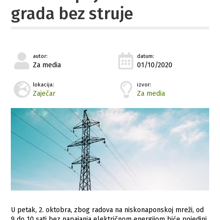
grada bez struje
autor:
datum:
Za media
01/10/2020
lokacija:
izvor:
Zaječar
Za media
U petak, 2. oktobra, zbog radova na niskonaponskoj mreži, od
9 do 10 sati bez napajanja električnom energijom biće pojedini