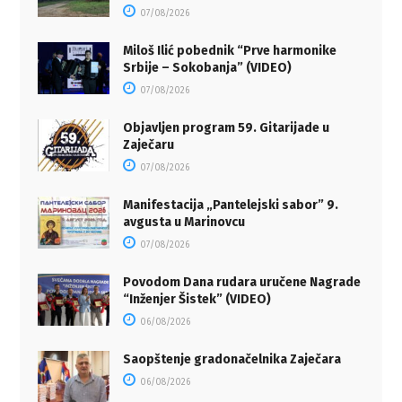
07/08/2026
Miloš Ilić pobednik “Prve harmonike
Srbije – Sokobanja” (VIDEO)
07/08/2026
Objavljen program 59. Gitarijade u
Zaječaru
07/08/2026
Manifestacija „Pantelejski sabor” 9.
avgusta u Marinovcu
07/08/2026
Povodom Dana rudara uručene Nagrade
“Inženjer Šistek” (VIDEO)
06/08/2026
Saopštenje gradonačelnika Zaječara
06/08/2026