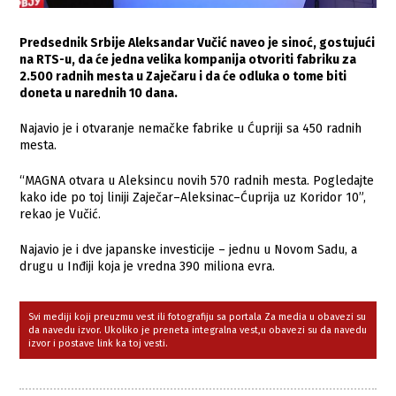
Predsednik Srbije Aleksandar Vučić naveo je sinoć, gostujući
na RTS-u, da će jedna velika kompanija otvoriti fabriku za
2.500 radnih mesta u Zaječaru i da će odluka o tome biti
doneta u narednih 10 dana.
Najavio je i otvaranje nemačke fabrike u Ćupriji sa 450 radnih
mesta.
“MAGNA otvara u Aleksincu novih 570 radnih mesta. Pogledajte
kako ide po toj liniji Zaječar–Aleksinac–Ćuprija uz Koridor 10”,
rekao je Vučić.
Najavio je i dve japanske investicije – jednu u Novom Sadu, a
drugu u Inđiji koja je vredna 390 miliona evra.
Svi mediji koji preuzmu vest ili fotografiju sa portala Za media u obavezi su
da navedu izvor. Ukoliko je preneta integralna vest,u obavezi su da navedu
izvor i postave link ka toj vesti.