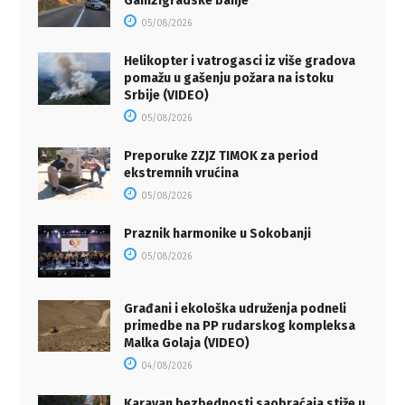
Gamzigradske banje
05/08/2026
Helikopter i vatrogasci iz više gradova
pomažu u gašenju požara na istoku
Srbije (VIDEO)
05/08/2026
Preporuke ZZJZ TIMOK za period
ekstremnih vrućina
05/08/2026
Praznik harmonike u Sokobanji
05/08/2026
Građani i ekološka udruženja podneli
primedbe na PP rudarskog kompleksa
Malka Golaja (VIDEO)
04/08/2026
Karavan bezbednosti saobraćaja stiže u