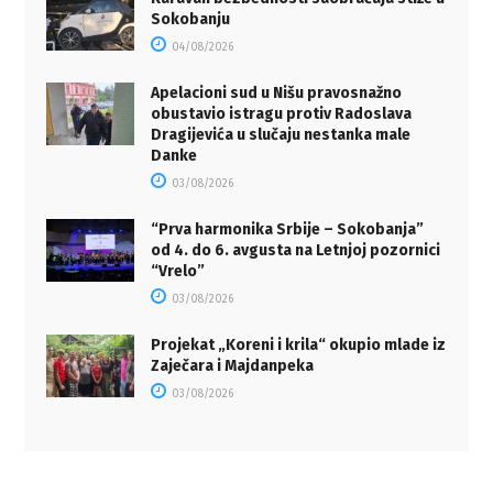
Sokobanju
04/08/2026
Apelacioni sud u Nišu pravosnažno
obustavio istragu protiv Radoslava
Dragijevića u slučaju nestanka male
Danke
03/08/2026
“Prva harmonika Srbije – Sokobanja”
od 4. do 6. avgusta na Letnjoj pozornici
“Vrelo”
03/08/2026
Projekat „Koreni i krila“ okupio mlade iz
Zaječara i Majdanpeka
03/08/2026