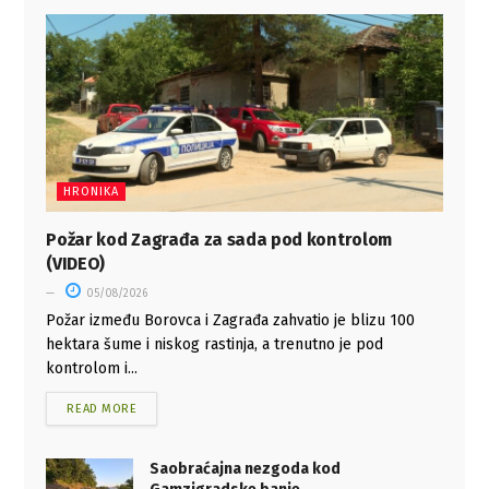
HRONIKA
Požar kod Zagrađa za sada pod kontrolom
(VIDEO)
05/08/2026
Požar između Borovca i Zagrađa zahvatio je blizu 100
hektara šume i niskog rastinja, a trenutno je pod
kontrolom i...
READ MORE
Saobraćajna nezgoda kod