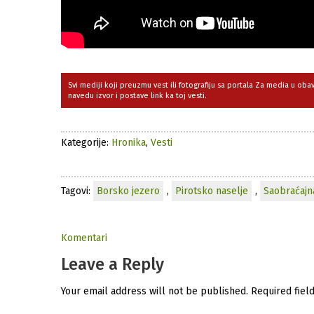
Svi mediji koji preuzmu vest ili fotografiju sa portala Za media u ob
navedu izvor i postave link ka toj vesti.
Kategorije:
Hronika
,
Vesti
Tagovi:
Borsko jezero
,
Pirotsko naselje
,
Saobraćajn
Komentari
Leave a Reply
Your email address will not be published.
Required fiel