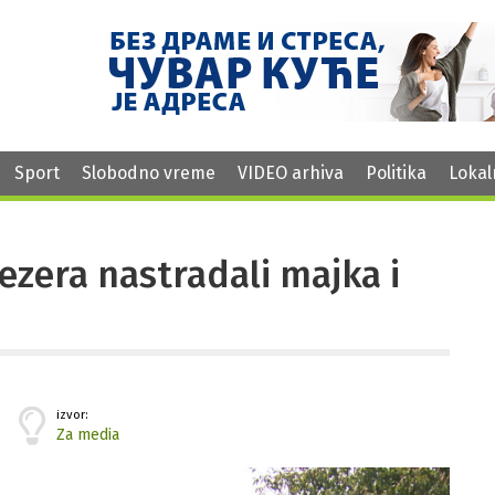
Sport
Slobodno vreme
VIDEO arhiva
Politika
Lokal
ezera nastradali majka i
izvor:
Za media