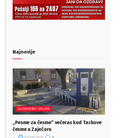
Najnovije
SLOBODNO VREME
„Pesme za česme“ večeras kod Tackove
česme u Zaječaru
07/08/2026
0