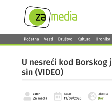
Početna
Vesti
Društvo
Kultura
Hronika
U nesreći kod Borskog j
sin (VIDEO)
autor:
datum:
lokacija:
Za media
11/09/2020
Bor