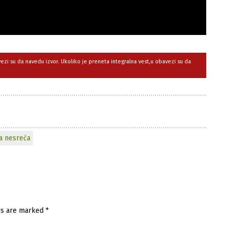
avezi su da navedu izvor. Ukoliko je preneta integralna vest,u obavezi su da
a nesreća
ds are marked
*