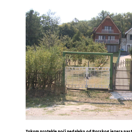
Tokom protekle noći nedaleko od Borskog jezera nastr