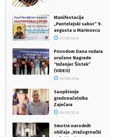
Manifestacija
„Pantelejski sabor” 9.
avgusta u Marinovcu
07/08/2026
Povodom Dana rudara
uručene Nagrade
“Inženjer Šistek”
(VIDEO)
06/08/2026
Saopštenje
gradonačelnika
Zaječara
06/08/2026
Smotra narodnih
običaja „Vražogrnački