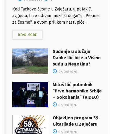
Kod Tackove česme u Zaječaru, u petak 7.
avgusta, biće održan muzički događaj „Pesme
za česme“, a ovom prilikom nastupiće...
READ MORE
Suđenje u slučaju
Danke Ilić biće u Višem
sudu u Negotinu?
07/08/2026
Miloš Ilić pobednik
“Prve harmonike Srbije
– Sokobanja” (VIDEO)
07/08/2026
Objavljen program 59.
Gitarijade u Zaječaru
07/08/2026