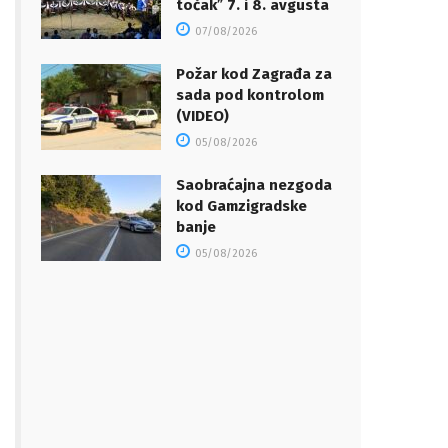
točakˮ 7. i 8. avgusta
07/08/2026
Požar kod Zagrađa za
sada pod kontrolom
(VIDEO)
05/08/2026
Saobraćajna nezgoda
kod Gamzigradske
banje
05/08/2026