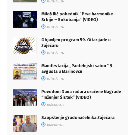
07/08/2026
Miloš Ilić pobednik “Prve harmonike
Srbije – Sokobanja” (VIDEO)
07/08/2026
Objavljen program 59. Gitarijade u
Zaječaru
07/08/2026
Manifestacija „Pantelejski sabor” 9.
avgusta u Marinovcu
07/08/2026
Povodom Dana rudara uručene Nagrade
“Inženjer Šistek” (VIDEO)
06/08/2026
Saopštenje gradonačelnika Zaječara
06/08/2026