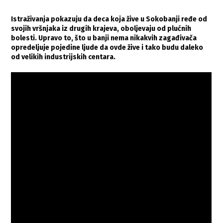
Istraživanja pokazuju da deca koja žive u Sokobanji ređe od
svojih vršnjaka iz drugih krajeva, oboljevaju od plućnih
bolesti. Upravo to, što u banji nema nikakvih zagađivača
opredeljuje pojedine ljude da ovde žive i tako budu daleko
od velikih industrijskih centara.