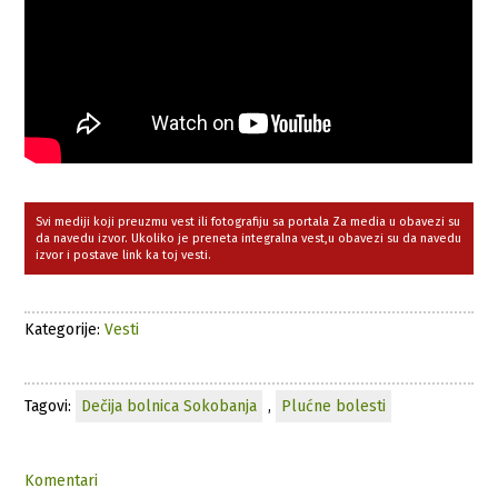
Svi mediji koji preuzmu vest ili fotografiju sa portala Za media u obavezi su
da navedu izvor. Ukoliko je preneta integralna vest,u obavezi su da navedu
izvor i postave link ka toj vesti.
Kategorije:
Vesti
Tagovi:
Dečija bolnica Sokobanja
,
Plućne bolesti
Komentari