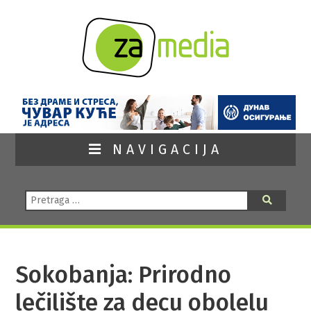
NAVIGACIJA
Pretraga:
Pretraga
Sokobanja: Prirodno
lečilište za decu obolelu