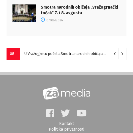
Smotra narodnih običaja „Vražogrnački
točakˮ 7. i 8. avgusta
07/08/2026
U Vražogrncu počela Smotra narodnih običaja „Vražogrnački točak“
Kontakt
Politika privatnosti