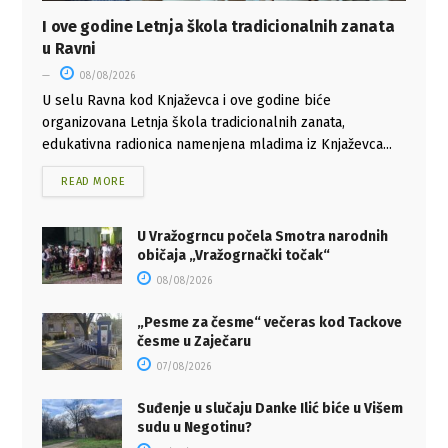
I ove godine Letnja škola tradicionalnih zanata
u Ravni
08/08/2026
U selu Ravna kod Knjaževca i ove godine biće
organizovana Letnja škola tradicionalnih zanata,
edukativna radionica namenjena mladima iz Knjaževca...
READ MORE
U Vražogrncu počela Smotra narodnih
običaja „Vražogrnački točak“
08/08/2026
„Pesme za česme“ večeras kod Tackove
česme u Zaječaru
07/08/2026
Suđenje u slučaju Danke Ilić biće u Višem
sudu u Negotinu?