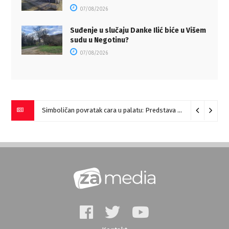
07/08/2026
Suđenje u slučaju Danke Ilić biće u Višem
sudu u Negotinu?
07/08/2026
Simboličan povratak cara u palatu: Predstava “Galerije” na Romulijani