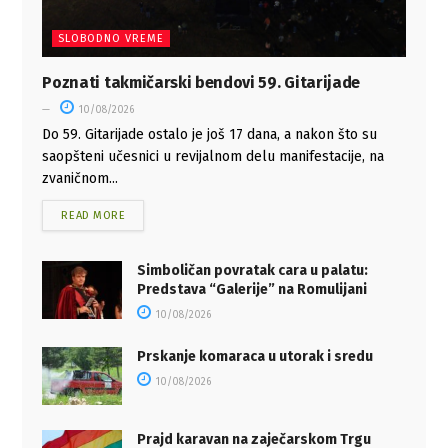
SLOBODNO VREME
Poznati takmičarski bendovi 59. Gitarijade
10/08/2026
Do 59. Gitarijade ostalo je još 17 dana, a nakon što su
saopšteni učesnici u revijalnom delu manifestacije, na
zvaničnom...
READ MORE
Simboličan povratak cara u palatu:
Predstava “Galerije” na Romulijani
10/08/2026
Prskanje komaraca u utorak i sredu
10/08/2026
Prajd karavan na zaječarskom Trgu