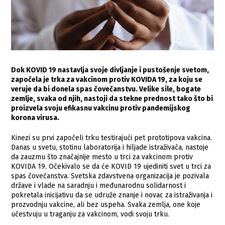
Dok KOVID 19 nastavlja svoje divljanje i pustošenje svetom,
započela je trka za vakcinom protiv KOVIDA 19, za koju se
veruje da bi donela spas čovečanstvu. Velike sile, bogate
zemlje, svaka od njih, nastoji da stekne prednost tako što bi
proizvela svoju efikasnu vakcinu protiv pandemijskog
korona virusa.
Kinezi su prvi započeli trku testirajući pet prototipova vakcina.
Danas u svetu, stotinu laboratorija i hiljade istraživača, nastoje
da zauzmu što značajnije mesto u trci za vakcinom protiv
KOVIDA 19. Očekivalo se da će KOVID 19 ujediniti svet u trci za
spas čovečanstva. Svetska zdavstvena organizacija je pozivala
države i vlade na saradnju i međunarodnu solidarnost i
pokretala inicijativu da se udruže znanje i novac za istraživanja i
prozvodnju vakcine, ali bez uspeha. Svaka zemlja, one koje
učestvuju u traganju za vakcinom, vodi svoju trku.