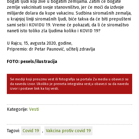
bogati ljudi koji žive u bogatim zemljama. Zatim će bogate
zemlje vakcinisati svoje stanovništvo, jer će moći da izdvoje
milijarde dolara da kupe vakacinu. Sudbina siromašnih zemalja,
u krajnjoj liniji siromašnih ljudi, biće takva da će biti prepušteni
sami sebi i KOVIDU 19. Vreme će pokazati, da li će siromaštvo
naneti isto toliko zla ljudima koliko i KOVID 19?
U Rajcu, 15, avgusta 2020, godine,
Pripremio: dr Petar Paunović, učitelj zdravlja
FOTO: pexels/ilustracija
Svi mediji koji preuzmu vest ili fotografiju sa portala Za media u obavezi su
da navedu izvor. Ukoliko je preneta integralna vest,u obavezi su da navedu
izvor i postave link ka toj vesti.
Kategorije:
Vesti
Tagovi:
Covid 19
,
Vakcina protiv covid 19