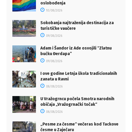
oslobođenja
10/08/2026
Sokobanja najtraženija destinacija za
turističke vaučere
09/08/2026
Adam i Šandor iz Ade osvojili “Zlatnu
bućku Đerdapa”
09/08/2026
I ove godine Letnja škola tradicionalnih
zanata u Ravni
08/08/2026
U Vražogrncu počela Smotra narodnih
običaja „Vražogrnački točak“
08/08/2026
„Pesme za česme“ večeras kod Tackove
česme u Zaječaru