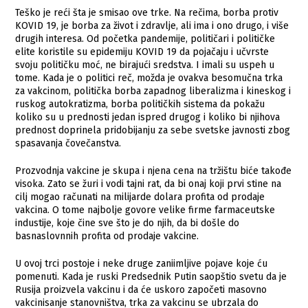
Teško je reći šta je smisao ove trke. Na rečima, borba protiv
KOVID 19, je borba za život i zdravlje, ali ima i ono drugo, i više
drugih interesa. Od početka pandemije, političari i političke
elite koristile su epidemiju KOVID 19 da pojačaju i učvrste
svoju političku moć, ne birajući sredstva. I imali su uspeh u
tome. Kada je o politici reč, možda je ovakva besomučna trka
za vakcinom, politička borba zapadnog liberalizma i kineskog i
ruskog autokratizma, borba političkih sistema da pokažu
koliko su u prednosti jedan ispred drugog i koliko bi njihova
prednost doprinela pridobijanju za sebe svetske javnosti zbog
spasavanja čovečanstva.
Prozvodnja vakcine je skupa i njena cena na tržištu biće takođe
visoka. Zato se žuri i vodi tajni rat, da bi onaj koji prvi stine na
cilj mogao računati na milijarde dolara profita od prodaje
vakcina. O tome najbolje govore velike firme farmaceutske
industije, koje čine sve što je do njih, da bi došle do
basnaslovnnih profita od prodaje vakcine.
U ovoj trci postoje i neke druge zaniimljive pojave koje ću
pomenuti. Kada je ruski Predsednik Putin saopštio svetu da je
Rusija proizvela vakcinu i da će uskoro započeti masovno
vakcinisanje stanovništva, trka za vakcinu se ubrzala do