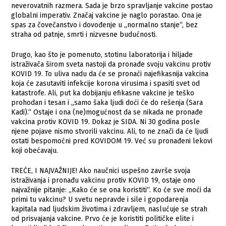
neverovatnih razmera. Sada je brzo spravljanje vakcine postao
globalni imperativ. Značaj vakcine je naglo porastao. Ona je
spas za čovečanstvo i dovođenje u „normalno stanje“, bez
straha od patnje, smrti i nizvesne budućnosti.
Drugo, kao što je pomenuto, stotinu laboratorija i hiljade
istraživača širom sveta nastoji da pronađe svoju vakcinu protiv
KOVID 19. To uliva nadu da će se pronaći najefikasnija vakcina
koja će zasutaviti infekcije korona virusima i spasiti svet od
katastrofe. Ali, put ka dobijanju efikasne vakcine je teško
prohodan i tesan i „samo šaka ljudi doći će do rešenja (Sara
Kadi).“ Ostaje i ona (ne)mogućnost da se nikada ne pronađe
vakcina protiv KOVID 19. Dokaz je SIDA. Ni 30 godina posle
njene pojave nismo stvorili vakcinu. Ali, to ne znači da će ljudi
ostati bespomoćni pred KOVIDOM 19. Već su pronađeni lekovi
koji obećavaju.
TREĆE, I NAJVAŽNIJE! Ako naučnici uspešno završe svoja
istraživanja i pronađu vakcinu protiv KOVID 19, ostaje ono
najvažnije pitanje: „Kako će se ona koristiti“. Ko će sve moći da
primi tu vakcinu? U svetu nepravde i sile i gopodarenja
kapitala nad ljudskim životima i zdravljem, naslućuje se strah
od prisvajanja vakcine. Prvo će je koristiti političke elite i