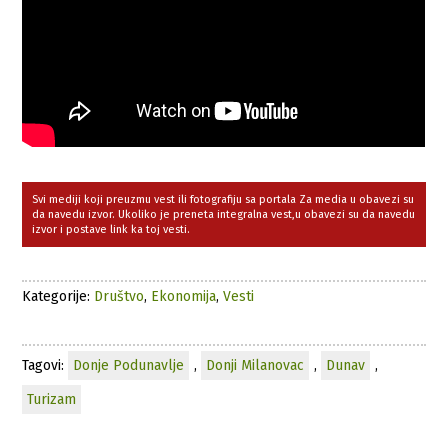
Svi mediji koji preuzmu vest ili fotografiju sa portala Za media u obavezi su
da navedu izvor. Ukoliko je preneta integralna vest,u obavezi su da navedu
izvor i postave link ka toj vesti.
Kategorije:
Društvo
,
Ekonomija
,
Vesti
Tagovi:
Donje Podunavlje
,
Donji Milanovac
,
Dunav
,
Turizam