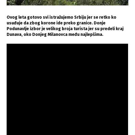
Ovog leta gotovo svi istražujemo Srbiju jer se retko ko
usuđuje da zbog korone ide preko granice. Donje
Podunavlje izbor je velikog broja turista jer su predeli kraj
Dunava, oko Donjeg Milanovca među najlepšima.