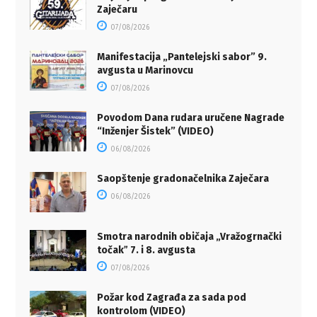
Zaječaru
07/08/2026
Manifestacija „Pantelejski sabor” 9.
avgusta u Marinovcu
07/08/2026
Povodom Dana rudara uručene Nagrade
“Inženjer Šistek” (VIDEO)
06/08/2026
Saopštenje gradonačelnika Zaječara
06/08/2026
Smotra narodnih običaja „Vražogrnački
točakˮ 7. i 8. avgusta
07/08/2026
Požar kod Zagrađa za sada pod
kontrolom (VIDEO)