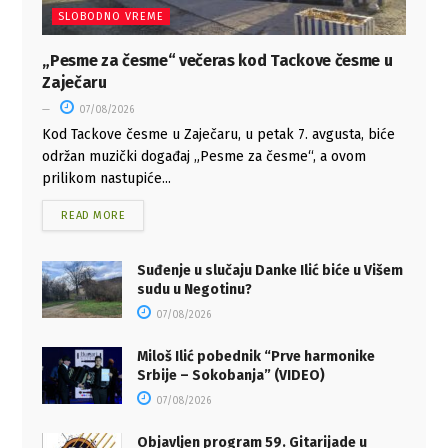
SLOBODNO VREME
„Pesme za česme“ večeras kod Tackove česme u
Zaječaru
07/08/2026
Kod Tackove česme u Zaječaru, u petak 7. avgusta, biće
održan muzički događaj „Pesme za česme“, a ovom
prilikom nastupiće...
READ MORE
Suđenje u slučaju Danke Ilić biće u Višem
sudu u Negotinu?
07/08/2026
Miloš Ilić pobednik “Prve harmonike
Srbije – Sokobanja” (VIDEO)
07/08/2026
Objavljen program 59. Gitarijade u