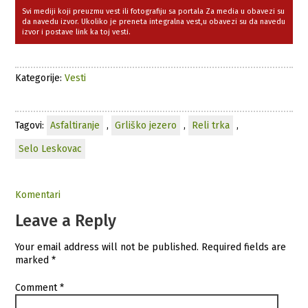
Svi mediji koji preuzmu vest ili fotografiju sa portala Za media u obavezi su
da navedu izvor. Ukoliko je preneta integralna vest,u obavezi su da navedu
izvor i postave link ka toj vesti.
Kategorije:
Vesti
Tagovi:
Asfaltiranje
,
Grliško jezero
,
Reli trka
,
Selo Leskovac
Komentari
Leave a Reply
Your email address will not be published.
Required fields are
marked
*
Comment
*