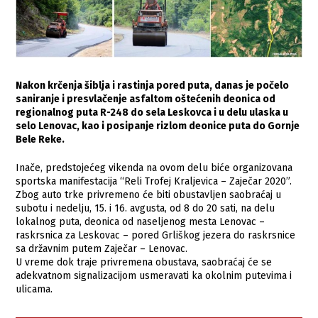
Nakon krčenja šiblja i rastinja pored puta, danas je počelo
saniranje i presvlačenje asfaltom oštećenih deonica od
regionalnog puta R-248 do sela Leskovca i u delu ulaska u
selo Lenovac, kao i posipanje rizlom deonice puta do Gornje
Bele Reke.
Inače, predstojećeg vikenda na ovom delu biće organizovana
sportska manifestacija “Reli Trofej Kraljevica – Zaječar 2020”.
Zbog auto trke privremeno će biti obustavljen saobraćaj u
subotu i nedelju, 15. i 16. avgusta, od 8 do 20 sati, na delu
lokalnog puta, deonica od naseljenog mesta Lenovac –
raskrsnica za Leskovac – pored Grliškog jezera do raskrsnice
sa državnim putem Zaječar – Lenovac.
U vreme dok traje privremena obustava, saobraćaj će se
adekvatnom signalizacijom usmeravati ka okolnim putevima i
ulicama.