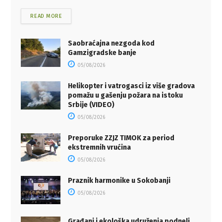
READ MORE
Saobraćajna nezgoda kod
Gamzigradske banje
05/08/2026
Helikopter i vatrogasci iz više gradova
pomažu u gašenju požara na istoku
Srbije (VIDEO)
05/08/2026
Preporuke ZZJZ TIMOK za period
ekstremnih vrućina
05/08/2026
Praznik harmonike u Sokobanji
05/08/2026
Građani i ekološka udruženja podneli