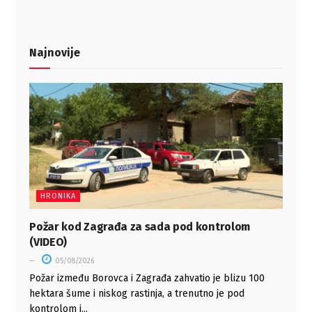
Najnovije
HRONIKA
Požar kod Zagrađa za sada pod kontrolom
(VIDEO)
05/08/2026
Požar između Borovca i Zagrađa zahvatio je blizu 100
hektara šume i niskog rastinja, a trenutno je pod
kontrolom i...