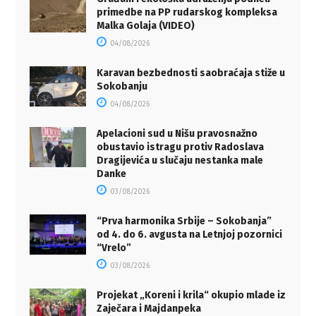
primedbe na PP rudarskog kompleksa
Malka Golaja (VIDEO)
04/08/2026
Karavan bezbednosti saobraćaja stiže u
Sokobanju
04/08/2026
Apelacioni sud u Nišu pravosnažno
obustavio istragu protiv Radoslava
Dragijevića u slučaju nestanka male
Danke
03/08/2026
“Prva harmonika Srbije – Sokobanja”
od 4. do 6. avgusta na Letnjoj pozornici
“Vrelo”
03/08/2026
Projekat „Koreni i krila“ okupio mlade iz
Zaječara i Majdanpeka