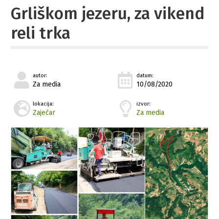
Grliškom jezeru, za vikend
reli trka
autor:
datum:
Za media
10/08/2020
lokacija:
izvor:
Zaječar
Za media