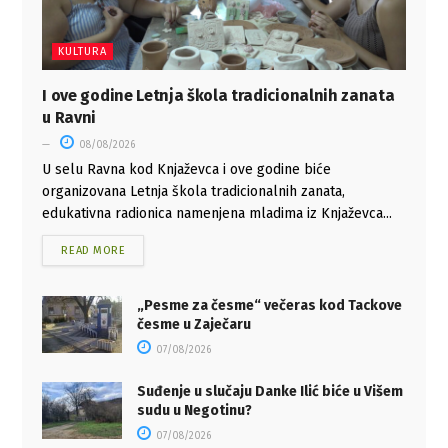
KULTURA
I ove godine Letnja škola tradicionalnih zanata
u Ravni
08/08/2026
U selu Ravna kod Knjaževca i ove godine biće
organizovana Letnja škola tradicionalnih zanata,
edukativna radionica namenjena mladima iz Knjaževca...
READ MORE
„Pesme za česme“ večeras kod Tackove
česme u Zaječaru
07/08/2026
Suđenje u slučaju Danke Ilić biće u Višem
sudu u Negotinu?
07/08/2026