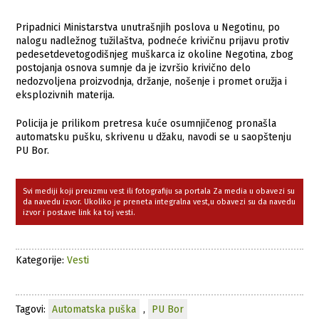
Pripadnici Ministarstva unutrašnjih poslova u Negotinu, po
nalogu nadležnog tužilaštva, podneće krivičnu prijavu protiv
pedesetdevetogodišnjeg muškarca iz okoline Negotina, zbog
postojanja osnova sumnje da je izvršio krivično delo
nedozvoljena proizvodnja, držanje, nošenje i promet oružja i
eksplozivnih materija.
Policija je prilikom pretresa kuće osumnjičenog pronašla
automatsku pušku, skrivenu u džaku, navodi se u saopštenju
PU Bor.
Svi mediji koji preuzmu vest ili fotografiju sa portala Za media u obavezi su
da navedu izvor. Ukoliko je preneta integralna vest,u obavezi su da navedu
izvor i postave link ka toj vesti.
Kategorije:
Vesti
Tagovi:
Automatska puška
,
PU Bor