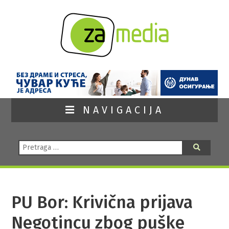
NAVIGACIJA
Pretraga:
Pretraga
PU Bor: Krivična prijava
Negotincu zbog puške