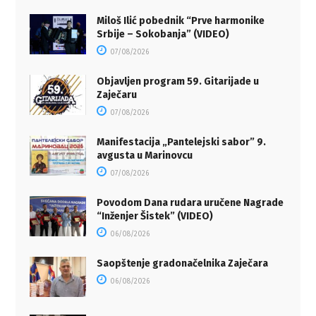
Miloš Ilić pobednik “Prve harmonike
Srbije – Sokobanja” (VIDEO)
07/08/2026
Objavljen program 59. Gitarijade u
Zaječaru
07/08/2026
Manifestacija „Pantelejski sabor” 9.
avgusta u Marinovcu
07/08/2026
Povodom Dana rudara uručene Nagrade
“Inženjer Šistek” (VIDEO)
06/08/2026
Saopštenje gradonačelnika Zaječara
06/08/2026