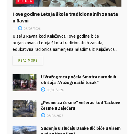
KULTURA
I ove godine Letnja škola tradicionalnih zanata
u Ravni
08/08/2026
U selu Ravna kod Knjaževca i ove godine biće
organizovana Letnja škola tradicionalnih zanata,
edukativna radionica namenjena mladima iz Knjaževca...
READ MORE
U Vražogrncu počela Smotra narodnih
običaja „Vražogrnački točak“
08/08/2026
„Pesme za česme“ večeras kod Tackove
česme u Zaječaru
07/08/2026
Suđenje u slučaju Danke Ilić biće u Višem