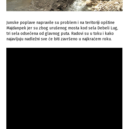
Junske poplave napravile su problem i na teritoriji opštine
Majdanpek jer su zbog urušenog mosta kod sela Debeli Lug,
tri sela odsečena od glavnog puta. Radovi su u toku i kako
najavljuju nadležni sve će biti završeno u najkraćem roku.