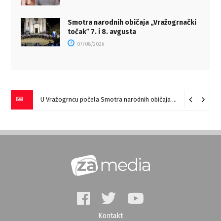
Smotra narodnih običaja „Vražogrnački
točakˮ 7. i 8. avgusta
07/08/2026
U Vražogrncu počela Smotra narodnih običaja „Vražogrnački točak“
Kontakt