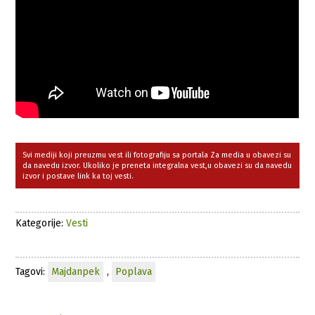
Svi mediji koji preuzmu vest ili fotografiju sa portala Za media u obavezi su
da navedu izvor. Ukoliko je preneta integralna vest,u obavezi su da navedu
izvor i postave link ka toj vesti.
Kategorije:
Vesti
Tagovi:
Majdanpek
,
Poplava