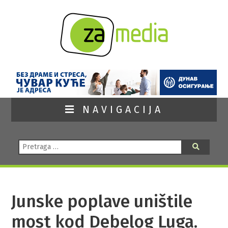
NAVIGACIJA
Pretraga:
Pretraga
Junske poplave uništile
most kod Debelog Luga.