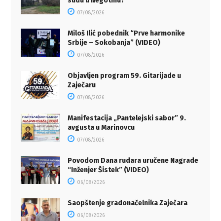
sudu u Negotinu?
07/08/2026
Miloš Ilić pobednik “Prve harmonike
Srbije – Sokobanja” (VIDEO)
07/08/2026
Objavljen program 59. Gitarijade u
Zaječaru
07/08/2026
Manifestacija „Pantelejski sabor” 9.
avgusta u Marinovcu
07/08/2026
Povodom Dana rudara uručene Nagrade
“Inženjer Šistek” (VIDEO)
06/08/2026
Saopštenje gradonačelnika Zaječara
06/08/2026