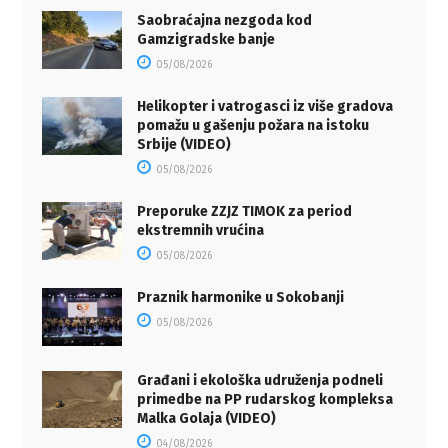
Saobraćajna nezgoda kod
Gamzigradske banje
05/08/2026
Helikopter i vatrogasci iz više gradova
pomažu u gašenju požara na istoku
Srbije (VIDEO)
05/08/2026
Preporuke ZZJZ TIMOK za period
ekstremnih vrućina
05/08/2026
Praznik harmonike u Sokobanji
05/08/2026
Građani i ekološka udruženja podneli
primedbe na PP rudarskog kompleksa
Malka Golaja (VIDEO)
04/08/2026