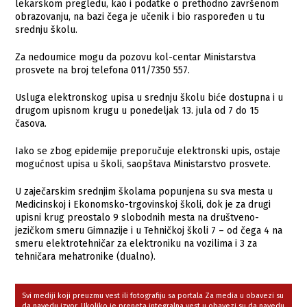
lekarskom pregledu, kao i podatke o prethodno završenom
obrazovanju, na bazi čega je učenik i bio raspoređen u tu
srednju školu.
Za nedoumice mogu da pozovu kol-centar Ministarstva
prosvete na broj telefona 011/7350 557.
Usluga elektronskog upisa u srednju školu biće dostupna i u
drugom upisnom krugu u ponedeljak 13. jula od 7 do 15
časova.
Iako se zbog epidemije preporučuje elektronski upis, ostaje
mogućnost upisa u školi, saopštava Ministarstvo prosvete.
U zaječarskim srednjim školama popunjena su sva mesta u
Medicinskoj i Ekonomsko-trgovinskoj školi, dok je za drugi
upisni krug preostalo 9 slobodnih mesta na društveno-
jezičkom smeru Gimnazije i u Tehničkoj školi 7 – od čega 4 na
smeru elektrotehničar za elektroniku na vozilima i 3 za
tehničara mehatronike (dualno).
Svi mediji koji preuzmu vest ili fotografiju sa portala Za media u obavezi su
da navedu izvor. Ukoliko je preneta integralna vest,u obavezi su da navedu