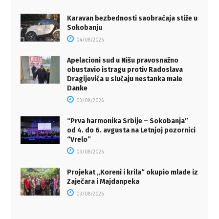
Karavan bezbednosti saobraćaja stiže u
Sokobanju
04/08/2026
Apelacioni sud u Nišu pravosnažno
obustavio istragu protiv Radoslava
Dragijevića u slučaju nestanka male
Danke
03/08/2026
“Prva harmonika Srbije – Sokobanja”
od 4. do 6. avgusta na Letnjoj pozornici
“Vrelo”
03/08/2026
Projekat „Koreni i krila“ okupio mlade iz
Zaječara i Majdanpeka
03/08/2026