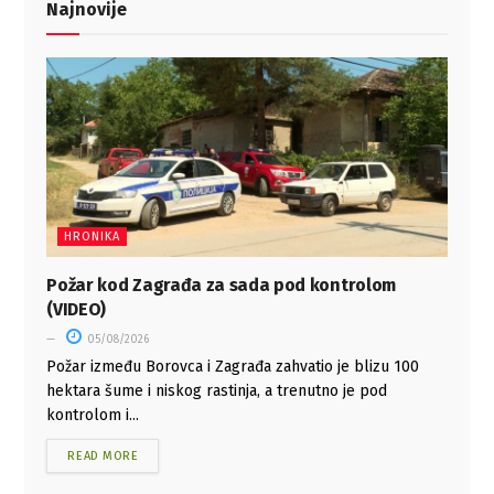
Najnovije
HRONIKA
Požar kod Zagrađa za sada pod kontrolom
(VIDEO)
05/08/2026
Požar između Borovca i Zagrađa zahvatio je blizu 100
hektara šume i niskog rastinja, a trenutno je pod
kontrolom i...
READ MORE