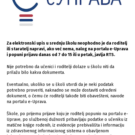
Za elektronski upis u srednju školu neophodno je da roditelj
ili staratelj napravi, ako već nema, nalog na portalu e-Uprava
i popuni prijavu danas od 7 do 15 ili u petak, javlja RTS.
Nije potrebno da učenici i roditelji dolaze u školu niti da
prilažu bilo kakva dokumenta.
Eventualno, ukoliko se u školi utvrdi da je neki podatak
potrebno proveriti, naknadno se može dostaviti određeni
dokument, o čemu će roditelji takođe biti obavešteni, navode
na portalu e-Uprava.
Škole, po prijemu prijave koju je roditelj popunio na portalu e-
Uprave, po službenoj dužnosti pribavljaju podatke o učeniku iz
matične knjige rođenih, iz evidencije prebivališta i informaciju
iz zdravstvenog informacionog sistema o obavljenom