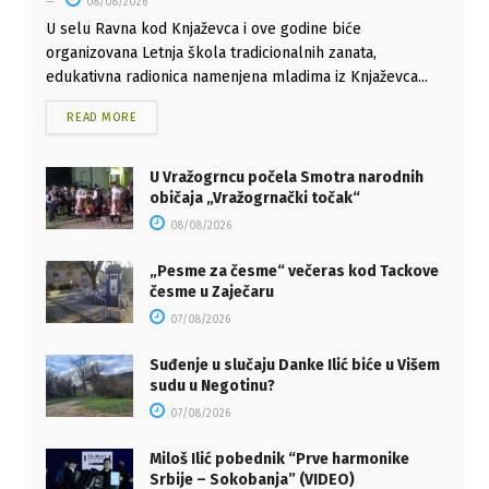
08/08/2026
U selu Ravna kod Knjaževca i ove godine biće
organizovana Letnja škola tradicionalnih zanata,
edukativna radionica namenjena mladima iz Knjaževca...
READ MORE
U Vražogrncu počela Smotra narodnih
običaja „Vražogrnački točak“
08/08/2026
„Pesme za česme“ večeras kod Tackove
česme u Zaječaru
07/08/2026
Suđenje u slučaju Danke Ilić biće u Višem
sudu u Negotinu?
07/08/2026
Miloš Ilić pobednik “Prve harmonike
Srbije – Sokobanja” (VIDEO)