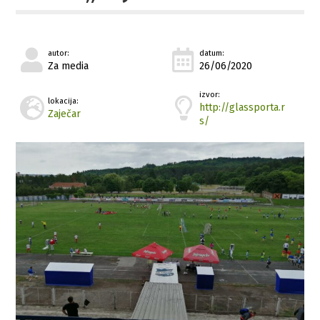
autor:
datum:
Za media
26/06/2020
izvor:
lokacija:
http://glassporta.r
Zaječar
s/