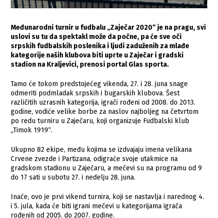
Međunarodni turnir u fudbalu „Zaječar 2020“ je na pragu, svi
uslovi su tu da spektakl može da počne, pa će sve oči
srpskih fudbalskih poslenika i ljudi zaduženih za mlađe
kategorije naših klubova biti uprte u Zaječar i gradski
stadion na Kraljevici, prenosi portal Glas sporta.
Tamo će tokom predstojećeg vikenda, 27. i 28. juna snage
odmeriti podmladak srpskih i bugarskih klubova. Šest
različitih uzrasnih kategorija, igrači rođeni od 2008. do 2013.
godine, vodiće velike borbe za naslov najboljeg na četvrtom
po redu turniru u Zaječaru, koji organizuje Fudbalski klub
„Timok 1919“.
Ukupno 82 ekipe, među kojima se izdvajaju imena velikana
Crvene zvezde i Partizana, odigraće svoje utakmice na
gradskom stadionu u Zaječaru, a mečevi su na programu od 9
do 17 sati u subotu 27. i nedelju 28. juna.
Inače, ovo je prvi vikend turnira, koji se nastavlja i narednog 4.
i 5. jula, kada će biti igrani mečevi u kategorijama igrača
rođenih od 2005. do 2007. godine.