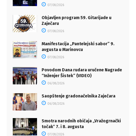
07/08/2026
Objavljen program 59. Gitarijade u
Zaječaru
07/08/2026
Manifestacija „Pantelejski sabor” 9.
avgusta u Marinovcu
07/08/2026
Povodom Dana rudara uručene Nagrade
“Inženjer Šistek” (VIDEO)
06/08/2026
Saopštenje gradonačelnika Zaječara
06/08/2026
Smotra narodnih običaja „Vražogrnački
točakˮ 7. i 8. avgusta
07/08/2026