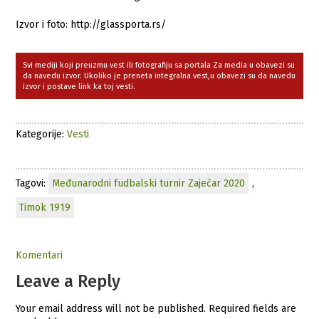
Izvor i foto: http://glassporta.rs/
Svi mediji koji preuzmu vest ili fotografiju sa portala Za media u obavezi su
da navedu izvor. Ukoliko je preneta integralna vest,u obavezi su da navedu
izvor i postave link ka toj vesti.
Kategorije:
Vesti
Tagovi:
Međunarodni fudbalski turnir Zaječar 2020
,
Timok 1919
Komentari
Leave a Reply
Your email address will not be published.
Required fields are