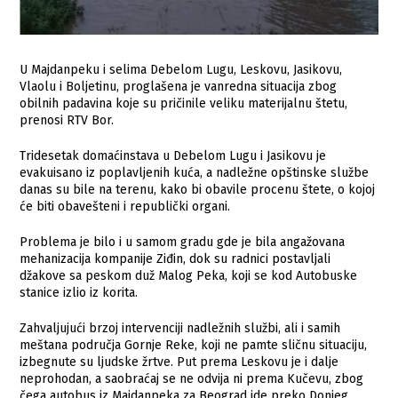
U Majdanpeku i selima Debelom Lugu, Leskovu, Jasikovu,
Vlaolu i Boljetinu, proglašena je vanredna situacija zbog
obilnih padavina koje su pričinile veliku materijalnu štetu,
prenosi RTV Bor.
Tridesetak domaćinstava u Debelom Lugu i Jasikovu je
evakuisano iz poplavljenih kuća, a nadležne opštinske službe
danas su bile na terenu, kako bi obavile procenu štete, o kojoj
će biti obavešteni i republički organi.
Problema je bilo i u samom gradu gde je bila angažovana
mehanizacija kompanije Ziđin, dok su radnici postavljali
džakove sa peskom duž Malog Peka, koji se kod Autobuske
stanice izlio iz korita.
Zahvaljujući brzoj intervenciji nadležnih službi, ali i samih
meštana područja Gornje Reke, koji ne pamte sličnu situaciju,
izbegnute su ljudske žrtve. Put prema Leskovu je i dalje
neprohodan, a saobraćaj se ne odvija ni prema Kučevu, zbog
čega autobus iz Majdanpeka za Beograd ide preko Donjeg