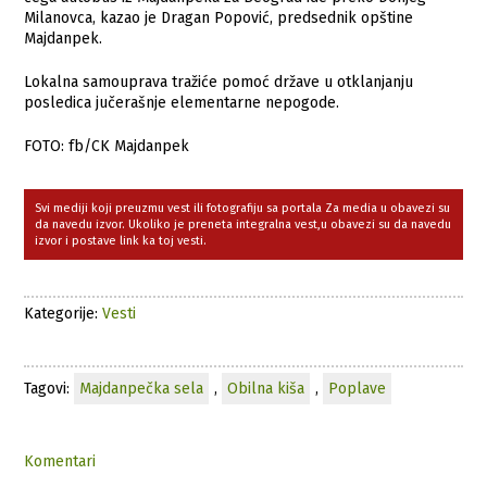
Milanovca, kazao je Dragan Popović, predsednik opštine
Majdanpek.
Lokalna samouprava tražiće pomoć države u otklanjanju
posledica jučerašnje elementarne nepogode.
FOTO: fb/CK Majdanpek
Svi mediji koji preuzmu vest ili fotografiju sa portala Za media u obavezi su
da navedu izvor. Ukoliko je preneta integralna vest,u obavezi su da navedu
izvor i postave link ka toj vesti.
Kategorije:
Vesti
Tagovi:
Majdanpečka sela
,
Obilna kiša
,
Poplave
Komentari