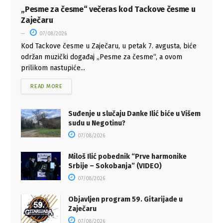
„Pesme za česme“ večeras kod Tackove česme u
Zaječaru
07/08/2026
Kod Tackove česme u Zaječaru, u petak 7. avgusta, biće
održan muzički događaj „Pesme za česme“, a ovom
prilikom nastupiće...
READ MORE
Suđenje u slučaju Danke Ilić biće u Višem
sudu u Negotinu?
07/08/2026
Miloš Ilić pobednik “Prve harmonike
Srbije – Sokobanja” (VIDEO)
07/08/2026
Objavljen program 59. Gitarijade u
Zaječaru
07/08/2026