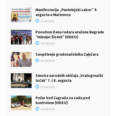
Manifestacija „Pantelejski sabor” 9.
avgusta u Marinovcu
07/08/2026
Povodom Dana rudara uručene Nagrade
“Inženjer Šistek” (VIDEO)
06/08/2026
Saopštenje gradonačelnika Zaječara
06/08/2026
Smotra narodnih običaja „Vražogrnački
točakˮ 7. i 8. avgusta
07/08/2026
Požar kod Zagrađa za sada pod
kontrolom (VIDEO)
05/08/2026