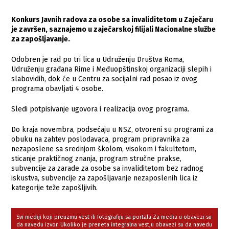
Konkurs Javnih radova za osobe sa invaliditetom u Zaječaru
je završen, saznajemo u zaječarskoj filijali Nacionalne službe
za zapošljavanje.
Odobren je rad po tri lica u Udruženju Društva Roma,
Udruženju građana Rime i Međuopštinskoj organizaciji slepih i
slabovidih, dok će u Centru za socijalni rad posao iz ovog
programa obavljati 4 osobe.
Sledi potpisivanje ugovora i realizacija ovog programa.
Do kraja novembra, podsećaju u NSZ, otvoreni su programi za
obuku na zahtev poslodavaca, program pripravnika za
nezaposlene sa srednjom školom, visokom i fakultetom,
sticanje praktičnog znanja, program stručne prakse,
subvencije za zarade za osobe sa invaliditetom bez radnog
iskustva, subvencije za zapošljavanje nezaposlenih lica iz
kategorije teže zapošljivih.
Svi mediji koji preuzmu vest ili fotografiju sa portala Za media u obavezi su
da navedu izvor. Ukoliko je preneta integralna vest,u obavezi su da navedu