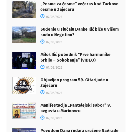
„Pesme za česme“ večeras kod Tackove
česme u Zaječaru
07/08/2026
Suđenje u slučaju Danke Ilić biće u Višem
sudu u Negotinu?
07/08/2026
Miloš Ilić pobednik “Prve harmonike
Srbije – Sokobanja” (VIDEO)
07/08/2026
Objavljen program 59. Gitarijade u
Zaječaru
07/08/2026
Manifestacija „Pantelejski sabor” 9.
avgusta u Marinovcu
07/08/2026
Povodom Dana rudara uručene Nagrade