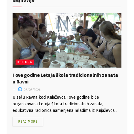
Najnovije
KULTURA
I ove godine Letnja škola tradicionalnih zanata
u Ravni
08/08/2026
U selu Ravna kod Knjaževca i ove godine biće
organizovana Letnja škola tradicionalnih zanata,
edukativna radionica namenjena mladima iz Knjaževca...
READ MORE