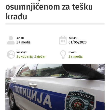
osumnjičenom za tešku
krađu
autor:
datum:
Za media
01/06/2020
lokacija:
izvor:
Sokobanja
,
Zaječar
Za media