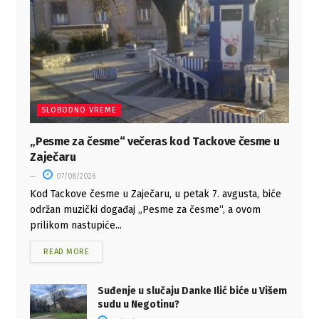
SLOBODNO VREME
„Pesme za česme“ večeras kod Tackove česme u
Zaječaru
07/08/2026
Kod Tackove česme u Zaječaru, u petak 7. avgusta, biće
održan muzički događaj „Pesme za česme“, a ovom
prilikom nastupiće...
READ MORE
Suđenje u slučaju Danke Ilić biće u Višem
sudu u Negotinu?