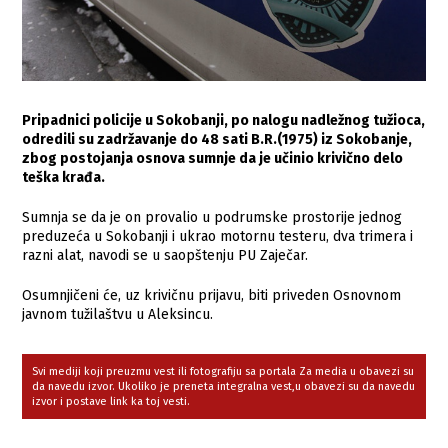
Pripadnici policije u Sokobanji, po nalogu nadležnog tužioca,
odredili su zadržavanje do 48 sati B.R.(1975) iz Sokobanje,
zbog postojanja osnova sumnje da je učinio krivično delo
teška krađa.
Sumnja se da je on provalio u podrumske prostorije jednog
preduzeća u Sokobanji i ukrao motornu testeru, dva trimera i
razni alat, navodi se u saopštenju PU Zaječar.
Osumnjičeni će, uz krivičnu prijavu, biti priveden Osnovnom
javnom tužilaštvu u Aleksincu.
Svi mediji koji preuzmu vest ili fotografiju sa portala Za media u obavezi su
da navedu izvor. Ukoliko je preneta integralna vest,u obavezi su da navedu
izvor i postave link ka toj vesti.