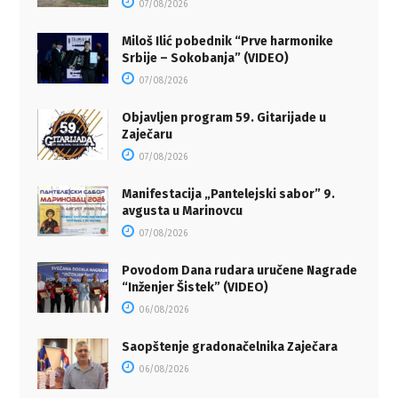
07/08/2026
Miloš Ilić pobednik “Prve harmonike
Srbije – Sokobanja” (VIDEO)
07/08/2026
Objavljen program 59. Gitarijade u
Zaječaru
07/08/2026
Manifestacija „Pantelejski sabor” 9.
avgusta u Marinovcu
07/08/2026
Povodom Dana rudara uručene Nagrade
“Inženjer Šistek” (VIDEO)
06/08/2026
Saopštenje gradonačelnika Zaječara
06/08/2026