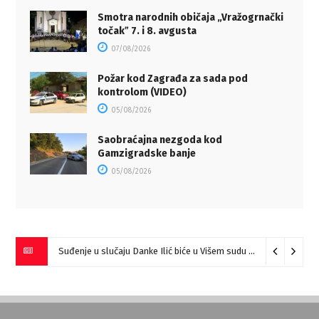
Smotra narodnih običaja „Vražogrnački
točakˮ 7. i 8. avgusta
07/08/2026
Požar kod Zagrađa za sada pod
kontrolom (VIDEO)
05/08/2026
Saobraćajna nezgoda kod
Gamzigradske banje
05/08/2026
Suđenje u slučaju Danke Ilić biće u Višem sudu u Negotinu?
07