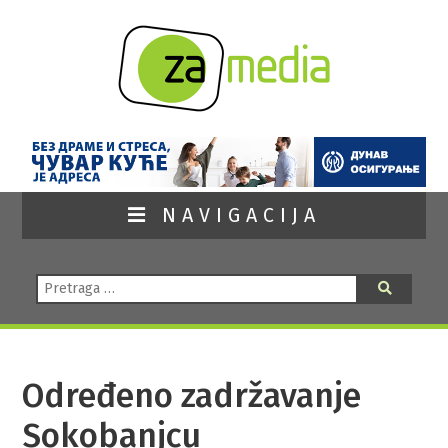
NAVIGACIJA
Pretraga:
Pretraga
Određeno zadržavanje
Sokobanjcu