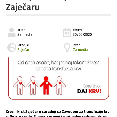
Zaječaru
autor:
datum:
Za media
30/05/2020
lokacija:
izvor:
Zaječar
Za media
Crveni krst Zaječar u saradnji sa Zavodom za transfuziju krvi
iz Niša, u sredu, 3. juna, sprovešće još jednu redovnu akciju