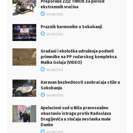
Preporuke ZZJZ TIMOK za period
ekstremnih vrućina
05/08/2026
Praznik harmonike u Sokobanji
05/08/2026
Građani i ekološka udruženja podneli
primedbe na PP rudarskog kompleksa
Malka Golaja (VIDEO)
04/08/2026
Karavan bezbednosti saobraćaja stiže u
Sokobanju
04/08/2026
Apelacioni sud u Nišu pravosnažno
obustavio istragu protiv Radoslava
Dragijevića u slučaju nestanka male
Danke
03/08/2026