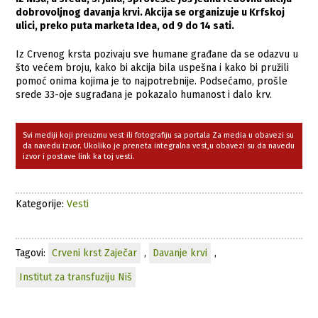
dobrovoljnog davanja krvi. Akcija se organizuje u Krfskoj
ulici, preko puta marketa Idea, od 9 do 14 sati.
Iz Crvenog krsta pozivaju sve humane građane da se odazvu u
što većem broju, kako bi akcija bila uspešna i kako bi pružili
pomoć onima kojima je to najpotrebnije. Podsećamo, prošle
srede 33-oje sugrađana je pokazalo humanost i dalo krv.
Svi mediji koji preuzmu vest ili fotografiju sa portala Za media u obavezi su
da navedu izvor. Ukoliko je preneta integralna vest,u obavezi su da navedu
izvor i postave link ka toj vesti.
Kategorije:
Vesti
Tagovi:
Crveni krst Zaječar
,
Davanje krvi
,
Institut za transfuziju Niš