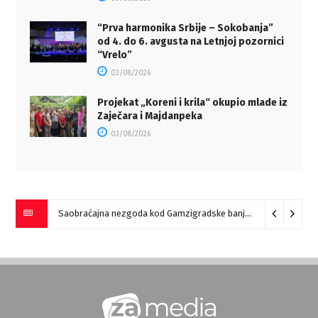
“Prva harmonika Srbije – Sokobanja”
od 4. do 6. avgusta na Letnjoj pozornici
“Vrelo”
03/08/2026
Projekat „Koreni i krila“ okupio mlade iz
Zaječara i Majdanpeka
03/08/2026
Saobraćajna nezgoda kod Gamzigradske banje
05/08/2026