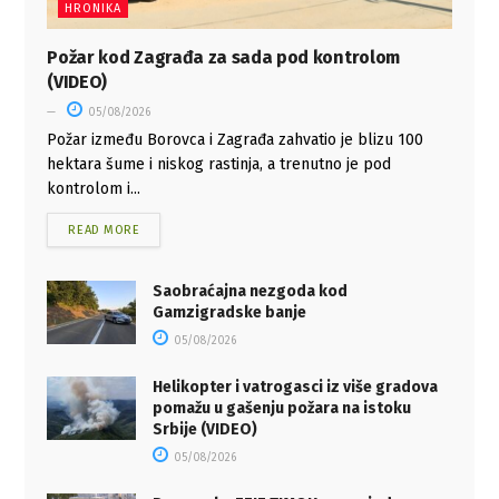
HRONIKA
Požar kod Zagrađa za sada pod kontrolom
(VIDEO)
05/08/2026
Požar između Borovca i Zagrađa zahvatio je blizu 100
hektara šume i niskog rastinja, a trenutno je pod
kontrolom i...
READ MORE
Saobraćajna nezgoda kod
Gamzigradske banje
05/08/2026
Helikopter i vatrogasci iz više gradova
pomažu u gašenju požara na istoku
Srbije (VIDEO)
05/08/2026