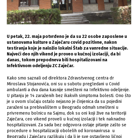
U petak, 22. maja potvrđeno je da su 22 osobe zaposlene u
ustanovama kulture u Zaječaru covid pozitivne, nakon
testiranja koje je naložio lokalni Štab za vanredne situacije.
Najveći deo njih vikend je proveo u kućnoj izolaciji, da bi
danas, tokom prepodneva bili hospitalizovani na
Infektivnom odeljenju ZC Zaječar.
Kako smo saznali od direktora Zdravstvenog centra dr
Miroslava Stojanovića, oni su u subotu pregledani u Covid
ambulanti a dva dana kasnije smešteni na Infektivno odeljenje.
U pitanju je 14 zaraženih bez ikakvih simptoma bolesti. Ono što
je u ovom slučaju ostalo nejasno je činjenica da su pojedini
zaraženi sa prebivalištem u Beogradu odmah smešteni u
privremenu bolnicu na Sajmu, dok su oni koji žive na teritoriji
Zaječara, ceo vikend proveli u kućnoj izolaciji i tek naknadno
hospitalizovani. Za sada bez odgovora ostaje pitanje zašto se
procedure o hospitalizaciji obolelih od koronavirusa u
Beogradu i Zaječaru razlikuju i da li je sve ostavljeno ličnoj