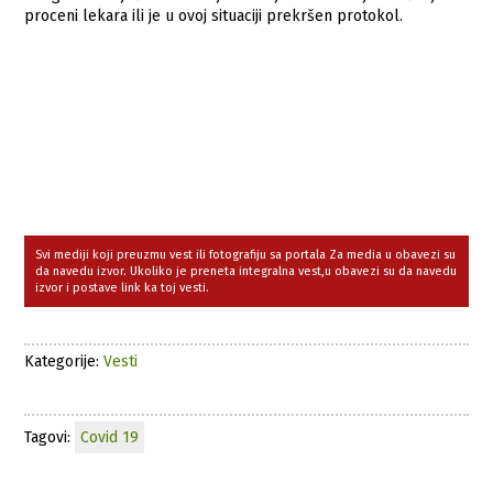
proceni lekara ili je u ovoj situaciji prekršen protokol.
Svi mediji koji preuzmu vest ili fotografiju sa portala Za media u obavezi su
da navedu izvor. Ukoliko je preneta integralna vest,u obavezi su da navedu
izvor i postave link ka toj vesti.
Kategorije:
Vesti
Tagovi:
Covid 19