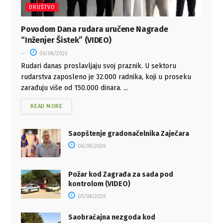
DRUŠTVO
Povodom Dana rudara uručene Nagrade
“Inženjer Šistek” (VIDEO)
06/08/2026
Rudari danas proslavljaju svoj praznik. U sektoru
rudarstva zaposleno je 32.000 radnika, koji u proseku
zarađuju više od 150.000 dinara. ...
READ MORE
Saopštenje gradonačelnika Zaječara
06/08/2026
Požar kod Zagrađa za sada pod
kontrolom (VIDEO)
05/08/2026
Saobraćajna nezgoda kod