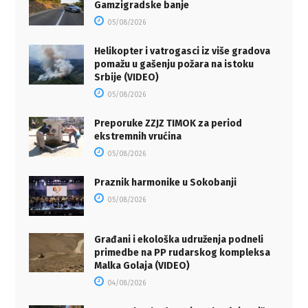
Gamzigradske banje
05/08/2026
Helikopter i vatrogasci iz više gradova
pomažu u gašenju požara na istoku
Srbije (VIDEO)
05/08/2026
Preporuke ZZJZ TIMOK za period
ekstremnih vrućina
05/08/2026
Praznik harmonike u Sokobanji
05/08/2026
Građani i ekološka udruženja podneli
primedbe na PP rudarskog kompleksa
Malka Golaja (VIDEO)
04/08/2026