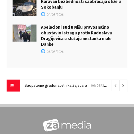
Karavan bezbednosti saobraćaja stiže u
Sokobanju
04/08/2026
Apelacioni sud u Nišu pravosnažno
obustavio istragu protiv Radoslava
Dragijevića u slučaju nestanka male
Danke
03/08/2026
Saopštenje gradonačelnika Zaječara
06/08/2026