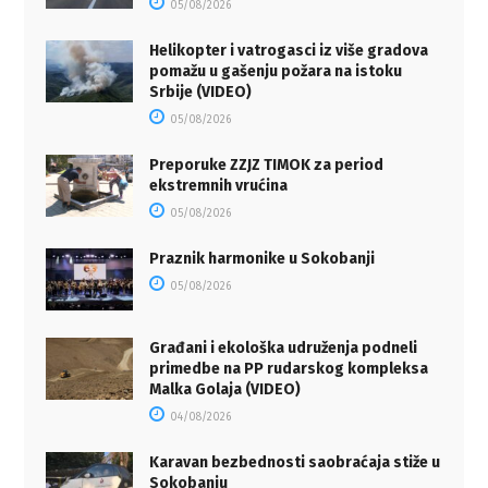
05/08/2026
Helikopter i vatrogasci iz više gradova
pomažu u gašenju požara na istoku
Srbije (VIDEO)
05/08/2026
Preporuke ZZJZ TIMOK za period
ekstremnih vrućina
05/08/2026
Praznik harmonike u Sokobanji
05/08/2026
Građani i ekološka udruženja podneli
primedbe na PP rudarskog kompleksa
Malka Golaja (VIDEO)
04/08/2026
Karavan bezbednosti saobraćaja stiže u
Sokobanju