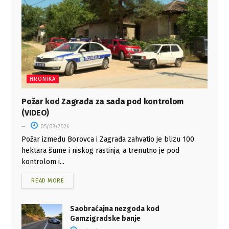
HRONIKA
Požar kod Zagrađa za sada pod kontrolom
(VIDEO)
05/08/2026
Požar između Borovca i Zagrađa zahvatio je blizu 100
hektara šume i niskog rastinja, a trenutno je pod
kontrolom i...
READ MORE
Saobraćajna nezgoda kod
Gamzigradske banje