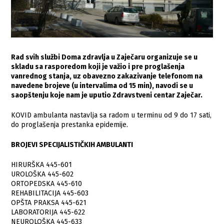
Rad svih službi Doma zdravlja u Zaječaru organizuje se u
skladu sa rasporedom koji je važio i pre proglašenja
vanrednog stanja, uz obavezno zakazivanje telefonom na
navedene brojeve (u intervalima od 15 min), navodi se u
saopštenju koje nam je uputio Zdravstveni centar Zaječar.
KOVID ambulanta nastavlja sa radom u terminu od 9 do 17 sati,
do proglašenja prestanka epidemije.
BROJEVI SPECIJALISTIČKIH AMBULANTI
HIRURŠKA 445-601
UROLOŠKA 445-602
ORTOPEDSKA 445-610
REHABILITACIJA 445-603
OPŠTA PRAKSA 445-621
LABORATORIJA 445-622
NEUROLOŠKA 445-633