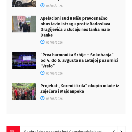
04/08/2026
Apelacioni sud u Nišu pravosnažno
obustavio istragu protiv Radoslava
Dragijevića u slučaju nestanka male
Danke
03/08/2026
“Prva harmonika Srbije – Sokobanja”
od 4. do 6. avgusta na Letnjoj pozornici
“Vrelo”
03/08/2026
Projekat „Koreni i krila“ okupio mlade iz
Zaječara i Majdanpeka
03/08/2026
Saobraćajna nezgoda kod Gamzigradske banje