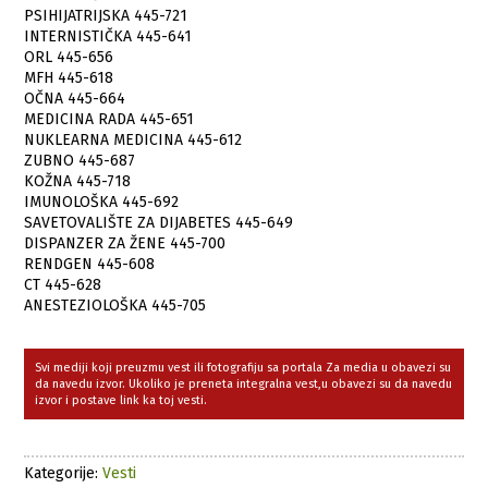
PSIHIJATRIJSKA 445-721
INTERNISTIČKA 445-641
ORL 445-656
MFH 445-618
OČNA 445-664
MEDICINA RADA 445-651
NUKLEARNA MEDICINA 445-612
ZUBNO 445-687
KOŽNA 445-718
IMUNOLOŠKA 445-692
SAVETOVALIŠTE ZA DIJABETES 445-649
DISPANZER ZA ŽENE 445-700
RENDGEN 445-608
CT 445-628
ANESTEZIOLOŠKA 445-705
Svi mediji koji preuzmu vest ili fotografiju sa portala Za media u obavezi su
da navedu izvor. Ukoliko je preneta integralna vest,u obavezi su da navedu
izvor i postave link ka toj vesti.
Kategorije:
Vesti