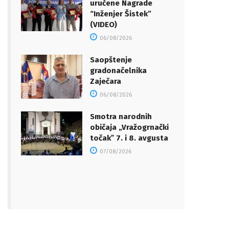
uručene Nagrade
“Inženjer Šistek”
(VIDEO)
06/08/2026
Saopštenje
gradonačelnika
Zaječara
06/08/2026
Smotra narodnih
običaja „Vražogrnački
točakˮ 7. i 8. avgusta
07/08/2026