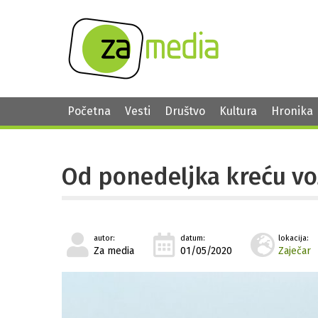
Početna
Vesti
Društvo
Kultura
Hronika
Od ponedeljka kreću voz
autor:
datum:
lokacija:
Za media
01/05/2020
Zaječar