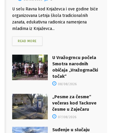
U selu Ravna kod Knjaževca i ove godine biće
organizovana Letnja škola tradicionalnih
zanata, edukativna radionica namenjena
mladima iz Knjaževca...
READ MORE
U Vražogrncu počela
Smotra narodnih
običaja „Vražogrnački
točak“
08/08/2026
„Pesme za česme“
večeras kod Tackove
česme u Zaječaru
07/08/2026
Suđenje u slučaju