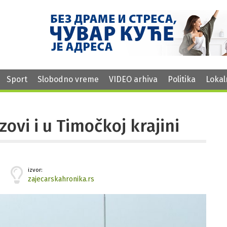
Sport
Slobodno vreme
VIDEO arhiva
Politika
Lokal
ovi i u Timočkoj krajini
izvor:
zajecarskahronika.rs