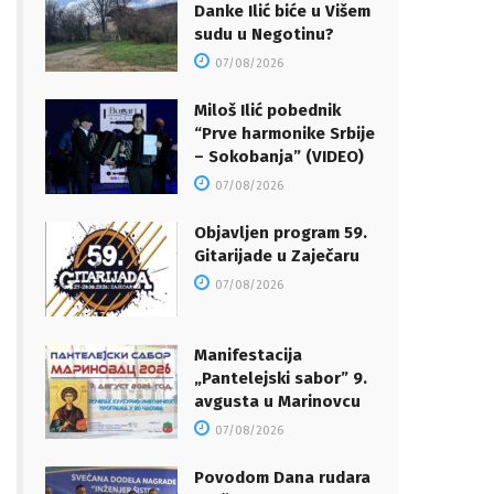
Danke Ilić biće u Višem
sudu u Negotinu?
07/08/2026
Miloš Ilić pobednik
“Prve harmonike Srbije
– Sokobanja” (VIDEO)
07/08/2026
Objavljen program 59.
Gitarijade u Zaječaru
07/08/2026
Manifestacija
„Pantelejski sabor” 9.
avgusta u Marinovcu
07/08/2026
Povodom Dana rudara