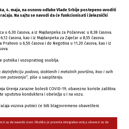
ka, 4. maja, na osnovu odluke Vlade Srbije postepeno uvoditi
aju. Na sajtu se navodi da će funkcionisati i železnički
ca u 6,30 časova, a iz Majdanpeka za Požarevac u 8,38 časova.
 6,12 časova, kao i iz Majdanpeka za Zaječar u 8,55 časova.
za Prahovo u 6,50 časova i do Negotina u 11,20 časova, kao i iz
sova.
e putnika i vozopratnog osoblja.
ezinfekciju podova, staklenih i metalnih površina, kao i svih
ikom putovanja”
, piše u saopštenju.
anja širenja zarazne bolesti COVID-19, obavezno koriste zaštitna
e uputstva konduktera i obeležja u i na vozu.
aćaja vozova putnici će biti blagovremeno obavešteni.
avezi su da navedu izvor. Ukoliko je preneta integralna vest,u obavezi su da