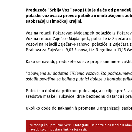
Preduzeće “Srbija Voz” saopštilo je da će od ponedelj
polaske vozova za prevoz putnika u unutrašnjem saobrać
saobraćaj u Timočkoj Krajini.
Voz na relaciji Požarevac–Majdanpek polaziće iz Požarev
Voz na relaciji Zaječar–Majdanpek, polaziće iz Zaječara u
Vozovi na relaciji Zaječar–Prahovo, polaziće iz Zaječara 
Prahova za Zaječar u 9,07 časova, i iz Negotina u 13,15 ča
Kako se navodi, preduzete su sve propisane mere zaštit
“Obavljena su dodatna čišćenja vozova, što podrazumeva d
ostalih površina sa kojima putnici dolaze u kontakt pril
Putnici su dužni da prilikom putovanja, a u cilju sprečav
sredstva maske i rukavice, drže bezbednu distancu i prat
Ukoliko dođe do naknadnih promena u organizaciji saobr
Svi mediji koji preuzmu vest ili fotografiju sa portala Za media u ob
navedu izvor i postave link ka toj vesti.