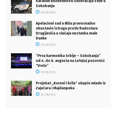
Karavan bezbednosti saobraćaja stiže u
Sokobanju
04/08/2026
Apelacioni sud u Nišu pravosnažno
obustavio istragu protiv Radoslava
Dragijevića u slučaju nestanka male
Danke
03/08/2026
“Prva harmonika Srbije – Sokobanja”
od 4. do 6. avgusta na Letnjoj pozornici
“Vrelo”
03/08/2026
Projekat „Koreni i krila“ okupio mlade iz
Zaječara i Majdanpeka
03/08/2026