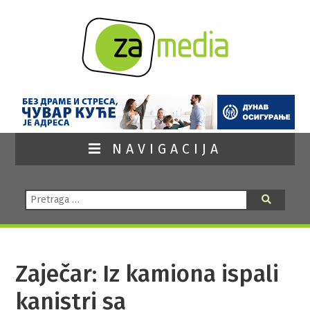
NAVIGACIJA
Pretraga:
Pretraga
Zaječar: Iz kamiona ispali
kanistri sa