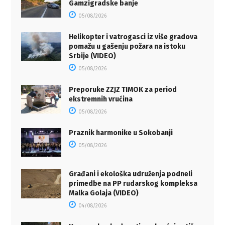
Gamzigradske banje
05/08/2026
Helikopter i vatrogasci iz više gradova
pomažu u gašenju požara na istoku
Srbije (VIDEO)
05/08/2026
Preporuke ZZJZ TIMOK za period
ekstremnih vrućina
05/08/2026
Praznik harmonike u Sokobanji
05/08/2026
Građani i ekološka udruženja podneli
primedbe na PP rudarskog kompleksa
Malka Golaja (VIDEO)
04/08/2026