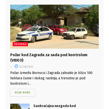
HRONIKA
Požar kod Zagrađa za sada pod kontrolom
(VIDEO)
05/08/2026
Požar između Borovca i Zagrađa zahvatio je blizu 100
hektara šume i niskog rastinja, a trenutno je pod
kontrolom i...
READ MORE
Saobraćajna nezgoda kod