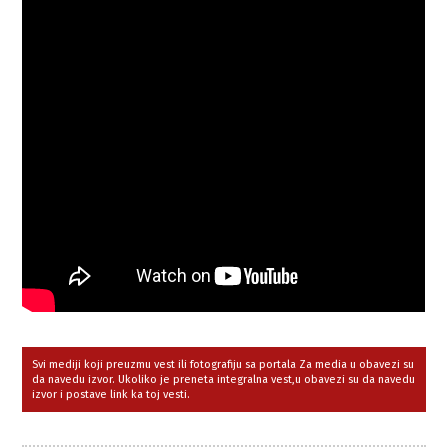
Svi mediji koji preuzmu vest ili fotografiju sa portala Za media u obavezi su
da navedu izvor. Ukoliko je preneta integralna vest,u obavezi su da navedu
izvor i postave link ka toj vesti.