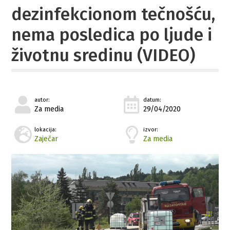
dezinfekcionom tečnošću,
nema posledica po ljude i
životnu sredinu (VIDEO)
autor:
datum:
Za media
29/04/2020
lokacija:
izvor:
Zaječar
Za media