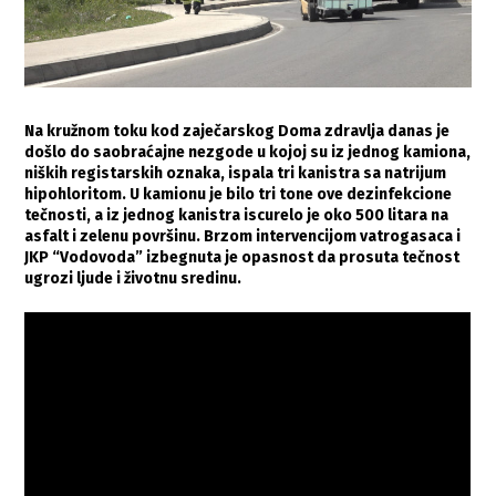
Na kružnom toku kod zaječarskog Doma zdravlja danas je
došlo do saobraćajne nezgode u kojoj su iz jednog kamiona,
niških registarskih oznaka, ispala tri kanistra sa natrijum
hipohloritom. U kamionu je bilo tri tone ove dezinfekcione
tečnosti, a iz jednog kanistra iscurelo je oko 500 litara na
asfalt i zelenu površinu. Brzom intervencijom vatrogasaca i
JKP “Vodovoda” izbegnuta je opasnost da prosuta tečnost
ugrozi ljude i životnu sredinu.