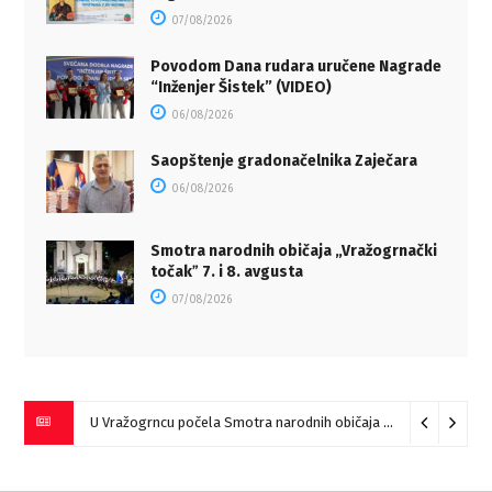
07/08/2026
Povodom Dana rudara uručene Nagrade
“Inženjer Šistek” (VIDEO)
06/08/2026
Saopštenje gradonačelnika Zaječara
06/08/2026
Smotra narodnih običaja „Vražogrnački
točakˮ 7. i 8. avgusta
07/08/2026
U Vražogrncu počela Smotra narodnih običaja „Vražogrnački točak“