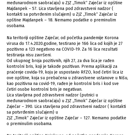
međunarodnom saobraćaju) u ZJZ „Timok“ Zaječar iz opštine
Majdanpek – 57. Lica stavljena pod zdravstveni nadzor (
kontakti sa potvrđenim slučajem) u ZJZ „Timok“ Zaječar iz
opštine Majdanpek – 18. Nemamo podatke o preminulim
osobama.
Na teritoriji opštine Zaječar, od početka pandemije Korona
virusa do 17.4.2020.godine, testirano je 166 lica od kojih je 27
pozitivno a 123 negativno na COVID-19. Za 16 lica rezultati
testiranja nisu završeni.
Od ukupnog broja pozitivnih, njih 27, za dva lica je rađen
kontrolni bris, koji je takođe pozitivan. Prema aplikaciji za
praćenje covida-19, koju je uspostavio RFZO, kod četiri lica iz
ove opštine, koja su prebačena u zdravstvene ustanove u Nišu,
kao pozitivna na covid-19, rađen je kontrolni bris i kod sve
četiri osobe kontrolni bris je negativan.
Lica stavljena pod zdravstveni nadzor (putnici u
međunarodnom saobraćaju) u ZJZ „Timok“ Zaječar iz opštine
Zaječar – 390. Lica stavljena pod zdravstveni nadzor ( kontakti
sa potvrđenim slučajem) u
ZJZ „Timok“ Zaječar iz opštine Zaječar – 127. Nemamo podatke
o preminulim osobama.