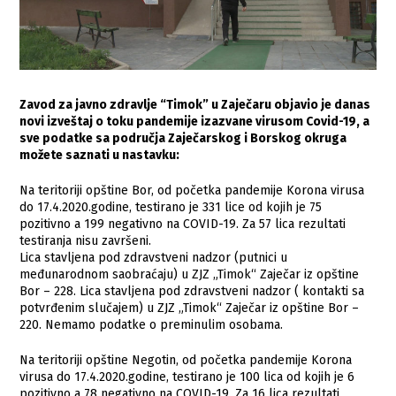
Zavod za javno zdravlje “Timok” u Zaječaru objavio je danas
novi izveštaj o toku pandemije izazvane virusom Covid-19, a
sve podatke sa područja Zaječarskog i Borskog okruga
možete saznati u nastavku:
Na teritoriji opštine Bor, od početka pandemije Korona virusa
do 17.4.2020.godine, testirano je 331 lice od kojih je 75
pozitivno a 199 negativno na COVID-19. Za 57 lica rezultati
testiranja nisu završeni.
Lica stavljena pod zdravstveni nadzor (putnici u
međunarodnom saobraćaju) u ZJZ „Timok“ Zaječar iz opštine
Bor – 228. Lica stavljena pod zdravstveni nadzor ( kontakti sa
potvrđenim slučajem) u ZJZ „Timok“ Zaječar iz opštine Bor –
220. Nemamo podatke o preminulim osobama.
Na teritoriji opštine Negotin, od početka pandemije Korona
virusa do 17.4.2020.godine, testirano je 100 lica od kojih je 6
pozitivno a 78 negativno na COVID-19. Za 16 lica rezultati