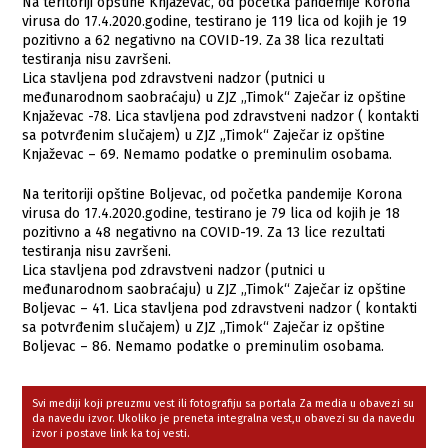
Na teritoriji opštine Knjaževac, od početka pandemije Korona
virusa do 17.4.2020.godine, testirano je 119 lica od kojih je 19
pozitivno a 62 negativno na COVID-19. Za 38 lica rezultati
testiranja nisu završeni.
Lica stavljena pod zdravstveni nadzor (putnici u
međunarodnom saobraćaju) u ZJZ „Timok“ Zaječar iz opštine
Knjaževac -78. Lica stavljena pod zdravstveni nadzor ( kontakti
sa potvrđenim slučajem) u ZJZ „Timok“ Zaječar iz opštine
Knjaževac – 69. Nemamo podatke o preminulim osobama.
Na teritoriji opštine Boljevac, od početka pandemije Korona
virusa do 17.4.2020.godine, testirano je 79 lica od kojih je 18
pozitivno a 48 negativno na COVID-19. Za 13 lice rezultati
testiranja nisu završeni.
Lica stavljena pod zdravstveni nadzor (putnici u
međunarodnom saobraćaju) u ZJZ „Timok“ Zaječar iz opštine
Boljevac – 41. Lica stavljena pod zdravstveni nadzor ( kontakti
sa potvrđenim slučajem) u ZJZ „Timok“ Zaječar iz opštine
Boljevac – 86. Nemamo podatke o preminulim osobama.
Svi mediji koji preuzmu vest ili fotografiju sa portala Za media u obavezi su
da navedu izvor. Ukoliko je preneta integralna vest,u obavezi su da navedu
izvor i postave link ka toj vesti.