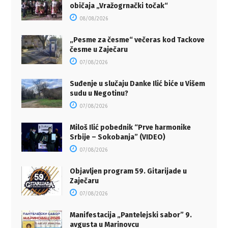
običaja „Vražogrnački točak“
08/08/2026
„Pesme za česme“ večeras kod Tackove
česme u Zaječaru
07/08/2026
Suđenje u slučaju Danke Ilić biće u Višem
sudu u Negotinu?
07/08/2026
Miloš Ilić pobednik “Prve harmonike
Srbije – Sokobanja” (VIDEO)
07/08/2026
Objavljen program 59. Gitarijade u
Zaječaru
07/08/2026
Manifestacija „Pantelejski sabor” 9.
avgusta u Marinovcu