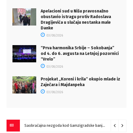
Apelacioni sud u Nišu pravosnažno
obustavio istragu protiv Radoslava
Dragijevića u slučaju nestanka male
Danke
03/08/2026
“Prva harmonika Srbije – Sokobanja”
od 4. do 6. avgusta na Letnjoj pozornici
“Vrelo”
03/08/2026
Projekat „Koreni i krila“ okupio mlade iz
Zaječara i Majdanpeka
03/08/2026
Saobraćajna nezgoda kod Gamzigradske banje
05/08/2026