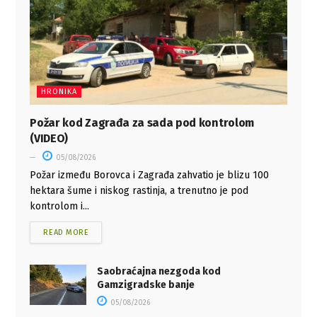
HRONIKA
Požar kod Zagrađa za sada pod kontrolom
(VIDEO)
05/08/2026
Požar između Borovca i Zagrađa zahvatio je blizu 100
hektara šume i niskog rastinja, a trenutno je pod
kontrolom i...
READ MORE
Saobraćajna nezgoda kod
Gamzigradske banje
05/08/2026