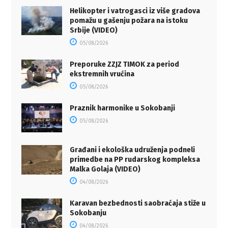
Helikopter i vatrogasci iz više gradova
pomažu u gašenju požara na istoku
Srbije (VIDEO)
05/08/2026
Preporuke ZZJZ TIMOK za period
ekstremnih vrućina
05/08/2026
Praznik harmonike u Sokobanji
05/08/2026
Građani i ekološka udruženja podneli
primedbe na PP rudarskog kompleksa
Malka Golaja (VIDEO)
04/08/2026
Karavan bezbednosti saobraćaja stiže u
Sokobanju
04/08/2026