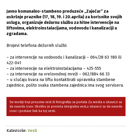
Javno komunalno-stambeno preduzeće „Zaječar” za
uskršnje praznike (17, 18, 19. i 20.aprila) za korisnike svojih
usluga, organizuje dežurnu službu za hitne intervencije na
liftovima, elektroinstalacijama, vodovodu i kanalizaciji u
zgradama.
Brojevi telefona dežurnih službi:
– za intervencije na vodovodu i kanalizaciji – 064/28 63 180 ili
422-041
– za intervencije na elektroinstalacijama – 425-555
– za intervencije na vrelovodnoj mreži – 062/884 66 33
– u slučaju kvara na liftu kontaktirati upravnika stambene
zajednice, pošto svaka stambena zajednica ima svog servisera.
Svi mediji koji preuzmu vest ili fotografiju sa portala Za media u obavezi su
da navedu izvor. Ukoliko je preneta integralna vest,u obavezi su da navedu
izvor i postave link ka toj vesti.
Kategorije:
Vesti