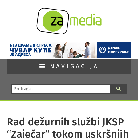
NAVIGACIJA
Pretraga:
Pretraga
Rad dežurnih službi JKSP
“Zaječar” tokom uskršnjih