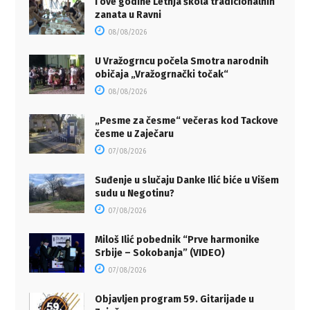
I ove godine Letnja škola tradicionalnih
zanata u Ravni
08/08/2026
U Vražogrncu počela Smotra narodnih
običaja „Vražogrnački točak“
08/08/2026
„Pesme za česme“ večeras kod Tackove
česme u Zaječaru
07/08/2026
Suđenje u slučaju Danke Ilić biće u Višem
sudu u Negotinu?
07/08/2026
Miloš Ilić pobednik “Prve harmonike
Srbije – Sokobanja” (VIDEO)
07/08/2026
Objavljen program 59. Gitarijade u