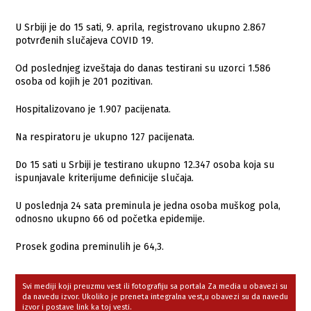
U Srbiji je do 15 sati, 9. aprila, registrovano ukupno 2.867
potvrđenih slučajeva COVID 19.
Od poslednjeg izveštaja do danas testirani su uzorci 1.586
osoba od kojih je 201 pozitivan.
Hospitalizovano je 1.907 pacijenata.
Na respiratoru je ukupno 127 pacijenata.
Do 15 sati u Srbiji je testirano ukupno 12.347 osoba koja su
ispunjavale kriterijume definicije slučaja.
U poslednja 24 sata preminula je jedna osoba muškog pola,
odnosno ukupno 66 od početka epidemije.
Prosek godina preminulih je 64,3.
Svi mediji koji preuzmu vest ili fotografiju sa portala Za media u obavezi su
da navedu izvor. Ukoliko je preneta integralna vest,u obavezi su da navedu
izvor i postave link ka toj vesti.