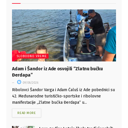
SLOBODNO VREME
Adam i Šandor iz Ade osvojili “Zlatnu bućku
Đerdapa”
09/08/2026
Ribolovci Šandor Varga i Adam Ćaluš iz Ade pobednici su
42. Međunarodne turističko-sportske i ribolovne
manifestacije „Zlatne bućka Đerdapa“ u...
READ MORE