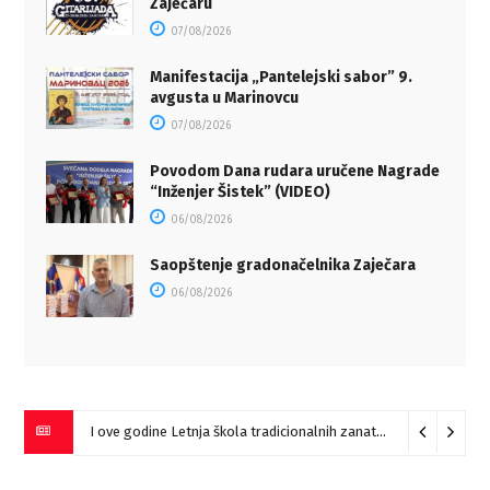
Zaječaru
07/08/2026
Manifestacija „Pantelejski sabor” 9.
avgusta u Marinovcu
07/08/2026
Povodom Dana rudara uručene Nagrade
“Inženjer Šistek” (VIDEO)
06/08/2026
Saopštenje gradonačelnika Zaječara
06/08/2026
I ove godine Letnja škola tradicionalnih zanata u Ravni
08/08/