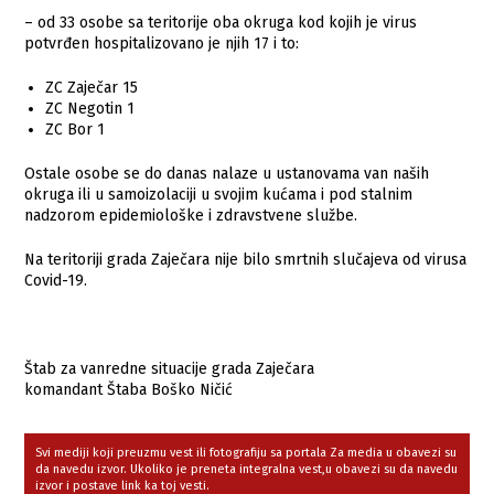
– od 33 osobe sa teritorije oba okruga kod kojih je virus
potvrđen hospitalizovano je njih 17 i to:
ZC Zaječar 15
ZC Negotin 1
ZC Bor 1
Ostale osobe se do danas nalaze u ustanovama van naših
okruga ili u samoizolaciji u svojim kućama i pod stalnim
nadzorom epidemiološke i zdravstvene službe.
Na teritoriji grada Zaječara nije bilo smrtnih slučajeva od virusa
Covid-19.
Štab za vanredne situacije grada Zaječara
komandant Štaba Boško Ničić
Svi mediji koji preuzmu vest ili fotografiju sa portala Za media u obavezi su
da navedu izvor. Ukoliko je preneta integralna vest,u obavezi su da navedu
izvor i postave link ka toj vesti.