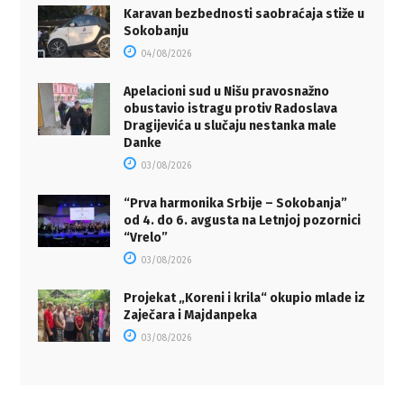
Karavan bezbednosti saobraćaja stiže u
Sokobanju
04/08/2026
Apelacioni sud u Nišu pravosnažno
obustavio istragu protiv Radoslava
Dragijevića u slučaju nestanka male
Danke
03/08/2026
“Prva harmonika Srbije – Sokobanja”
od 4. do 6. avgusta na Letnjoj pozornici
“Vrelo”
03/08/2026
Projekat „Koreni i krila“ okupio mlade iz
Zaječara i Majdanpeka
03/08/2026