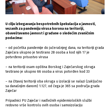
U cilju izbegavanja bespotrebnih špekulacija u javnosti,
vezanih za pandemiju virusa korona na teritoriji,
obaveštavamo javnost i građane o sledećim zvaničnim
podacima:
– od početka pandemije do jučerašnjeg dana, na teritoriji grada
Zaječara ukupno je testirano 28 osoba a kod njih 17 je
potvrđeno prisustvo virusa
– na teritoriji osam opština Borskog i Zaječarskog okruga
testirano je ukupno 66 osoba a virus potvrđen kod 33
– na čitavoj teritoriji oba okruga u izolaciji se nalazi (zaključno
sa današnjim danom) 1.127, od čega je 365 sa područja grada
Zaječar
Pripadnici PU Zaječar i nadležnih epidemioloških službi
redovno vrše kontrolu ovih osoba i samoizolaciju