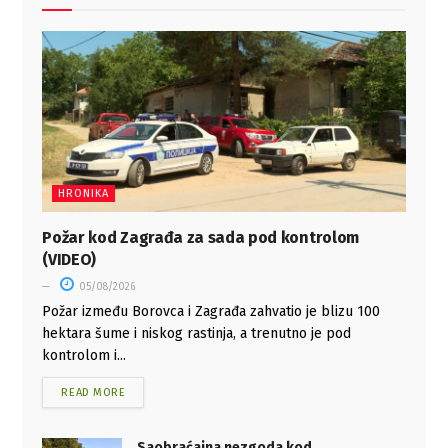
HRONIKA
Požar kod Zagrađa za sada pod kontrolom
(VIDEO)
05/08/2026
Požar između Borovca i Zagrađa zahvatio je blizu 100
hektara šume i niskog rastinja, a trenutno je pod
kontrolom i...
READ MORE
Saobraćajna nezgoda kod