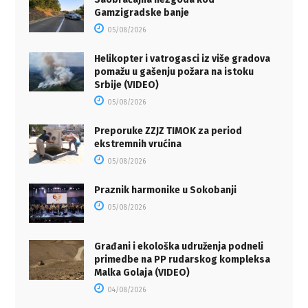
Gamzigradske banje
05/08/2026
Helikopter i vatrogasci iz više gradova
pomažu u gašenju požara na istoku
Srbije (VIDEO)
05/08/2026
Preporuke ZZJZ TIMOK za period
ekstremnih vrućina
05/08/2026
Praznik harmonike u Sokobanji
05/08/2026
Građani i ekološka udruženja podneli
primedbe na PP rudarskog kompleksa
Malka Golaja (VIDEO)
04/08/2026