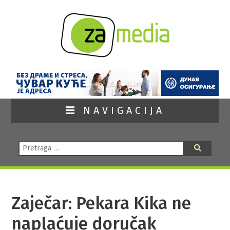
NAVIGACIJA
Pretraga:
Pretraga
Zaječar: Pekara Kika ne
naplaćuje doručak