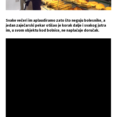
Svake večeri im aplaudiramo zato što neguju bolesnike, a
jedan zaječarski pekar otišao je korak dalje i svakog jutra
im, u svom objektu kod bolnice, ne naplaćuje doručak.