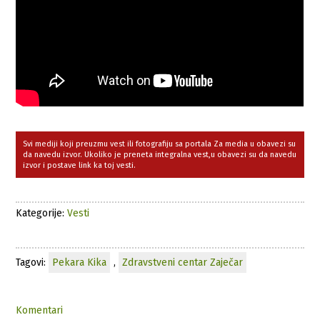
Svi mediji koji preuzmu vest ili fotografiju sa portala Za media u obavezi su
da navedu izvor. Ukoliko je preneta integralna vest,u obavezi su da navedu
izvor i postave link ka toj vesti.
Kategorije:
Vesti
Tagovi:
Pekara Kika
,
Zdravstveni centar Zaječar
Komentari