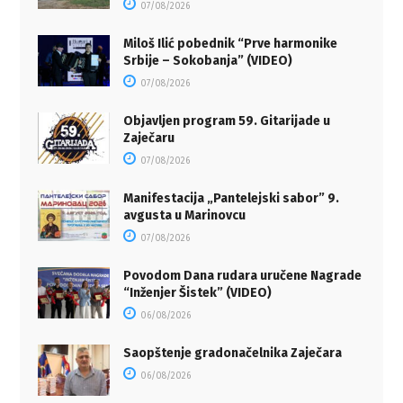
07/08/2026
Miloš Ilić pobednik “Prve harmonike
Srbije – Sokobanja” (VIDEO)
07/08/2026
Objavljen program 59. Gitarijade u
Zaječaru
07/08/2026
Manifestacija „Pantelejski sabor” 9.
avgusta u Marinovcu
07/08/2026
Povodom Dana rudara uručene Nagrade
“Inženjer Šistek” (VIDEO)
06/08/2026
Saopštenje gradonačelnika Zaječara
06/08/2026