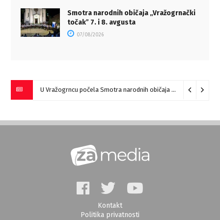
Smotra narodnih običaja „Vražogrnački
točakˮ 7. i 8. avgusta
07/08/2026
U Vražogrncu počela Smotra narodnih običaja „Vražogrnački točak“
Kontakt
Politika privatnosti