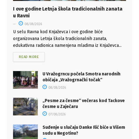
I ove godine Letnja škola tradicionalnih zanata
u Ravni
08/08/2026
U selu Ravna kod Knjaževca i ove godine biće
organizovana Letnja škola tradicionalnih zanata,
edukativna radionica namenjena mladima iz Knjaževca...
READ MORE
U Vražogrncu počela Smotra narodnih
običaja „Vražogrnački točak“
08/08/2026
„Pesme za česme“ večeras kod Tackove
česme u Zaječaru
07/08/2026
Suđenje u slučaju Danke Ilić biće u Višem
sudu u Negotinu?