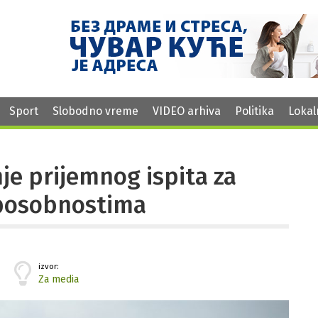
Sport
Slobodno vreme
VIDEO arhiva
Politika
Lokal
nje prijemnog ispita za
posobnostima
izvor:
Za media