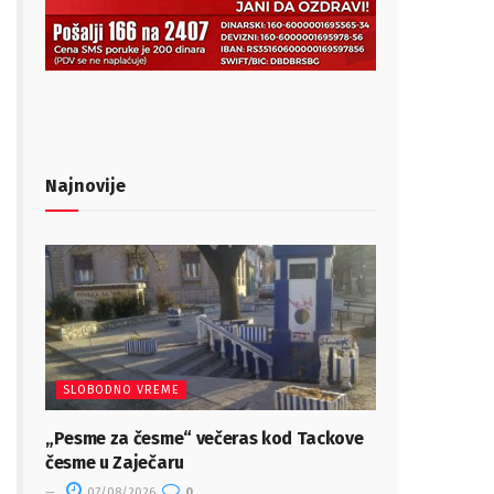
Najnovije
SLOBODNO VREME
„Pesme za česme“ večeras kod Tackove
česme u Zaječaru
07/08/2026
0