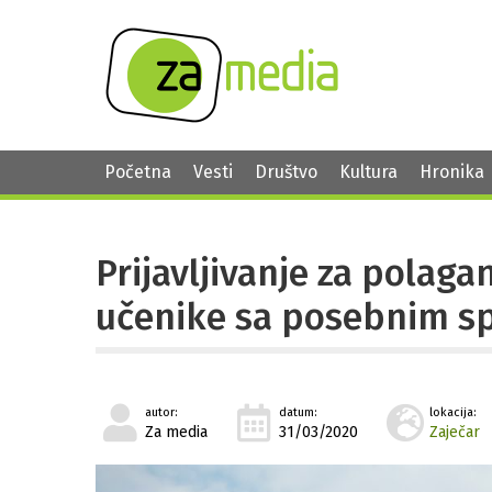
Početna
Vesti
Društvo
Kultura
Hronika
Prijavljivanje za polaga
učenike sa posebnim s
autor:
datum:
lokacija:
Za media
31/03/2020
Zaječar