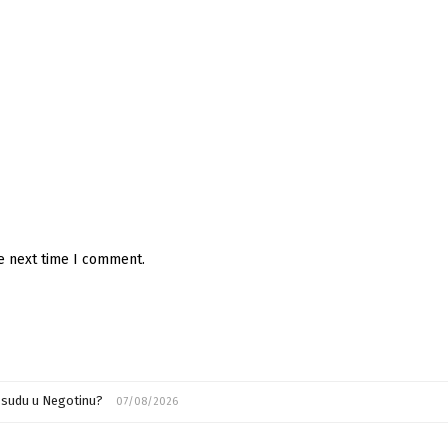
he next time I comment.
m sudu u Negotinu?
07/08/2026