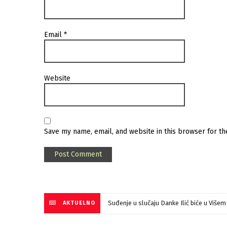
Email
*
Website
Save my name, email, and website in this browser for t
Suđenje u slučaju Danke Ilić biće u Više
AKTUELNO