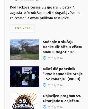
Kod Tackove česme u Zaječaru, u petak 7.
avgusta, biće održan muzički događaj „Pesme
za česme“, a ovom prilikom nastupiće...
READ MORE
Suđenje u slučaju
Danke Ilić biće u Višem
sudu u Negotinu?
07/08/2026
Miloš Ilić pobednik
“Prve harmonike Srbije
– Sokobanja” (VIDEO)
07/08/2026
Objavljen program 59.
Gitarijade u Zaječaru
07/08/2026