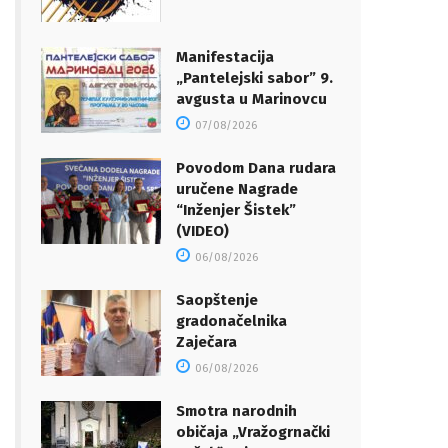
Manifestacija
„Pantelejski sabor” 9.
avgusta u Marinovcu
07/08/2026
Povodom Dana rudara
uručene Nagrade
“Inženjer Šistek”
(VIDEO)
06/08/2026
Saopštenje
gradonačelnika
Zaječara
06/08/2026
Smotra narodnih
običaja „Vražogrnački