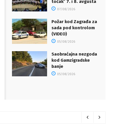
točakˮ 7. i 8. avgusta
07/08/2026
Požar kod Zagrađa za
sada pod kontrolom
(VIDEO)
05/08/2026
Saobraćajna nezgoda
kod Gamzigradske
banje
05/08/2026