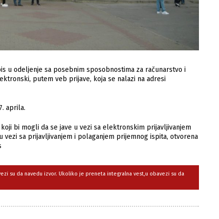
upis u odeljenje sa posebnim sposobnostima za računarstvo i
ektronski, putem veb prijave, koja se nalazi na adresi
. aprila.
oji bi mogli da se jave u vezi sa elektronskim prijavljivanjem
 u vezi sa prijavljivanjem i polaganjem prijemnog ispita, otvorena
s
avezi su da navedu izvor. Ukoliko je preneta integralna vest,u obavezi su da