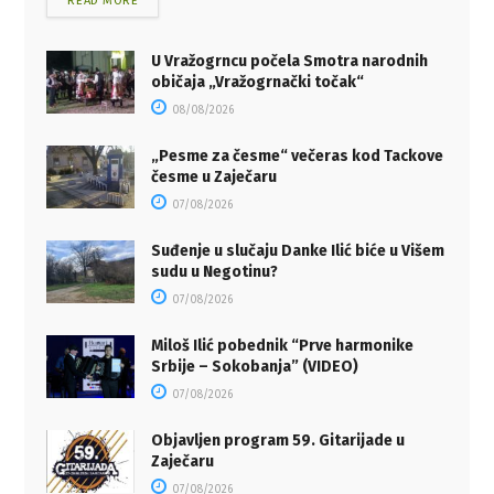
READ MORE
U Vražogrncu počela Smotra narodnih
običaja „Vražogrnački točak“
08/08/2026
„Pesme za česme“ večeras kod Tackove
česme u Zaječaru
07/08/2026
Suđenje u slučaju Danke Ilić biće u Višem
sudu u Negotinu?
07/08/2026
Miloš Ilić pobednik “Prve harmonike
Srbije – Sokobanja” (VIDEO)
07/08/2026
Objavljen program 59. Gitarijade u
Zaječaru
07/08/2026