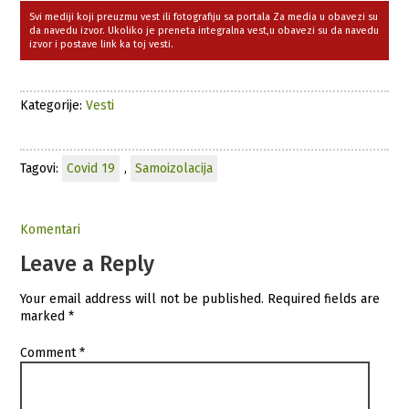
Svi mediji koji preuzmu vest ili fotografiju sa portala Za media u obavezi su
da navedu izvor. Ukoliko je preneta integralna vest,u obavezi su da navedu
izvor i postave link ka toj vesti.
Kategorije:
Vesti
Tagovi:
Covid 19
,
Samoizolacija
Komentari
Leave a Reply
Your email address will not be published.
Required fields are
marked
*
Comment
*