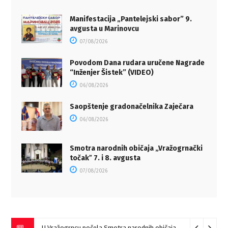
Manifestacija „Pantelejski sabor” 9.
avgusta u Marinovcu
07/08/2026
Povodom Dana rudara uručene Nagrade
“Inženjer Šistek” (VIDEO)
06/08/2026
Saopštenje gradonačelnika Zaječara
06/08/2026
Smotra narodnih običaja „Vražogrnački
točakˮ 7. i 8. avgusta
07/08/2026
U Vražogrncu počela Smotra narodnih običaja „Vražogrnački točak“