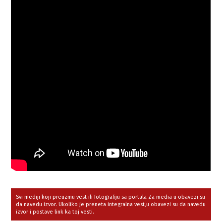
Svi mediji koji preuzmu vest ili fotografiju sa portala Za media u obavezi su
da navedu izvor. Ukoliko je preneta integralna vest,u obavezi su da navedu
izvor i postave link ka toj vesti.