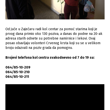
Od juče u Zaječaru radi kol centar za pomoć starima koji je
prvog dana primio oko 130 poziva, a danas do podne na 20-ak
adresa starih odnete su potrebne namirnice i lekovi. Ovaj
posao obavljaju volonteri Crvenog krsta koji su se u velikom
broju odazvali na poziv grada da pomognu.
Brojеvi tеlеfona kol cеntra svakodnevno od 7 do 19 su:
064/85-10-209
064/85-10-210
064/85-10-211