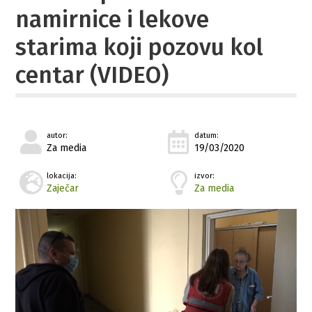
namirnice i lekove
starima koji pozovu kol
centar (VIDEO)
autor:
datum:
Za media
19/03/2020
lokacija:
izvor:
Zaječar
Za media