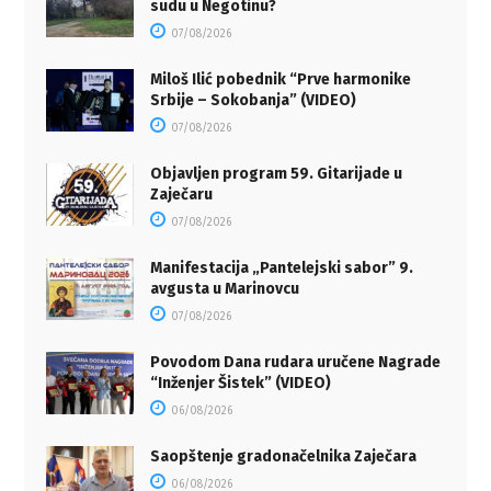
sudu u Negotinu?
07/08/2026
Miloš Ilić pobednik “Prve harmonike
Srbije – Sokobanja” (VIDEO)
07/08/2026
Objavljen program 59. Gitarijade u
Zaječaru
07/08/2026
Manifestacija „Pantelejski sabor” 9.
avgusta u Marinovcu
07/08/2026
Povodom Dana rudara uručene Nagrade
“Inženjer Šistek” (VIDEO)
06/08/2026
Saopštenje gradonačelnika Zaječara
06/08/2026