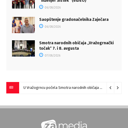
“Inženjer Šistek” (VIDEO)
06/08/2026
Saopštenje gradonačelnika Zaječara
06/08/2026
Smotra narodnih običaja „Vražogrnački
točakˮ 7. i 8. avgusta
07/08/2026
U Vražogrncu počela Smotra narodnih običaja „Vražogrnački točak“