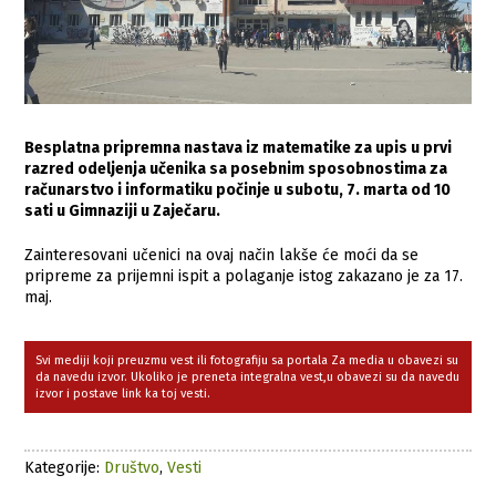
Besplatna pripremna nastava iz matematike za upis u prvi
razred odeljenja učenika sa posebnim sposobnostima za
računarstvo i informatiku počinje u subotu, 7. marta od 10
sati u Gimnaziji u Zaječaru.
Zainteresovani učenici na ovaj način lakše će moći da se
pripreme za prijemni ispit a polaganje istog zakazano je za 17.
maj.
Svi mediji koji preuzmu vest ili fotografiju sa portala Za media u obavezi su
da navedu izvor. Ukoliko je preneta integralna vest,u obavezi su da navedu
izvor i postave link ka toj vesti.
Kategorije:
Društvo
,
Vesti