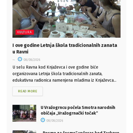
KULTURA
I ove godine Letnja škola tradicionalnih zanata
u Ravni
08/08/2026
U selu Ravna kod Knjaževca i ove godine biće
organizovana Letnja škola tradicionalnih zanata,
edukativna radionica namenjena mladima iz Knjaževca...
READ MORE
U Vražogrncu počela Smotra narodnih
običaja „Vražogrnački točak“
08/08/2026