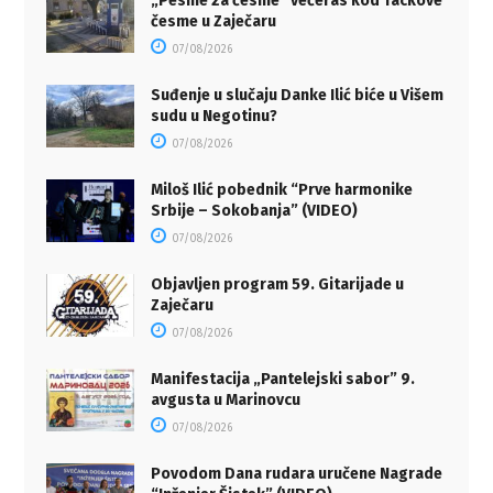
„Pesme za česme“ večeras kod Tackove
česme u Zaječaru
07/08/2026
Suđenje u slučaju Danke Ilić biće u Višem
sudu u Negotinu?
07/08/2026
Miloš Ilić pobednik “Prve harmonike
Srbije – Sokobanja” (VIDEO)
07/08/2026
Objavljen program 59. Gitarijade u
Zaječaru
07/08/2026
Manifestacija „Pantelejski sabor” 9.
avgusta u Marinovcu
07/08/2026
Povodom Dana rudara uručene Nagrade