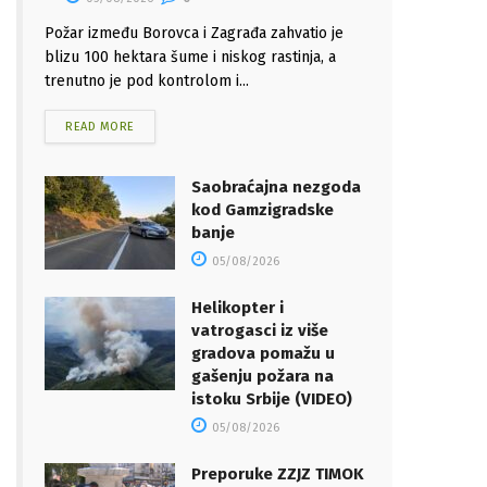
Požar između Borovca i Zagrađa zahvatio je
blizu 100 hektara šume i niskog rastinja, a
trenutno je pod kontrolom i...
READ MORE
Saobraćajna nezgoda
kod Gamzigradske
banje
05/08/2026
Helikopter i
vatrogasci iz više
gradova pomažu u
gašenju požara na
istoku Srbije (VIDEO)
05/08/2026
Preporuke ZZJZ TIMOK