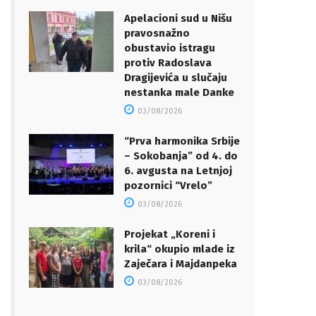
Apelacioni sud u Nišu
pravosnažno
obustavio istragu
protiv Radoslava
Dragijevića u slučaju
nestanka male Danke
03/08/2026
“Prva harmonika Srbije
– Sokobanja” od 4. do
6. avgusta na Letnjoj
pozornici “Vrelo”
03/08/2026
Projekat „Koreni i
krila“ okupio mlade iz
Zaječara i Majdanpeka
03/08/2026