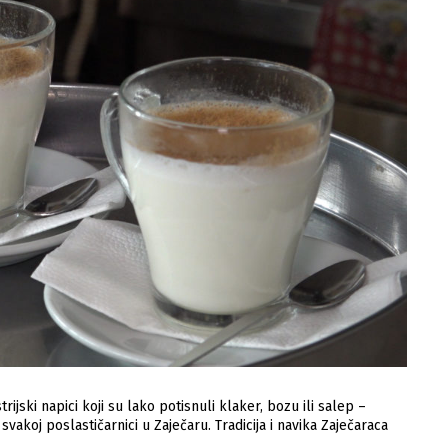
rijski napici koji su lako potisnuli klaker, bozu ili salep –
 svakoj poslastičarnici u Zaječaru. Tradicija i navika Zaječaraca