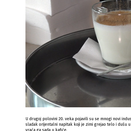
U drugoj polovini 20. veka pojavili su se mnogi novi indust
sladak orijentalni napitak koji je zimi grejao telo i dušu u
vraća ga sada u kafiće.