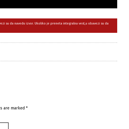
avezi su da navedu izvor. Ukoliko je preneta integralna vest,u obavezi su da
ds are marked
*