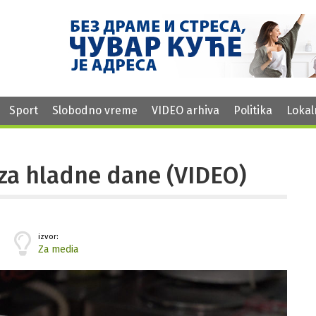
Sport
Slobodno vreme
VIDEO arhiva
Politika
Lokal
 za hladne dane (VIDEO)
izvor:
Za media