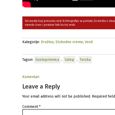
Svi mediji koji preuzmu vest ili fotografiju sa portala Za media u ob
navedu izvor i postave link ka toj vesti.
Kategorije:
Društvo
,
Slobodno vreme
,
Vesti
Tagovi:
Gostoprimnica
,
Salep
,
Turska
Komentari
Leave a Reply
Your email address will not be published.
Required fiel
Comment
*