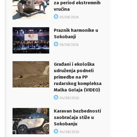
za period ekstremnih
vrućina
05/08/2026
Praznik harmonike u
Sokobanji
05/08/2026
Građani i ekološka
udruženja podneli
primedbe na PP
rudarskog kompleksa
Malka Golaja (VIDEO)
04/08/2026
Karavan bezbednosti
saobraćaja stiže u
Sokobanju
04/08/2026