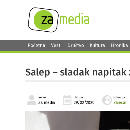
Početna
Vesti
Društvo
Kultura
Hronika
Salep – sladak napitak
autor:
datum:
lokacija:
Za media
29/02/2020
Zaječar