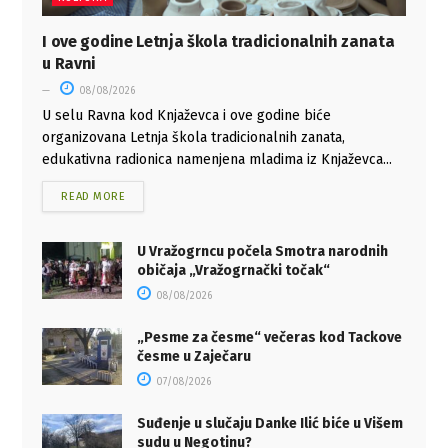
I ove godine Letnja škola tradicionalnih zanata
u Ravni
08/08/2026
U selu Ravna kod Knjaževca i ove godine biće
organizovana Letnja škola tradicionalnih zanata,
edukativna radionica namenjena mladima iz Knjaževca...
READ MORE
U Vražogrncu počela Smotra narodnih
običaja „Vražogrnački točak“
08/08/2026
„Pesme za česme“ večeras kod Tackove
česme u Zaječaru
07/08/2026
Suđenje u slučaju Danke Ilić biće u Višem
sudu u Negotinu?