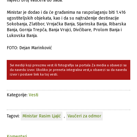
najveći broj vaučera do sada.
Ministar je dodao i da će građanima na raspolaganju biti 1.416
ugostiteljskih objekata, kao i da su najtraženije destinacije
Sokobanja, Zlatibor, Vrnjačka Banja, Sijarinska Banja, Ribarska
Banja, Gornja Trepča, Banja Vrujci, Divčibare, Prolom Banja i
Lukovska Banja.
FOTO: Dejan Marinković
Svi mediji koji preuzmu vest ili fotografiju sa portala Za media u obavezi su
da navedu izvor. Ukoliko je preneta integralna vest,u obavezi su da navedu
izvor i postave link ka toj vesti.
Kategorije:
Vesti
Tagovi:
Ministar Rasim Ljajić
,
Vaučeri za odmor
Komentari