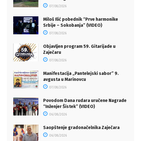
07/08/2026
Miloš Ilić pobednik “Prve harmonike
Srbije – Sokobanja” (VIDEO)
07/08/2026
Objavljen program 59. Gitarijade u
Zaječaru
07/08/2026
Manifestacija „Pantelejski sabor” 9.
avgusta u Marinovcu
07/08/2026
Povodom Dana rudara uručene Nagrade
“Inženjer Šistek” (VIDEO)
06/08/2026
Saopštenje gradonačelnika Zaječara
06/08/2026