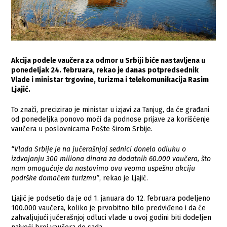
Akcija podele vaučera za odmor u Srbiji biće nastavljena u
ponedeljak 24. februara, rekao je danas potpredsednik
Vlade i ministar trgovine, turizma i telekomunikacija Rasim
Ljajić.
To znači, precizirao je ministar u izjavi za Tanjug, da će građani
od ponedeljka ponovo moći da podnose prijave za korišćenje
vaučera u poslovnicama Pošte širom Srbije.
“Vlada Srbije je na jučerašnjoj sednici donela odluku o
izdvajanju 300 miliona dinara za dodatnih 60.000 vaučera, što
nam omogućuje da nastavimo ovu veoma uspešnu akciju
podrške domaćem turizmu”
, rekao je Ljajić.
Ljajić je podsetio da je od 1. januara do 12. februara podeljeno
100.000 vaučera, koliko je prvobitno bilo predviđeno i da će
zahvaljujući jučerašnjoj odluci vlade u ovoj godini biti dodeljen