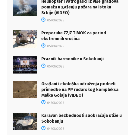
Helikopter i vatrogasci iz više gradova
pomažu u gašenju požara na istoku
Srbije (VIDEO)
05/08/2026
Preporuke ZZJZ TIMOK za period
ekstremnih vrućina
05/08/2026
Praznik harmonike u Sokobanji
05/08/2026
Građani i ekološka udruženja podneli
primedbe na PP rudarskog kompleksa
Malka Golaja (VIDEO)
04/08/2026
Karavan bezbednosti saobraćaja stiže u
Sokobanju
04/08/2026