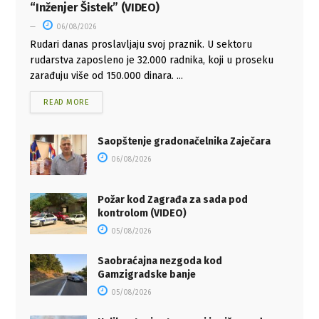
“Inženjer Šistek” (VIDEO)
06/08/2026
Rudari danas proslavljaju svoj praznik. U sektoru
rudarstva zaposleno je 32.000 radnika, koji u proseku
zarađuju više od 150.000 dinara. ...
READ MORE
Saopštenje gradonačelnika Zaječara
06/08/2026
Požar kod Zagrađa za sada pod
kontrolom (VIDEO)
05/08/2026
Saobraćajna nezgoda kod
Gamzigradske banje
05/08/2026