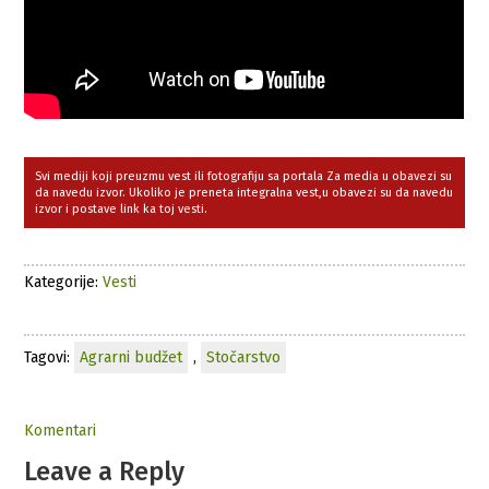
Svi mediji koji preuzmu vest ili fotografiju sa portala Za media u obavezi su
da navedu izvor. Ukoliko je preneta integralna vest,u obavezi su da navedu
izvor i postave link ka toj vesti.
Kategorije:
Vesti
Tagovi:
Agrarni budžet
,
Stočarstvo
Komentari
Leave a Reply