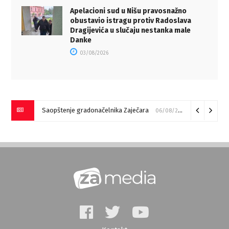
Apelacioni sud u Nišu pravosnažno
obustavio istragu protiv Radoslava
Dragijevića u slučaju nestanka male
Danke
03/08/2026
Saopštenje gradonačelnika Zaječara
06/08/2026