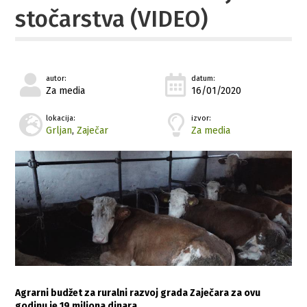
stočarstva (VIDEO)
autor:
datum:
Za media
16/01/2020
lokacija:
izvor:
Grljan
,
Zaječar
Za media
Agrarni budžet za ruralni razvoj grada Zaječara za ovu
godinu je 19 miliona dinara.