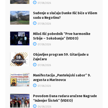
07/08/2026
Suđenje u slučaju Danke Ilić biće u Višem
sudu u Negotinu?
07/08/2026
Miloš Ilić pobednik “Prve harmonike
Srbije – Sokobanja” (VIDEO)
07/08/2026
Objavljen program 59. Gitarijade u
Zaječaru
07/08/2026
Manifestacija „Pantelejski sabor” 9.
avgusta u Marinovcu
07/08/2026
Povodom Dana rudara uručene Nagrade
“Inženjer Šistek” (VIDEO)
06/08/2026