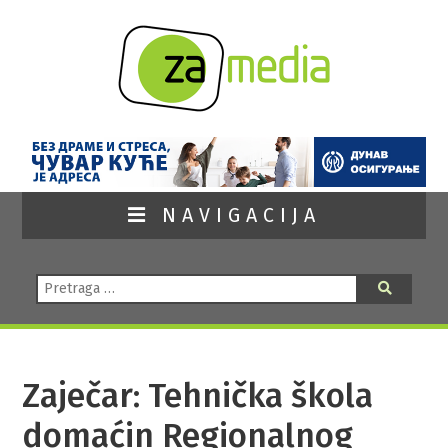
NAVIGACIJA
Pretraga:
Pretraga
Zaječar: Tehnička škola
domaćin Regionalnog