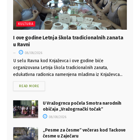
KULTURA
I ove godine Letnja škola tradicionalnih zanata
u Ravni
08/08/2026
U selu Ravna kod Knjaževca i ove godine biće
organizovana Letnja škola tradicionalnih zanata,
edukativna radionica namenjena mladima iz Knjaževca...
READ MORE
U Vražogrncu počela Smotra narodnih
običaja „Vražogrnački točak“
08/08/2026
„Pesme za česme“ večeras kod Tackove
česme u Zaječaru