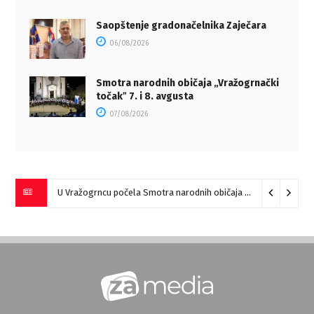
Saopštenje gradonačelnika Zaječara
06/08/2026
Smotra narodnih običaja „Vražogrnački
točakˮ 7. i 8. avgusta
07/08/2026
U Vražogrncu počela Smotra narodnih običaja „Vražogrnački točak“