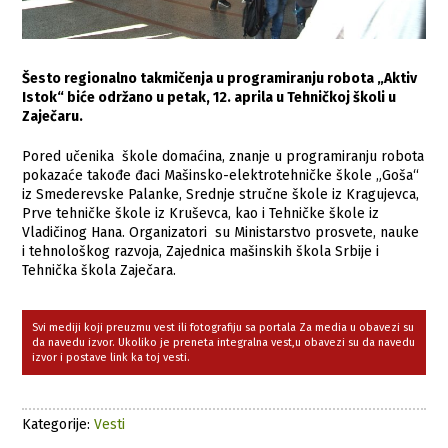
Šesto regionalno takmičenja u programiranju robota „Aktiv
Istok“ biće održano u petak, 12. aprila u Tehničkoj školi u
Zaječaru.
Pored učenika škole domaćina, znanje u programiranju robota
pokazaće takođe đaci Mašinsko-elektrotehničke škole „Goša“
iz Smederevske Palanke, Srednje stručne škole iz Kragujevca,
Prve tehničke škole iz Kruševca, kao i Tehničke škole iz
Vladičinog Hana. Organizatori su Ministarstvo prosvete, nauke
i tehnološkog razvoja, Zajednica mašinskih škola Srbije i
Tehnička škola Zaječara.
Svi mediji koji preuzmu vest ili fotografiju sa portala Za media u obavezi su
da navedu izvor. Ukoliko je preneta integralna vest,u obavezi su da navedu
izvor i postave link ka toj vesti.
Kategorije:
Vesti