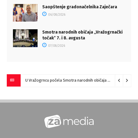
Saopštenje gradonačelnika Zaječara
06/08/2026
Smotra narodnih običaja „Vražogrnački
točakˮ 7. i 8. avgusta
07/08/2026
U Vražogrncu počela Smotra narodnih običaja „Vražogrnački točak“