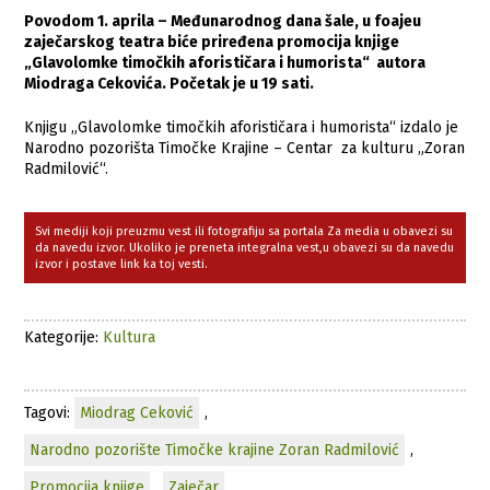
Povodom 1. aprila – Međunarodnog dana šale, u foajeu
zaječarskog teatra biće priređena promocija knjige
„Glavolomke timočkih aforističara i humorista“ autora
Miodraga Cekovića. Početak je u 19 sati.
Knjigu „Glavolomke timočkih aforističara i humorista“ izdalo je
Narodno pozorišta Timočke Krajine – Centar za kulturu „Zoran
Radmilović“.
Svi mediji koji preuzmu vest ili fotografiju sa portala Za media u obavezi su
da navedu izvor. Ukoliko je preneta integralna vest,u obavezi su da navedu
izvor i postave link ka toj vesti.
Kategorije:
Kultura
Tagovi:
Miodrag Ceković
,
Narodno pozorište Timočke krajine Zoran Radmilović
,
Promocija knjige
,
Zaječar