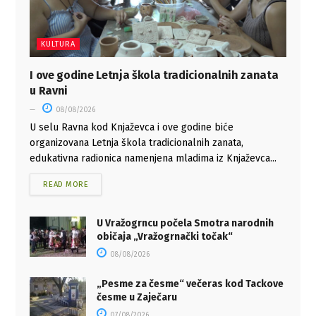
KULTURA
I ove godine Letnja škola tradicionalnih zanata
u Ravni
08/08/2026
U selu Ravna kod Knjaževca i ove godine biće
organizovana Letnja škola tradicionalnih zanata,
edukativna radionica namenjena mladima iz Knjaževca...
READ MORE
U Vražogrncu počela Smotra narodnih
običaja „Vražogrnački točak“
08/08/2026
„Pesme za česme“ večeras kod Tackove
česme u Zaječaru
07/08/2026