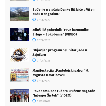
Suđenje u slučaju Danke Ilić biće u Višem
sudu u Negotinu?
07/08/2026
Miloš Ilić pobednik “Prve harmonike
Srbije – Sokobanja” (VIDEO)
07/08/2026
Objavljen program 59. Gitarijade u
Zaječaru
07/08/2026
Manifestacija „Pantelejski sabor” 9.
avgusta u Marinovcu
07/08/2026
Povodom Dana rudara uručene Nagrade
“Inženjer Šistek” (VIDEO)
06/08/2026