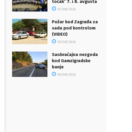
točakˮ 7. i 8. avgusta
07/08/2026
Požar kod Zagrađa za
sada pod kontrolom
(VIDEO)
05/08/2026
Saobraćajna nezgoda
kod Gamzigradske
banje
05/08/2026