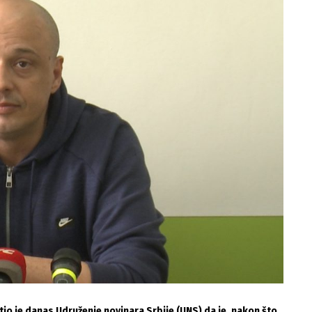
o je dаnаs Udruženje novinаrа Srbije (UNS) dа je, nаkon što