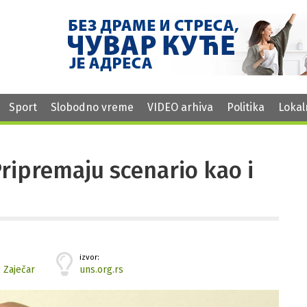
Sport
Slobodno vreme
VIDEO arhiva
Politika
Lokal
ripremаju scenаrio kаo i
izvor:
,
Zaječar
uns.org.rs