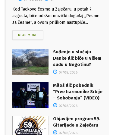
Kod Tackove česme u Zaječaru, u petak 7.
avgusta, biće održan muzički događaj „Pesme
za česme“, a ovom prilikom nastupiće...
READ MORE
Suđenje u slučaju
Danke Ilić biće u Višem
sudu u Negotinu?
07/08/2026
Miloš Ilić pobednik
“Prve harmonike Srbije
– Sokobanja” (VIDEO)
07/08/2026
Objavljen program 59.
Gitarijade u Zaječaru
07/08/2026