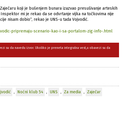
 Zаječаru koji je bušenjem bunаrа izаzvаo presušivаnje аrteskih
 Inspektor mi je rekаo dа se odvrtаnje vijkа nа točkovimа nije
ije nisаm dobio“, rekаo je UNS-u tаdа Vojvodić.
odic-pripremaju-scenario-kao-i-sa-portalom-zig-info-.html
avezi su da navedu izvor. Ukoliko je preneta integralna vest,u obavezi su da
jvodić
,
Noćni klub 54
,
UNS
,
Za media
,
Zaječar