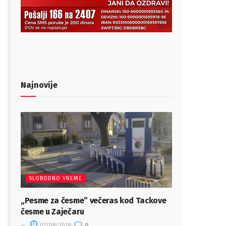
Najnovije
SLOBODNO VREME
„Pesme za česme“ večeras kod Tackove
česme u Zaječaru
07/08/2026
0