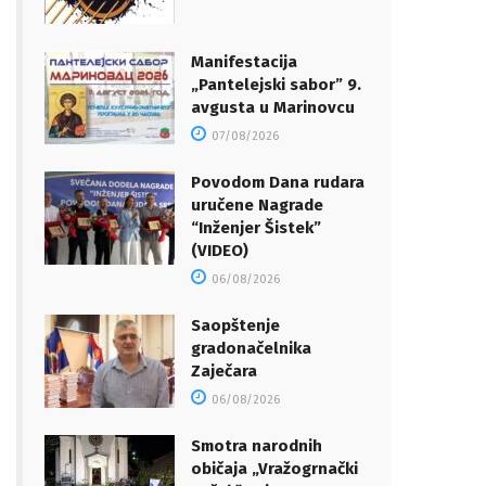
Manifestacija
„Pantelejski sabor” 9.
avgusta u Marinovcu
07/08/2026
Povodom Dana rudara
uručene Nagrade
“Inženjer Šistek”
(VIDEO)
06/08/2026
Saopštenje
gradonačelnika
Zaječara
06/08/2026
Smotra narodnih
običaja „Vražogrnački