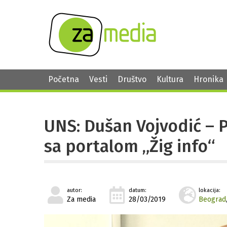
Početna
Vesti
Društvo
Kultura
Hronika
UNS: Dušаn Vojvodić – P
sа portаlom „Žig info“
autor:
datum:
lokacija:
Za media
28/03/2019
Beograd