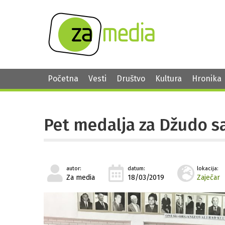
Početna
Vesti
Društvo
Kultura
Hronika
Pet medalja za Džudo 
autor:
datum:
lokacija:
Za media
18/03/2019
Zaječar