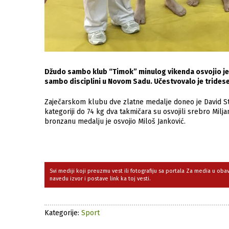
Džudo sambo klub “Timok” minulog vikenda osvojio je
sambo disciplini u Novom Sadu. Učestvovalo je tridese
Zaječarskom klubu dve zlatne medalje doneo je David Stoj
kategoriji do 74 kg dva takmičara su osvojili srebro Milja
bronzanu medalju je osvojio Miloš Janković.
Svi mediji koji preuzmu vest ili fotografiju sa portala Za media u ob
navedu izvor i postave link ka toj vesti.
Kategorije:
Sport