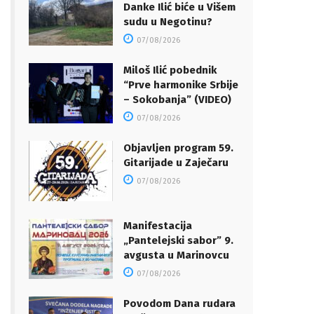
Danke Ilić biće u Višem
sudu u Negotinu?
07/08/2026
Miloš Ilić pobednik
“Prve harmonike Srbije
– Sokobanja” (VIDEO)
07/08/2026
Objavljen program 59.
Gitarijade u Zaječaru
07/08/2026
Manifestacija
„Pantelejski sabor” 9.
avgusta u Marinovcu
07/08/2026
Povodom Dana rudara