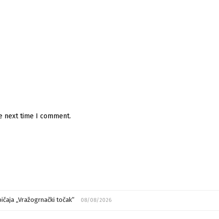
he next time I comment.
ičaja „Vražogrnački točak“
08/08/2026