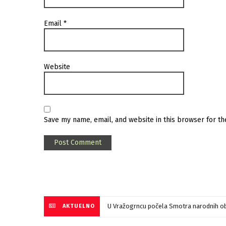
Email
*
Website
Save my name, email, and website in this browser for t
U Vražogrncu počela Smotra narodnih ob
AKTUELNO