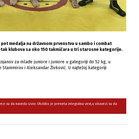
 pet medalja na državnom prvenstvu u sambo i combat
tak klubova sa oko 150 takmičara u tri starosne kategorije.
anov za mlađe juniore i juniore u gategoriji do 52 kg, u
n Stanimirov i Aleksandar Živković. U najtežoj kategoriji
avezi su da navedu izvor. Ukoliko je preneta integralna vest,u obavezi su da