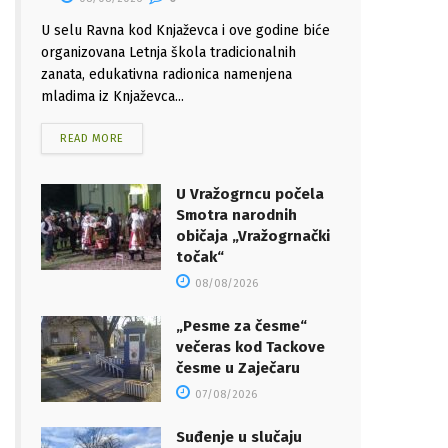
U selu Ravna kod Knjaževca i ove godine biće
organizovana Letnja škola tradicionalnih
zanata, edukativna radionica namenjena
mladima iz Knjaževca...
READ MORE
U Vražogrncu počela
Smotra narodnih
običaja „Vražogrnački
točak“
08/08/2026
„Pesme za česme“
večeras kod Tackove
česme u Zaječaru
07/08/2026
Suđenje u slučaju