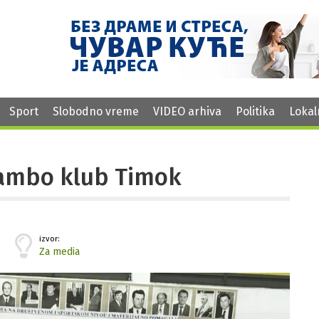
Sport
Slobodno vreme
VIDEO arhiva
Politika
Lokal
sambo klub Timok
izvor:
Za media