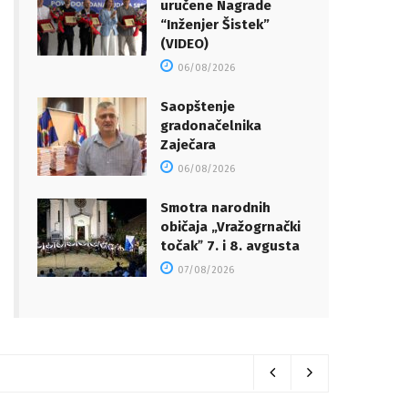
uručene Nagrade
“Inženjer Šistek”
(VIDEO)
06/08/2026
Saopštenje
gradonačelnika
Zaječara
06/08/2026
Smotra narodnih
običaja „Vražogrnački
točakˮ 7. i 8. avgusta
07/08/2026