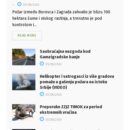
05/08/2026
Požar između Borovca i Zagrađa zahvatio je blizu 100
hektara šume i niskog rastinja, a trenutno je pod
kontrolom i...
READ MORE
Saobraćajna nezgoda kod
Gamzigradske banje
05/08/2026
Helikopter i vatrogasci iz više gradova
pomažu u gašenju požara na istoku
Srbije (VIDEO)
05/08/2026
Preporuke ZZJZ TIMOK za period
ekstremnih vrućina
05/08/2026