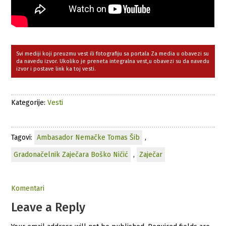
Svi mediji koji preuzmu vest ili fotografiju sa portala Za media u obavezi su
da navedu izvor. Ukoliko je preneta integralna vest,u obavezi su da navedu
izvor i postave link ka toj vesti.
Kategorije:
Vesti
Tagovi:
Ambasador Nemačke Tomas Šib
,
Gradonačelnik Zaječara Boško Ničić
,
Zaječar
Komentari
Leave a Reply