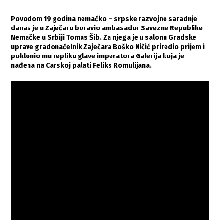
Povodom 19 godina nemačko – srpske razvojne saradnje
danas je u Zaječaru boravio ambasador Savezne Republike
Nemačke u Srbiji Tomas Šib. Za njega je u salonu Gradske
uprave gradonačelnik Zaječara Boško Ničić priredio prijem i
poklonio mu repliku glave imperatora Galerija koja je
nađena na Carskoj palati Feliks Romulijana.