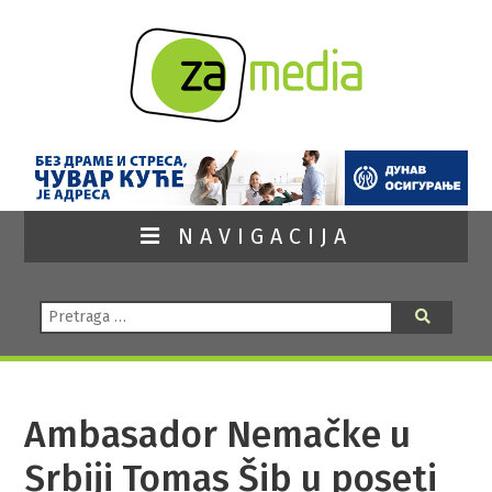
NAVIGACIJA
Pretraga:
Pretraga
Ambasador Nemačke u
Srbiji Tomas Šib u poseti