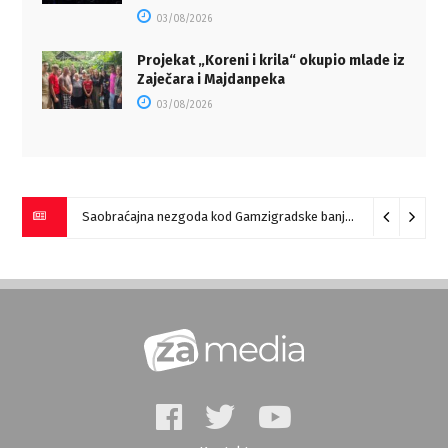
03/08/2026
Projekat „Koreni i krila“ okupio mlade iz
Zaječara i Majdanpeka
03/08/2026
Saobraćajna nezgoda kod Gamzigradske banje
05/08/2026