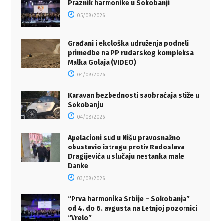
Praznik harmonike u Sokobanji
05/08/2026
Građani i ekološka udruženja podneli
primedbe na PP rudarskog kompleksa
Malka Golaja (VIDEO)
04/08/2026
Karavan bezbednosti saobraćaja stiže u
Sokobanju
04/08/2026
Apelacioni sud u Nišu pravosnažno
obustavio istragu protiv Radoslava
Dragijevića u slučaju nestanka male
Danke
03/08/2026
“Prva harmonika Srbije – Sokobanja”
od 4. do 6. avgusta na Letnjoj pozornici
“Vrelo”