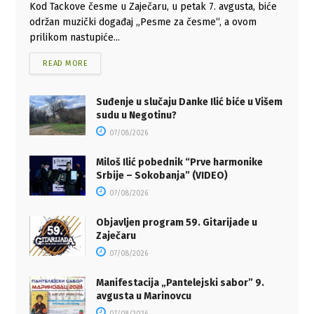
Kod Tackove česme u Zaječaru, u petak 7. avgusta, biće
održan muzički događaj „Pesme za česme“, a ovom
prilikom nastupiće...
READ MORE
Suđenje u slučaju Danke Ilić biće u Višem
sudu u Negotinu?
07/08/2026
Miloš Ilić pobednik “Prve harmonike
Srbije – Sokobanja” (VIDEO)
07/08/2026
Objavljen program 59. Gitarijade u
Zaječaru
07/08/2026
Manifestacija „Pantelejski sabor” 9.
avgusta u Marinovcu