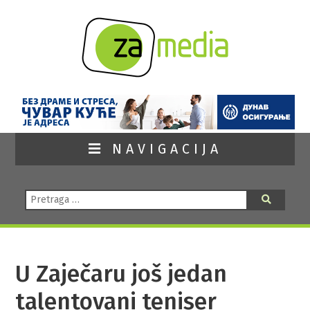
NAVIGACIJA
Pretraga:
Pretraga
U Zaječaru još jedan
talentovani teniser