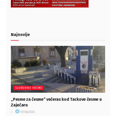
Najnovije
SLOBODNO VREME
„Pesme za česme“ večeras kod Tackove česme u
Zaječaru
07/08/2026