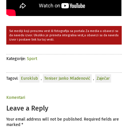
Svi mediji koji preuzmu vest ili fotografiju sa portala Za media u obavezi su
da navedu izvor. Ukoliko je preneta integralna vest,u obavezi su da navedu
izvor i postave link ka toj vesti.
Kategorije:
Sport
Tagovi:
Euroklub
,
Teniser Janko Mladenović
,
Zaječar
Komentari
Leave a Reply
Your email address will not be published.
Required fields are
marked
*