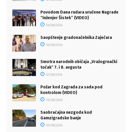
07/08/2026
Povodom Dana rudara uručene Nagrade
“Inženjer Šistek” (VIDEO)
06/08/2026
Saopštenje gradonačelnika Zaječara
06/08/2026
Smotra narodnih običaja „Vražogrnački
točakˮ 7. i 8. avgusta
07/08/2026
Požar kod Zagrađa za sada pod
kontrolom (VIDEO)
05/08/2026
Saobraćajna nezgoda kod
Gamzigradske banje
05/08/2026