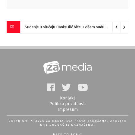
Suđenje u slučaju Danke Ilić biće u Višem sudu u Negotinu?
07
Kontakt
Politika privatnosti
Impresum
COPYRIGHT © 2026 ZA MEDIA. SVA PRAVA ZADRŽANA, UKOLIKO
NIJE DRUGAČIJE NAZNAČENO.
BACK TO TOP