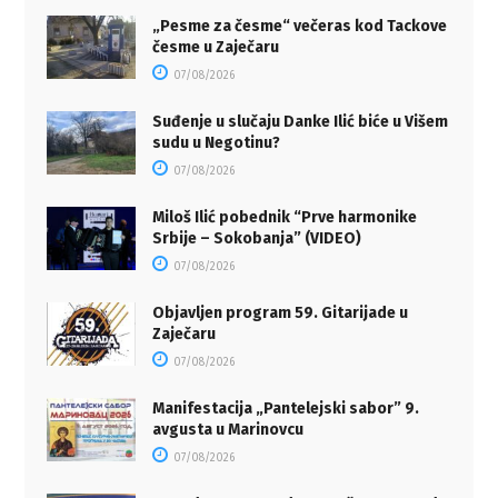
„Pesme za česme“ večeras kod Tackove
česme u Zaječaru
07/08/2026
Suđenje u slučaju Danke Ilić biće u Višem
sudu u Negotinu?
07/08/2026
Miloš Ilić pobednik “Prve harmonike
Srbije – Sokobanja” (VIDEO)
07/08/2026
Objavljen program 59. Gitarijade u
Zaječaru
07/08/2026
Manifestacija „Pantelejski sabor” 9.
avgusta u Marinovcu
07/08/2026