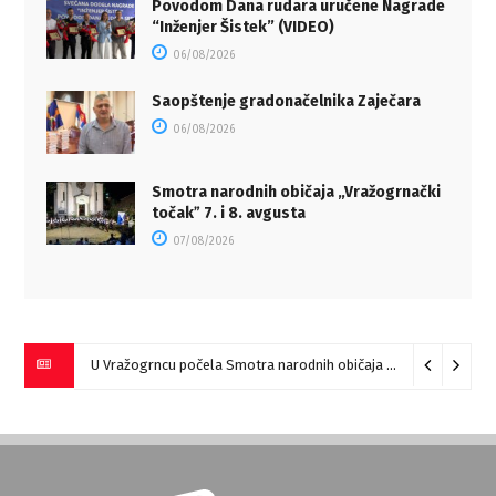
Povodom Dana rudara uručene Nagrade
“Inženjer Šistek” (VIDEO)
06/08/2026
Saopštenje gradonačelnika Zaječara
06/08/2026
Smotra narodnih običaja „Vražogrnački
točakˮ 7. i 8. avgusta
07/08/2026
U Vražogrncu počela Smotra narodnih običaja „Vražogrnački točak“