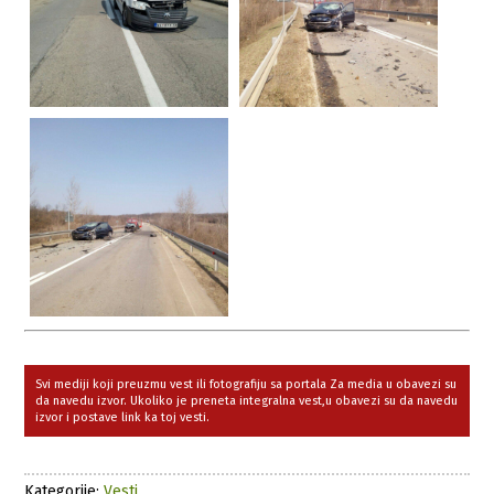
Svi mediji koji preuzmu vest ili fotografiju sa portala Za media u obavezi su
da navedu izvor. Ukoliko je preneta integralna vest,u obavezi su da navedu
izvor i postave link ka toj vesti.
Kategorije:
Vesti