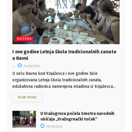
KULTURA
I ove godine Letnja škola tradicionalnih zanata
u Ravni
08/08/2026
U selu Ravna kod Knjaževca i ove godine biće
organizovana Letnja škola tradicionalnih zanata,
edukativna radionica namenjena mladima iz Knjaževca...
READ MORE
U Vražogrncu počela Smotra narodnih
običaja „Vražogrnački točak“
08/08/2026