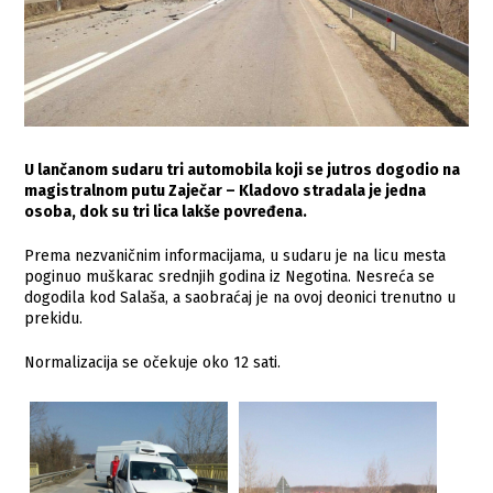
U lančanom sudaru tri automobila koji se jutros dogodio na
magistralnom putu Zaječar – Kladovo stradala je jedna
osoba, dok su tri lica lakše povređena.
Prema nezvaničnim informacijama, u sudaru je na licu mesta
poginuo muškarac srednjih godina iz Negotina. Nesreća se
dogodila kod Salaša, a saobraćaj je na ovoj deonici trenutno u
prekidu.
Normalizacija se očekuje oko 12 sati.