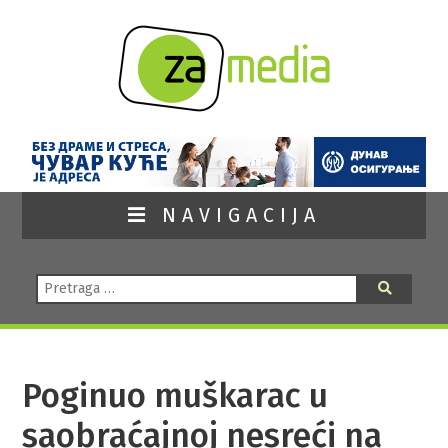
NAVIGACIJA
Pretraga:
Pretraga
Poginuo muškarac u
saobraćajnoj nesreći na