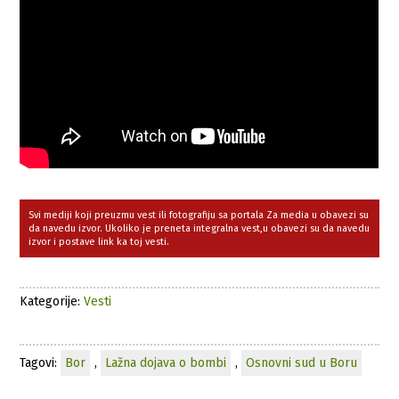
Svi mediji koji preuzmu vest ili fotografiju sa portala Za media u obavezi su
da navedu izvor. Ukoliko je preneta integralna vest,u obavezi su da navedu
izvor i postave link ka toj vesti.
Kategorije:
Vesti
Tagovi:
Bor
,
Lažna dojava o bombi
,
Osnovni sud u Boru