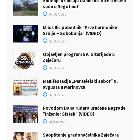
Suđenje u slučaju Danke Ilić biće u Višem
sudu u Negotinu?
07/08/2026
Miloš Ilić pobednik “Prve harmonike
Srbije – Sokobanja” (VIDEO)
07/08/2026
Objavljen program 59. Gitarijade u
Zaječaru
07/08/2026
Manifestacija „Pantelejski sabor” 9.
avgusta u Marinovcu
07/08/2026
Povodom Dana rudara uručene Nagrade
“Inženjer Šistek” (VIDEO)
06/08/2026
Saopštenje gradonačelnika Zaječara