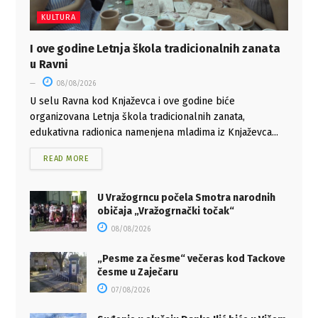
KULTURA
I ove godine Letnja škola tradicionalnih zanata
u Ravni
08/08/2026
U selu Ravna kod Knjaževca i ove godine biće
organizovana Letnja škola tradicionalnih zanata,
edukativna radionica namenjena mladima iz Knjaževca...
READ MORE
U Vražogrncu počela Smotra narodnih
običaja „Vražogrnački točak“
08/08/2026
„Pesme za česme“ večeras kod Tackove
česme u Zaječaru
07/08/2026