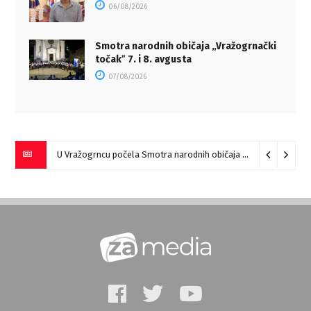
06/08/2026
Smotra narodnih običaja „Vražogrnački
točakˮ 7. i 8. avgusta
07/08/2026
U Vražogrncu počela Smotra narodnih običaja „Vražogrnački točak“