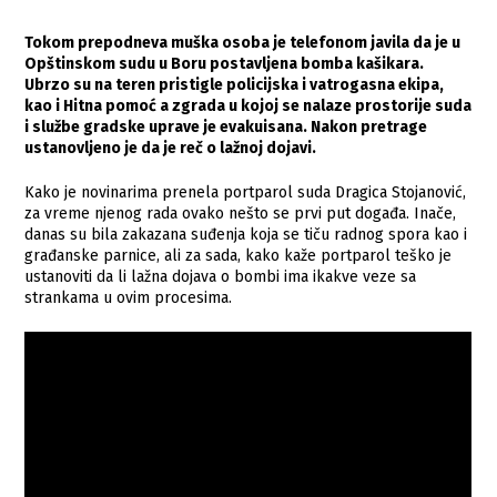
Tokom prepodneva muška osoba je telefonom javila da je u
Opštinskom sudu u Boru postavljena bomba kašikara.
Ubrzo su na teren pristigle policijska i vatrogasna ekipa,
kao i Hitna pomoć a zgrada u kojoj se nalaze prostorije suda
i službe gradske uprave je evakuisana. Nakon pretrage
ustanovljeno je da je reč o lažnoj dojavi.
Kako je novinarima prenela portparol suda Dragica Stojanović,
za vreme njenog rada ovako nešto se prvi put događa. Inače,
danas su bila zakazana suđenja koja se tiču radnog spora kao i
građanske parnice, ali za sada, kako kaže portparol teško je
ustanoviti da li lažna dojava o bombi ima ikakve veze sa
strankama u ovim procesima.